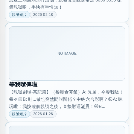
想返工順風順水冇煩惱，就嚟優質靚號帶走 6656 5555 呢
個靚號啦，手快有手慢無！
靚號短片
2026-02-18
NO IMAGE
等我嚟俾啦
【靚號劇場-茶記篇】（餐廳食完飯）A: 兄弟，今餐我嘅！
😁🤌🏻B: 哇...做乜突然間咁闊佬？中咗六合彩啊？😦A: 咪
玩啦！我換咗個靚號之後，直接財運滿貫！🤭B...
靚號短片
2026-01-26