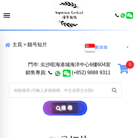
📞
主頁
>
靓号短片
新加坡
▼
門巿: 尖沙咀海港城海洋中心6樓604室
銷售專員:
📞
(+852) 9888 9311
搜尋