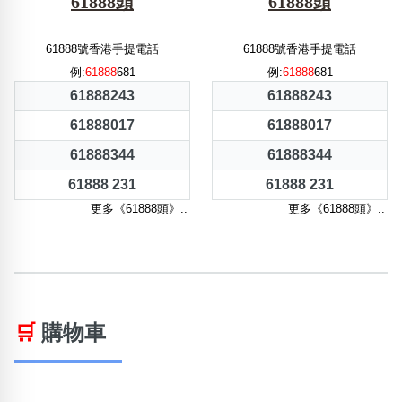
61888頭
61888頭
61888號香港手提電話
61888號香港手提電話
例:
61888
681
例:
61888
681
61888243
61888243
61888017
61888017
61888344
61888344
61888 231
61888 231
更多《61888頭》..
更多《61888頭》..
🛒
購物車