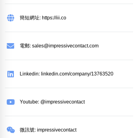
簡短網址: https://iii.co
電郵:
sales@impressivecontact.com
Linkedin: linkedin.com/company/13763520
Youtube: @impressivecontact
微訊號: impressivecontact