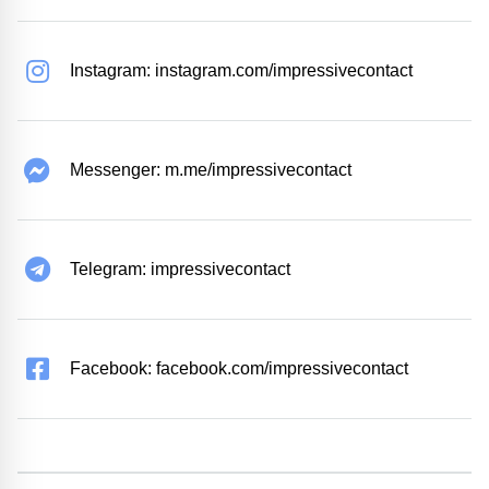
Instagram: instagram.com/impressivecontact
Messenger: m.me/impressivecontact
Telegram: impressivecontact
Facebook: facebook.com/impressivecontact