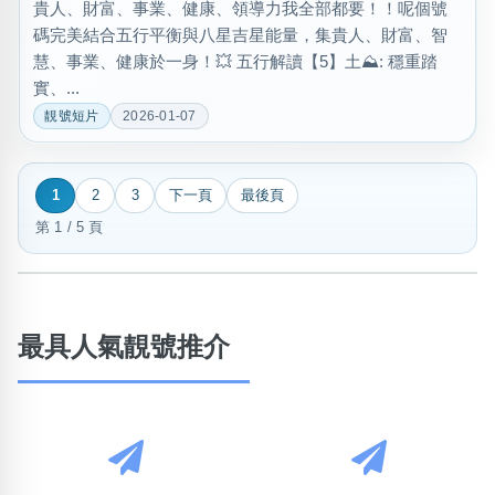
貴人、財富、事業、健康、領導力我全部都要！！呢個號
碼完美結合五行平衡與八星吉星能量，集貴人、財富、智
慧、事業、健康於一身！💥 五行解讀【5】土⛰️: 穩重踏
實、...
靚號短片
2026-01-07
1
2
3
下一頁
最後頁
第 1 / 5 頁
最具人氣靚號推介