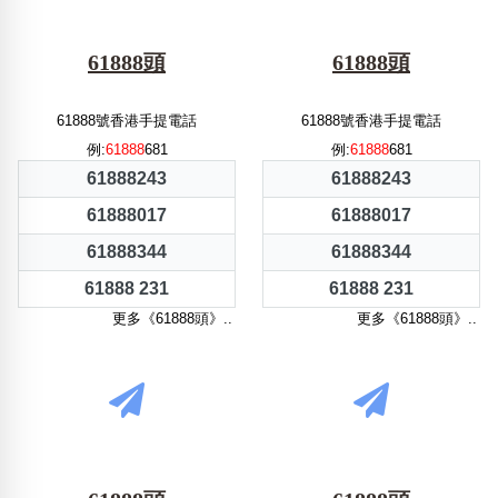
61888頭
61888頭
61888號香港手提電話
61888號香港手提電話
例:
61888
681
例:
61888
681
61888243
61888243
61888017
61888017
61888344
61888344
61888 231
61888 231
更多《61888頭》..
更多《61888頭》..