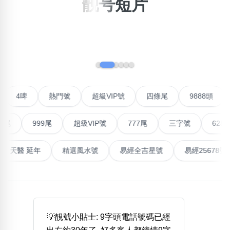
靓号短片
×
精準位置搜尋
位置:
‹
›
一
二
三
四
五
六
七
八
搜尋
聯號
4啤
熱門號
超級VIP號
四條尾
9888頭
清除全部分類
999尾
超級VIP號
777尾
三字號
6288頭
不包含數字
能量生氣 天醫 延年
精選風水號
易經全吉星號
易經256
無0
無1
無2
無3
無4
無5
無6
無7
無8
無9
搜尋
清除全部分類
💡靚號小貼士: 9字頭電話號碼已經