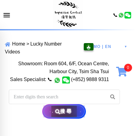
📞
Home
>
Lucky Number
MO | EN
▼
Videos
Showroom: Room 604, 6/F, Ocean Centre,
Harbour City, Tsim Sha Tsui
Sales Specialist:
📞
(+852) 9888 9311
搜尋