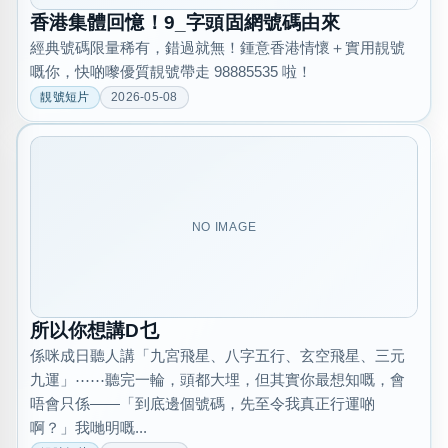
位置分類
易經六四卦象
香港集體回憶！9_字頭固網號碼由來
包含數字
經典號碼限量稀有，錯過就無！鍾意香港情懷＋實用靚號
次數分類
嘅你，快啲嚟優質靚號帶走 98885535 啦！
生日分類
靚號短片
2026-05-08
搜尋
清除全部分類
NO IMAGE
所以你想講D乜
係咪成日聽人講「九宮飛星、八字五行、玄空飛星、三元
九運」⋯⋯聽完一輪，頭都大埋，但其實你最想知嘅，會
唔會只係——「到底邊個號碼，先至令我真正行運啲
啊？」我哋明嘅...