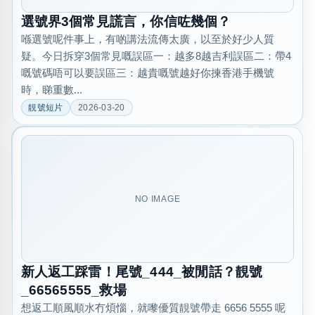
選號界3個常見謊言，你信咗幾個？
喺選號呢件事上，有啲講法流傳太廣，以至於好少人質
疑。今日拆穿3個常見嘅誤區一：越多8越吉利誤區二：帶4
嘅號碼唔可以要誤區三：越貴嘅號越好你揀香港手機號
時，睇重數...
靚號短片
2026-03-20
NO IMAGE
新人返工踩雷！尾號_444_被閒話？靚號
_66565555_救場
想返工順風順水冇煩惱，就嚟優質靚號帶走 6656 5555 呢