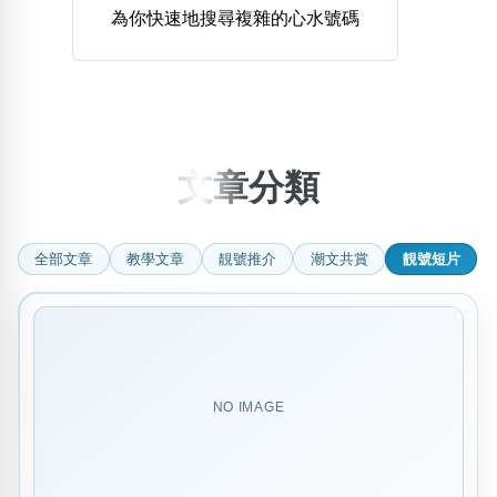
為你快速地搜尋複雜的心水號碼
熱門分類
888尾
999尾
777尾
9字頭
6字頭
無4字
無5字
多8字
9888頭
二字號
三字號
全大數字
5萬以上
生天延
全吉星(全號)
文章分類
搜尋
清除全部分類
全部文章
教學文章
靚號推介
潮文共賞
靚號短片
高級分類
i
NO IMAGE
幸運號分類
風水號分類
幸運分類
生天延/貴財成
基本分類
五行