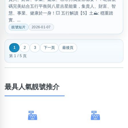
碼完美結合五行平衡與八星吉星能量，集貴人、財富、智
慧、事業、健康於一身！💥 五行解讀【5】土⛰️: 穩重踏
實、...
靚號短片
2026-01-07
1
2
3
下一頁
最後頁
第 1 / 5 頁
最具人氣靚號推介