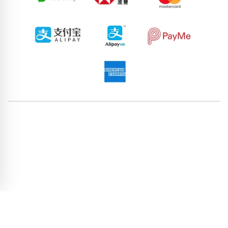
58209602
80510672
68751216
71590151
71997189
86826684
80055179
95146661
81944920
51940555
pricebook-ending-aabbcc
pricebook-ending-aabbccdd