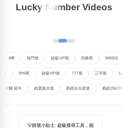
Lucky Number Videos
×
精準位置搜尋
位置:
‹
›
一
二
三
四
五
六
七
八
搜尋
號
4啤
熱門號
超級VIP號
四條尾
9888頭
清除全部分類
999尾
超級VIP號
777尾
三字號
6288頭
不包含數字
能量生氣 天醫 延年
精選風水號
易經全吉星號
易經256
無0
無1
無2
無3
無4
無5
無6
無7
無8
無9
搜尋
清除全部分類
💡靚號小貼士: 超級搜尋工具，能