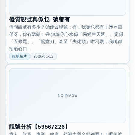
優質靚號真係乜_號都有
借問靚號有多少？🤔優質靚號：有！我哋乜都有！😎🫵🏻
係呀，你冇聽錯！🤩 無論你心水係「易經生天延」、定係
「五條尾」、「鴛鴦刀」甚至「夫佬頭」咁刁鑽，我哋都
拍晒心口...
靚號短片
2026-01-12
NO IMAGE
靚號分析【59567226】
貴人、財富、事業、健康、領導力我全部都要！！呢個號