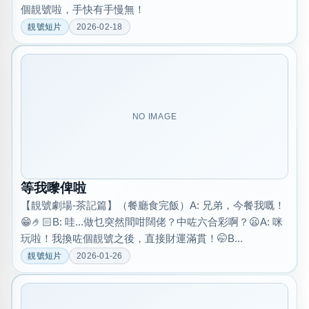
個靚號啦，手快有手慢無！
靚號短片
2026-02-18
NO IMAGE
等我嚟俾啦
【靚號劇場-茶記篇】（餐廳食完飯）A: 兄弟，今餐我嘅！
😁🤌🏻B: 哇...做乜突然間咁闊佬？中咗六合彩啊？😦A: 咪
玩啦！我換咗個靚號之後，直接財運滿貫！🤭B...
靚號短片
2026-01-26