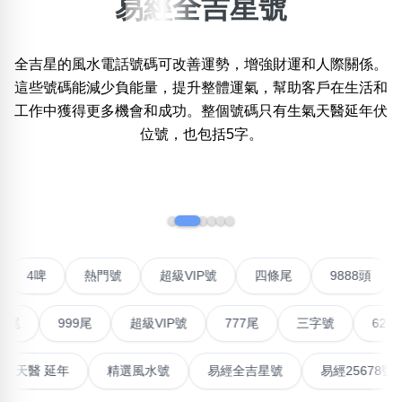
易經全吉星號
×
精準位置搜尋
全吉星的風水電話號碼可改善運勢，增強財運和人際關係。
位置:
這些號碼能減少負能量，提升整體運氣，幫助客戶在生活和
一
二
三
四
五
六
七
八
工作中獲得更多機會和成功。整個號碼只有生氣天醫延年伏
位號，也包括5字。
搜尋
清除全部分類
‹
›
不包含數字
對聯號
4啤
熱門號
超級VIP號
四條尾
988
無0
無1
無2
無3
無4
無5
無6
無7
無8
無9
999尾
超級VIP號
777尾
三字號
6288頭
搜尋
清除全部分類
最高能量生氣 天醫 延年
精選風水號
易經全吉星號
易經