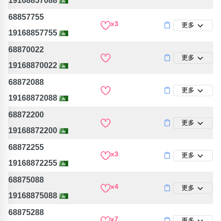
19168857088
68857755
x3
更多
19168857755
68870022
更多
19168870022
68872088
更多
19168872088
68872200
更多
19168872200
68872255
x3
更多
19168872255
68875088
x4
更多
19168875088
68875288
x7
更多