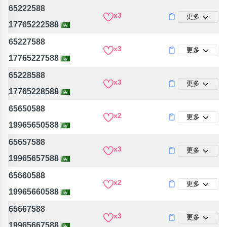
包含數字
65222588
x3
更多
次數分類
17765222588
生日分類
65227588
搜尋
x3
更多
清除全部分類
17765227588
65228588
x3
更多
17765228588
65650588
x2
更多
19965650588
65657588
x3
更多
19965657588
65660588
x2
更多
19965660588
65667588
x3
更多
19965667588