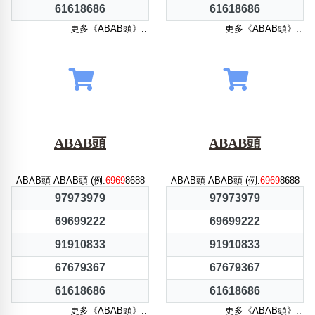
61618686
61618686
更多《ABAB頭》..
更多《ABAB頭》..
ABAB頭
ABAB頭
ABAB頭 ABAB頭 (例:
6969
8688
ABAB頭 ABAB頭 (例:
6969
8688
97973979
97973979
69699222
69699222
91910833
91910833
67679367
67679367
61618686
61618686
更多《ABAB頭》..
更多《ABAB頭》..