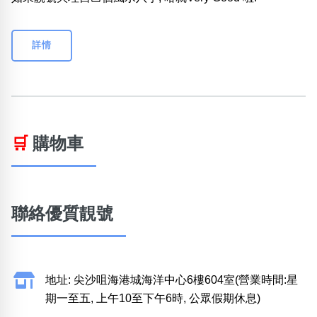
詳情
🛒
購物車
聯絡優質靚號
地址: 尖沙咀海港城海洋中心6樓604室(營業時間:星
期一至五, 上午10至下午6時, 公眾假期休息)