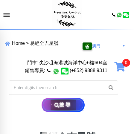
📞
Home
>
易經全吉星號
澳門
▼
門巿: 尖沙咀海港城海洋中心6樓604室
銷售專員:
📞
(+852) 9888 9311
搜尋