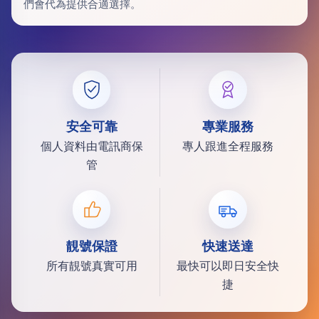
們會代為提供合適選擇。
安全可靠
專業服務
個人資料由電訊商保
專人跟進全程服務
管
靚號保證
快速送達
所有靚號真實可用
最快可以即日安全快
捷