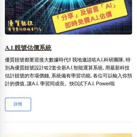
A.I.靚號估價系統
優質靚號都要迎接大數據時代!! 我地邀請咗A.I.科研團隊, 特
別為優質靚號設計咗2套全新A.I.智能運算系統, 用最新科技
估計靚號的市場價錢, 系統備有學習功能, 各位可以輸入你預
計的價值, 讓A.I. 學習同成長。快D試下A.I. Power啦
詳情