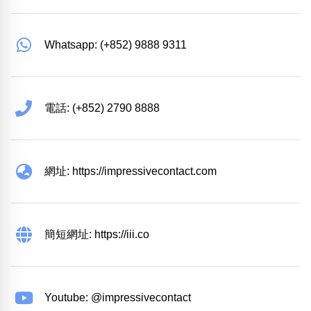
Whatsapp: (+852) 9888 9311
電話: (+852) 2790 8888
網址: https://impressivecontact.com
簡短網址: https://iii.co
Youtube: @impressivecontact