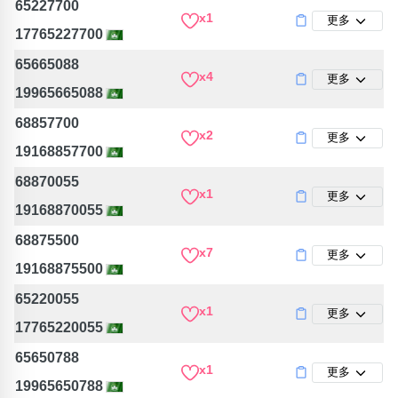
65227700
x1
更多
17765227700
65665088
x4
更多
19965665088
68857700
x2
更多
19168857700
68870055
x1
更多
19168870055
68875500
x7
更多
19168875500
65220055
x1
更多
17765220055
65650788
x1
更多
19965650788