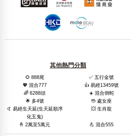
其他熱門分類
🌻 888尾
✅ 五行金號
💖 混合777
👍 易經13459號
🌈 6288頭
☀️ 混合倒蛇
🌟 多4號
🖖 處女座
🤙 易經生天延(生天延順序
💥 生肖龍
化五鬼)
🤞 2萬至5萬元
💪 混合555