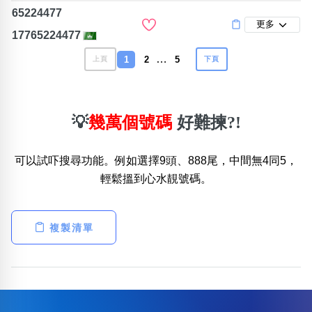
65224477
更多
17765224477
…
1
2
5
上頁
下頁
💡
幾萬個號碼
好難揀?!
可以試吓搜尋功能。例如選擇9頭、888尾，中間無4同5，
輕鬆搵到心水靚號碼。
複製清單