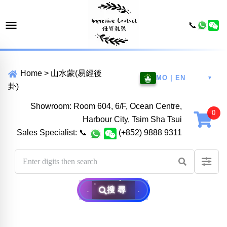
📞
Home
>
山水蒙(易經後
MO | EN
▼
卦)
Showroom: Room 604, 6/F, Ocean Centre,
Harbour City, Tsim Sha Tsui
Sales Specialist:
📞
(+852) 9888 9311
搜尋