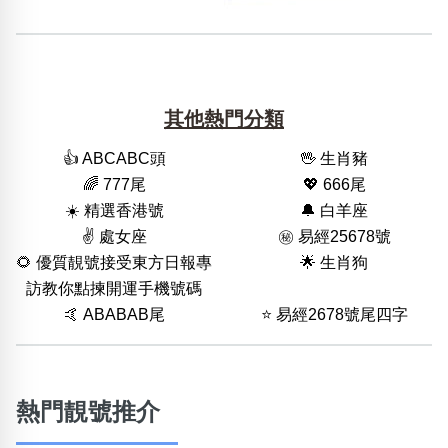
其他熱門分類
👍 ABCABC頭
🖖 生肖豬
🌈 777尾
💖 666尾
☀️ 精選香港號
🔔 白羊座
✌️ 處女座
㊙️ 易經25678號
🌻 優質靚號接受東方日報專
🌟 生肖狗
訪教你點揀開運手機號碼
🤙 ABABAB尾
⭐️ 易經2678號尾四字
熱門靚號推介