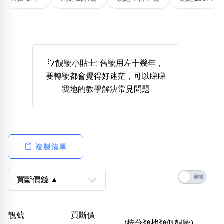
熱門分類
888尾
999尾
777尾
9字頭
6字頭
無4字
無5字
多8字
9888頭
二字號
三字號
💡靚號小貼士: 舊號用左十幾年，
全大數字
5萬以上
生天延
全吉星(全號)
要轉號都會覺得好迷茫，可以睇睇
搜尋
我地的教學解決常見問題
清除全部分類
高級分類
i
複製清單
幸運號分類
風水號分類
幸運分類
生天延/貴財成
靚號
買斷價
基本分類
五行
(按分類找類似靚號)