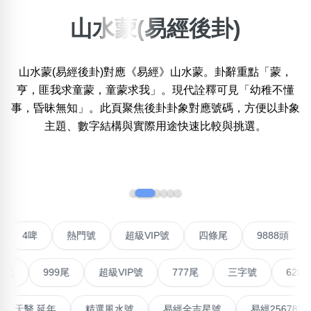
山水蒙(易經後卦)
搜尋選項
×
精準位置搜尋
山水蒙(易經後卦)對應《易經》山水蒙。卦辭重點「蒙，
位置:
一
二
三
四
五
六
七
八
亨，匪我求童蒙，童蒙求我」。現代詮釋可見「幼稚不懂
事，昏昧無知」。此頁聚焦後卦卦象對應號碼，方便以卦象
主題、數字結構與實際用途快速比較與挑選。
搜尋
清除全部分類
‹
›
不包含數字
無0
無1
無2
無3
無4
無5
無6
無7
無8
無9
對聯號
4啤
熱門號
超級VIP號
四條尾
988
999尾
超級VIP號
777尾
三字號
6288頭
搜尋
清除全部分類
最高能量生氣 天醫 延年
精選風水號
易經全吉星號
易經