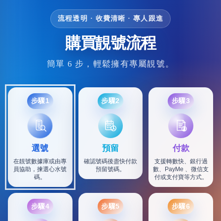
流程透明 · 收費清晰 · 專人跟進
購買靚號流程
簡單 6 步，輕鬆擁有專屬靚號。
步驟1
步驟2
步驟3
選號
預留
付款
在靚號數據庫或由專
確認號碼後盡快付款
支援轉數快、銀行過
員協助，揀選心水號
預留號碼。
數、PayMe 、微信支
碼。
付或支付寶等方式。
步驟4
步驟5
步驟6