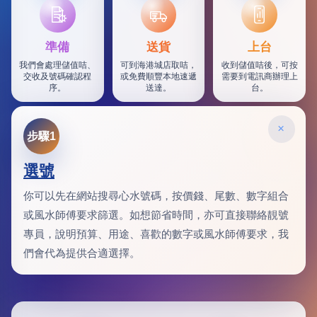
SF
準備
送貨
上台
我們會處理儲值咭、
可到海港城店取咭，
收到儲值咭後，可按
交收及號碼確認程
或免費順豐本地速遞
需要到電訊商辦理上
序。
送達。
台。
×
步驟1
選號
你可以先在網站搜尋心水號碼，按價錢、尾數、數字組合
或風水師傅要求篩選。如想節省時間，亦可直接聯絡靚號
專員，說明預算、用途、喜歡的數字或風水師傅要求，我
們會代為提供合適選擇。