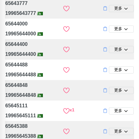
65643777
更多
19965643777
65644000
更多
19965644000
65644400
更多
19965644400
65644488
更多
19965644488
65644848
更多
19965644848
65645111
x1
更多
19965645111
65645388
更多
19965645388