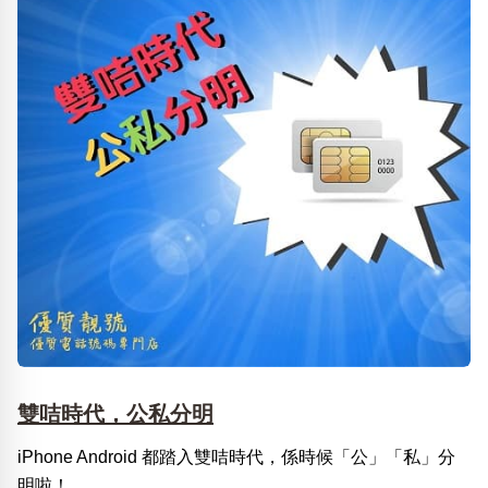
雙咭時代，公私分明
iPhone Android 都踏入雙咭時代，係時候「公」「私」分
明啦！