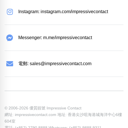
Instagram: instagram.com/impressivecontact
Messenger: m.me/impressivecontact
電郵:
sales@impressivecontact.com
© 2006-2026 優質靚號 Impressive Contact
網址: impressivecontact.com 地址: 香港尖沙咀海港城海洋中心6樓
604室
電話: (+852) 2790 8888 Whatsapp: (+852) 9888 9311