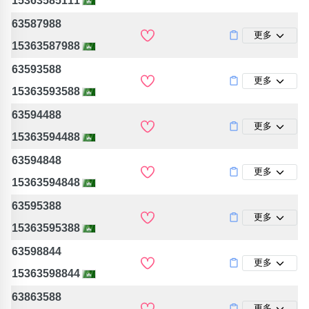
15363585111
63587988
更多
15363587988
63593588
更多
15363593588
63594488
更多
15363594488
63594848
更多
15363594848
63595388
更多
15363595388
63598844
更多
15363598844
63863588
更多