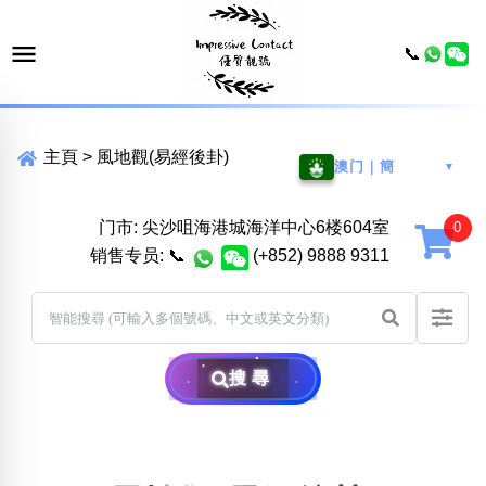
📞
主頁
>
風地觀(易經後卦)
澳门｜簡
▼
门市: 尖沙咀海港城海洋中心6楼604室
销售专员:
📞
(+852) 9888 9311
搜尋