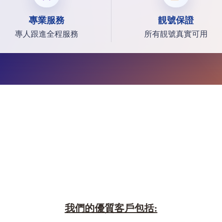
專業服務
靚號保證
專人跟進全程服務
所有靚號真實可用
我們的優質客戶包括: