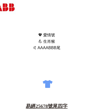
💖 愛情號
💪 生肖猴
🤙 AAAABBB尾
易經25678號尾四字