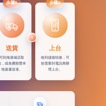
步驟5
步驟6
SF
送貨
上台
可到海港城店取
收到儲值咭後，可
咭，或免費順豐本
按需要到電訊商辦
地速遞送達。
理上台。