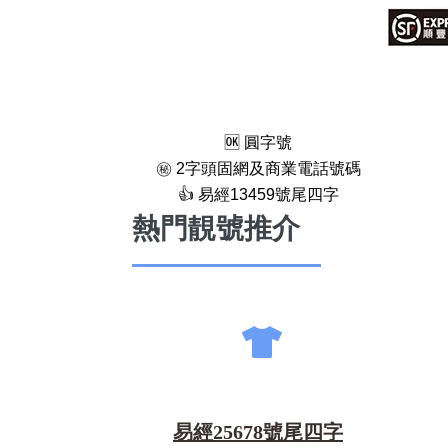
🆗️ 圓字號
㊙️ 2字頭固網及商業電話號碼
👍 易經13459號尾四字
熱門靚號推介
易經25678號尾四字