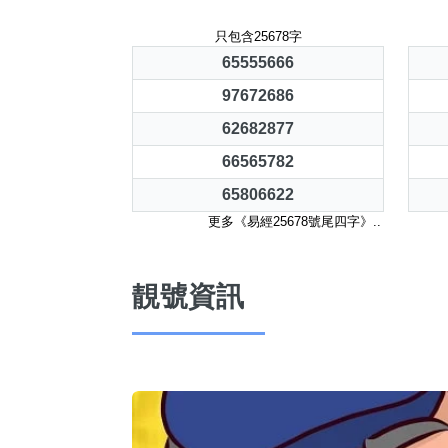
只包含25678字
65555666
97672686
62682877
66565782
65806622
更多《易經25678號尾四字》..
靚號資訊