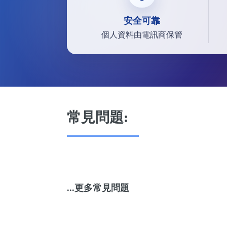
安全可靠
個人資料由電訊商保管
常見問題:
...更多常見問題