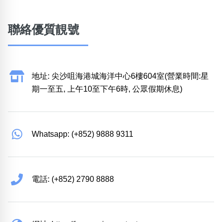
聯絡優質靚號
地址: 尖沙咀海港城海洋中心6樓604室(營業時間:星
期一至五, 上午10至下午6時, 公眾假期休息)
Whatsapp: (+852) 9888 9311
電話: (+852) 2790 8888