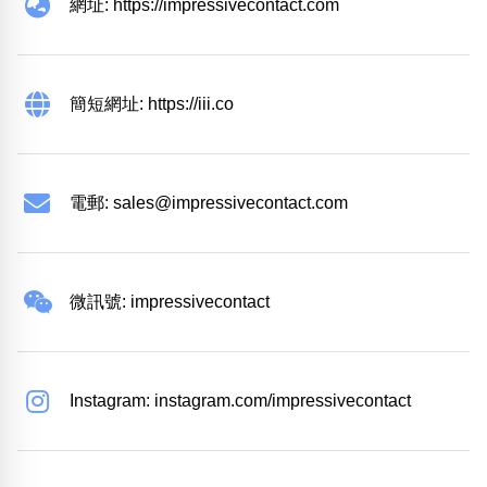
網址: https://impressivecontact.com
簡短網址: https://iii.co
電郵:
sales@impressivecontact.com
微訊號: impressivecontact
Instagram: instagram.com/impressivecontact