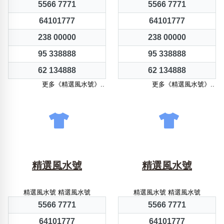
5566 7771
5566 7771
64101777
64101777
238 00000
238 00000
95 338888
95 338888
62 134888
62 134888
更多《精選風水號》..
更多《精選風水號》..
精選風水號
精選風水號
精選風水號 精選風水號
精選風水號 精選風水號
5566 7771
5566 7771
64101777
64101777