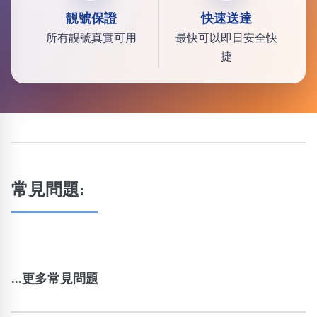
靚號保證
快速送達
所有靚號真實可用
最快可以即日安全快
捷
常見問題:
...更多常見問題