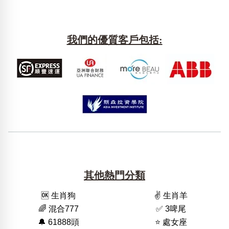
我們的優質客戶包括:
其他熱門分類
🆗️ 生肖狗
✌️ 生肖羊
🌈 混合777
✅ 3啤尾
🔔 61888頭
⭐️ 處女座