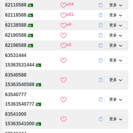
包含數字
x54
62110588
更多
次數分類
x51
62118588
更多
生日分類
x9
62138588
更多
搜尋
清除全部分類
62190588
更多
x2
62198588
更多
63531444
更多
15363531444
63540588
更多
15363540588
63540777
更多
15363540777
63541000
更多
15363541000