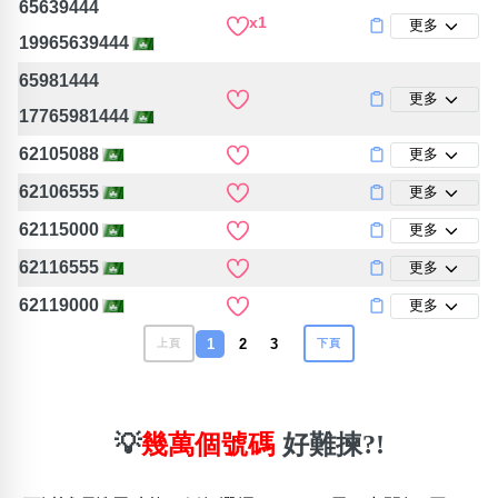
65639444
x1
更多
19965639444
65981444
更多
17765981444
62105088
更多
62106555
更多
62115000
更多
62116555
更多
62119000
更多
1
2
3
上頁
下頁
💡
幾萬個號碼
好難揀?!