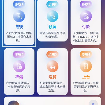
步驟1
步驟2
步驟3
選號
預留
付款
在靚號數據庫或由專
確認號碼後盡快付款
支援轉數快、銀行過
員協助，揀選心水號
預留號碼。
數、PayMe 、微信支
碼。
付或支付寶等方式。
步驟4
步驟5
步驟6
SF
準備
送貨
上台
我們會處理儲值咭、
可到海港城店取咭，
收到儲值咭後，可按
交收及號碼確認程
或免費順豐本地速遞
需要到電訊商辦理上
序。
送達。
台。
×