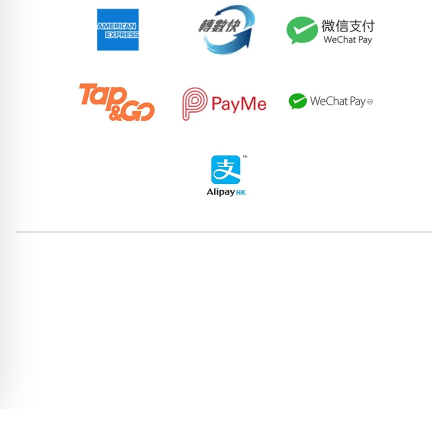
67664109
90873406
80688703
86202560
93237829
84808380
68284771
60525106
84196668
85190508
pricebook-containing-digit-3
pricebook-yijing-14689