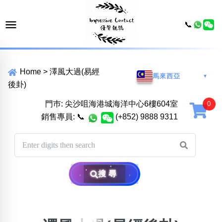
📞
Home
>
澤風大過(易經
馬來西亞
▼
後卦)
門巿: 尖沙咀海港城海洋中心6樓604室
銷售專員:
📞
(+852) 9888 9311
搜尋