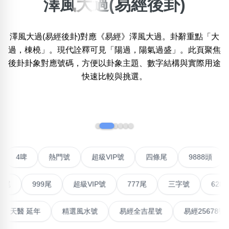
澤風大過(易經後卦)
×
精準位置搜尋
澤風大過(易經後卦)對應《易經》澤風大過。卦辭重點「大
位置:
過，棟橈」。現代詮釋可見「陽過，陽氣過盛」。此頁聚焦
一
二
三
四
五
六
七
八
九
十
後卦卦象對應號碼，方便以卦象主題、數字結構與實際用途
快速比較與挑選。
搜尋
清除全部分類
‹
›
不包含數字
聯號
4啤
熱門號
超級VIP號
四條尾
9888
無0
無1
無2
無3
無4
無5
無6
無7
無8
無9
999尾
超級VIP號
777尾
三字號
6288頭
搜尋
清除全部分類
高能量生氣 天醫 延年
精選風水號
易經全吉星號
易經2