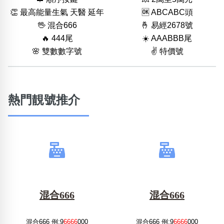
👏 最高能量生氣 天醫 延年
🆗️ ABCABC頭
🖖 混合666
🤞 易經2678號
🔥 444尾
☀️ AAABBB尾
🌸 雙數數字號
✌️ 特價號
熱門靚號推介
混合666
混合666
混合666 例:9
6666
000
混合666 例:9
6666
000