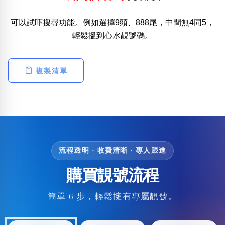
可以試吓搜尋功能。例如選擇9頭、888尾，中間無4同5，
輕鬆搵到心水靚號碼。
複製清單
流程透明 · 收費清晰 · 專人跟進
購買靚號流程
簡單 6 步，輕鬆擁有專屬靚號。