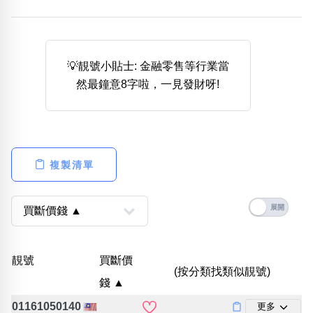
熱門分類
888尾
999尾
777尾
9字頭
6字頭
無4字
無5字
多8字
9888頭
二字號
三字號
💡靚號小貼士: 金融零售等行業當
全大數字
5萬以上
生天延
全吉星(全號)
然最鐘意8字啦，一見發財呀!
搜尋
清除全部分類
複製清單
高級分類
i
幸運號分類
風水號分類
靚號
買斷價
(按分類找類似靚號)
幸運分類
生天延/貴財成
錢 ▲
基本分類
五行
位置分類
易經六四卦象
01161050140
更多