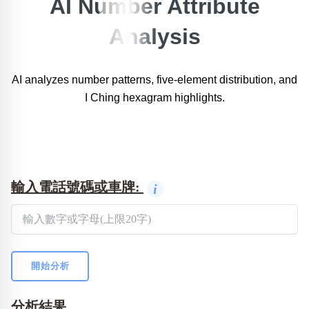
AI Number Attribute
×
Analysis
精準位置搜尋
位置:
一
二
三
四
五
六
七
八
九
十
AI analyzes number patterns, five-element distribution, and
I Ching hexagram highlights.
搜尋
清除全部分類
輸入電話號碼或車牌:
i
不包含數字
無0
無1
無2
無3
無4
無5
無6
無7
無8
無9
搜尋
開始分析
清除全部分類
分析結果