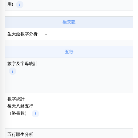
包含數字
用)
i
次數分類
生日分類
生天延
搜尋
清除全部分類
生天延數字分析
-
五行
數字及字母統計
i
數字統計
後天八卦五行
（洛書數）
i
五行順生分析