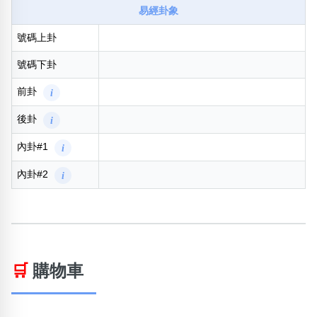
易經卦象
號碼上卦
號碼下卦
前卦
i
後卦
i
內卦#1
i
內卦#2
i
🛒
購物車