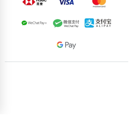
93905170
81250489
95666825
78978731
98411312
58857961
79523960
62938097
51955641
63242803
pricebook-starting-abab
pricebook-mixed-666