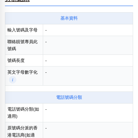
熱門分類
基本資料
888尾
999尾
777尾
9字頭
6字頭
無4字
無5字
多8字
9888頭
二字號
三字號
輸入號碼及字母
-
全大數字
5萬以上
生天延
全吉星(全號)
聯絡靚號專員此
-
搜尋
號碼
清除全部分類
號碼長度
-
英文字母數字化
-
高級分類
i
i
電話號碼分類
電話號碼分類(如
-
幸運號分類
風水號分類
適用)
幸運分類
生天延/貴財成
基本分類
五行
原號碼分派的香
-
位置分類
易經六四卦象
港電訊商(如適