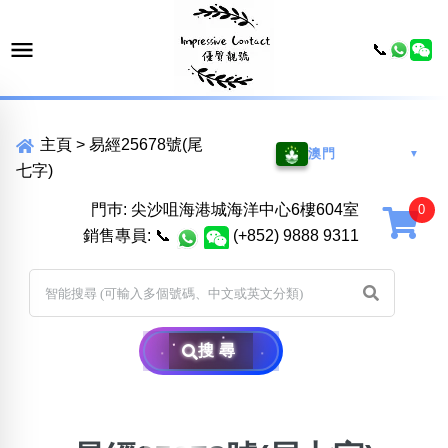
📞
主頁
>
易經25678號(尾
澳門
▼
七字)
門巿: 尖沙咀海港城海洋中心6樓604室
銷售專員:
📞
(+852) 9888 9311
搜尋