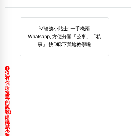
熱門分類
888尾
999尾
777尾
9字頭
6字頭
無4字
無5字
多8字
9888頭
二字號
三字號
💡靚號小貼士: 一手機兩
全大數字
5萬以上
生天延
全吉星(全號)
Whatsapp, 方便分開「公事」「私
搜尋
事」!快D睇下我地教學啦
清除全部分類
沒
高級分類
i
有
你
所
搜
尋
的
靚
幸運號分類
風水號分類
號!
建
幸運分類
生天延/貴財成
議
基本分類
五行
減
少
位置分類
易經六四卦象