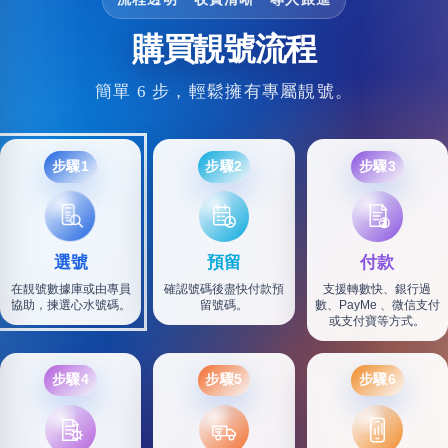
購買靚號流程
簡單 6 步，輕鬆擁有專屬靚號。
步驟1
步驟2
步驟3
選號
預留
付款
在靚號數據庫或由專員
確認號碼後盡快付款預
支援轉數快、銀行過
協助，揀選心水號碼。
留號碼。
數、PayMe 、微信支付
或支付寶等方式。
步驟4
步驟5
步驟6
SF