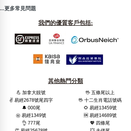
...更多常見問題
我們的優質客戶包括:
其他熱門分類
💪 加拿大靚號
🖖 五條尾以上
✌️ 易經2678號尾四字
🖖 十二生肖電話號碼
🔔 000尾
🌻 易經13459號
㊙️ 易經1349號
🆗️ 易經14689號
👌 777尾
💖 四條尾
👏 易經25678號
💥 夫佬尾