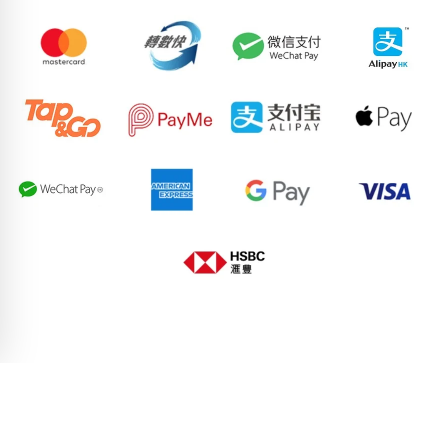
81452535
50132538
71930515
83605658
55574231
59949890
98630525
78130108
74766945
64854300
pricebook-chinese-zodiac-rat
pricebook-ending-abab