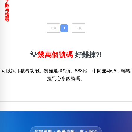
字
包含數字
數
再
次數分類
搜
生日分類
尋
搜尋
1
上頁
下頁
清除全部分類
💡
幾萬個號碼
好難揀?!
可以試吓搜尋功能。例如選擇9頭、888尾，中間無4同5，輕鬆
搵到心水靚號碼。
流程透明 · 收費清晰 · 專人跟進