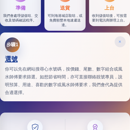
準備
送貨
上台
我們會處理儲值咭、交
可到海港城店取咭，或
收到儲值咭後，可按需
收及號碼確認程序。
免費順豐本地速遞送
要到電訊商辦理上台。
達。
×
步驟1
選號
你可以先在網站搜尋心水號碼，按價錢、尾數、數字組合或風
水師傅要求篩選。如想節省時間，亦可直接聯絡靚號專員，說
明預算、用途、喜歡的數字或風水師傅要求，我們會代為提供
合適選擇。