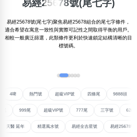
易經25678號(尾七字)
×
精準位置搜尋
易經25678號(尾七字)聚焦易經25678組合的尾七字條件，
位置:
適合希望在寓意一致性與實際可記性之間取得平衡的用戶。
一
二
三
四
五
六
七
八
相較一般廣泛篩選，此類條件更利於快速鎖定結構清晰的目
標號碼。
搜尋
清除全部分類
‹
›
不包含數字
聯號
4啤
熱門號
超級VIP號
四條尾
9888
無0
無1
無2
無3
無4
無5
無6
無7
無8
無9
999尾
超級VIP號
777尾
三字號
6288頭
搜尋
清除全部分類
高能量生氣 天醫 延年
精選風水號
易經全吉星號
易經2