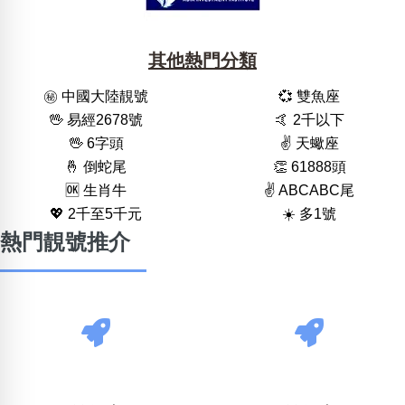
其他熱門分類
㊙️ 中國大陸靚號
💞 雙魚座
🖖 易經2678號
🤙 2千以下
🖖 6字頭
✌️ 天蠍座
🤞 倒蛇尾
👏 61888頭
🆗️ 生肖牛
✌️ ABCABC尾
💖 2千至5千元
☀️ 多1號
熱門靚號推介