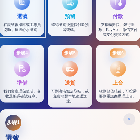
選號
預留
付款
在靚號數據庫或由專員
確認號碼後盡快付款預
支援轉數快、銀行過
協助，揀選心水號碼。
留號碼。
數、PayMe 、微信支付
或支付寶等方式。
步驟4
步驟5
步驟6
SF
準備
送貨
上台
我們會處理儲值咭、交
可到海港城店取咭，或
收到儲值咭後，可按需
收及號碼確認程序。
免費順豐本地速遞送
要到電訊商辦理上台。
達。
×
步驟1
選號