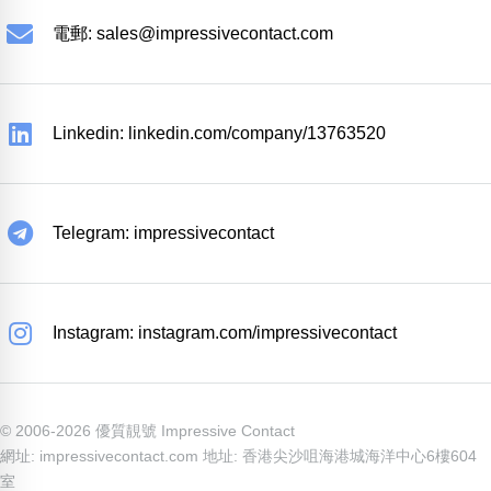
電郵:
sales@impressivecontact.com
Linkedin: linkedin.com/company/13763520
Telegram: impressivecontact
Instagram: instagram.com/impressivecontact
© 2006-2026 優質靚號 Impressive Contact
網址: impressivecontact.com 地址: 香港尖沙咀海港城海洋中心6樓604
室