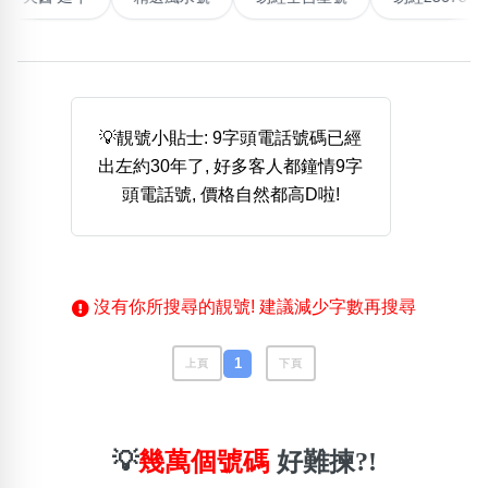
熱門分類
888尾
999尾
777尾
9字頭
6字頭
無4字
無5字
多8字
9888頭
二字號
三字號
💡靚號小貼士: 9字頭電話號碼已經
全大數字
5萬以上
生天延
全吉星(全號)
出左約30年了, 好多客人都鐘情9字
搜尋
頭電話號, 價格自然都高D啦!
清除全部分類
高級分類
i
沒有你所搜尋的靚號! 建議減少字數再搜尋
1
上頁
下頁
幸運號分類
風水號分類
幸運分類
生天延/貴財成
💡
幾萬個號碼
好難揀?!
基本分類
五行