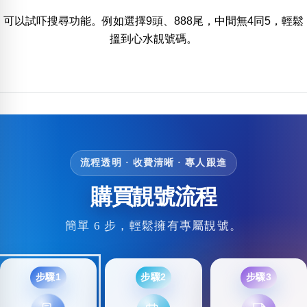
位置分類
易經六四卦象
可以試吓搜尋功能。例如選擇9頭、888尾，中間無4同5，輕鬆
包含數字
搵到心水靚號碼。
次數分類
生日分類
搜尋
清除全部分類
流程透明 · 收費清晰 · 專人跟進
購買靚號流程
簡單 6 步，輕鬆擁有專屬靚號。
步驟1
步驟2
步驟3