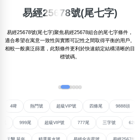
易經25678號(尾七字)
搜尋選項
×
精準位置搜尋
易經25678號(尾七字)聚焦易經25678組合的尾七字條件，
位置:
一
二
三
四
五
六
七
八
適合希望在寓意一致性與實際可記性之間取得平衡的用戶。
相較一般廣泛篩選，此類條件更利於快速鎖定結構清晰的目
標號碼。
搜尋
清除全部分類
‹
›
不包含數字
無0
無1
無2
無3
無4
無5
無6
無7
無8
無9
聯號
4啤
熱門號
超級VIP號
四條尾
9888頭
999尾
超級VIP號
777尾
三字號
6288頭
搜尋
清除全部分類
高能量生氣 天醫 延年
精選風水號
易經全吉星號
易經25