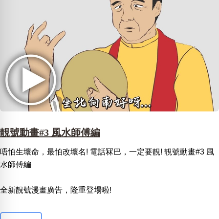
靚號動畫#3 風水師傅編
唔怕生壞命，最怕改壞名! 電話冧巴，一定要靚! 靚號動畫#3 風
水師傅編
全新靚號漫畫廣告，隆重登場啦!