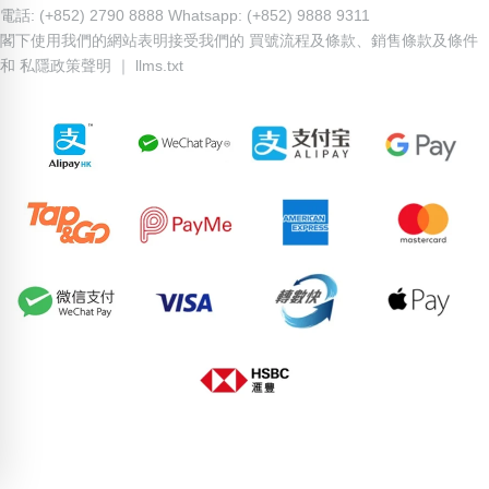
電話: (+852) 2790 8888 Whatsapp: (+852) 9888 9311
閣下使用我們的網站表明接受我們的
買號流程及條款
、
銷售條款及條件
和
私隱政策聲明
｜
llms.txt
64180354
69622186
85099770
78198170
74655559
60204758
61857800
97619693
86612817
56852542