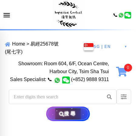
📞
Home
>
易經25678號
SG | EN
▼
(尾七字)
Showroom: Room 604, 6/F, Ocean Centre,
Harbour City, Tsim Sha Tsui
Sales Specialist:
📞
(+852) 9888 9311
搜尋