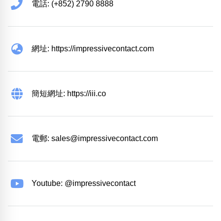
電話: (+852) 2790 8888
網址: https://impressivecontact.com
簡短網址: https://iii.co
電郵:
sales@impressivecontact.com
Youtube: @impressivecontact