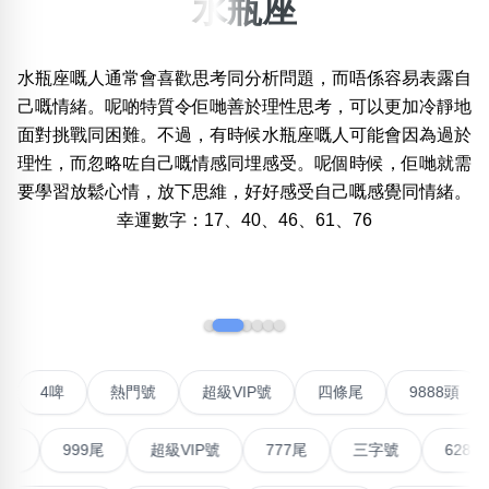
水瓶座
×
精準位置搜尋
水瓶座嘅人通常會喜歡思考同分析問題，而唔係容易表露自
位置:
己嘅情緒。呢啲特質令佢哋善於理性思考，可以更加冷靜地
一
二
三
四
五
六
七
八
九
十
十一
面對挑戰同困難。不過，有時候水瓶座嘅人可能會因為過於
理性，而忽略咗自己嘅情感同埋感受。呢個時候，佢哋就需
要學習放鬆心情，放下思維，好好感受自己嘅感覺同情緒。
搜尋
清除全部分類
幸運數字：17、40、46、61、76
‹
›
不包含數字
無0
無1
無2
無3
無4
無5
無6
無7
無8
無9
對聯號
4啤
熱門號
超級VIP號
四條尾
988
搜尋
清除全部分類
999尾
超級VIP號
777尾
三字號
6288頭