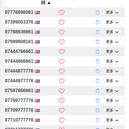
錢 ▲
包含數字
次數分類
07778898061
更多
生日分類
07399003376
更多
搜尋
清除全部分類
07788936661
更多
07999908161
更多
07444766661
更多
07444866661
更多
07444877776
更多
07444977776
更多
07597666661
更多
07708777776
更多
07709777776
更多
07710777776
更多