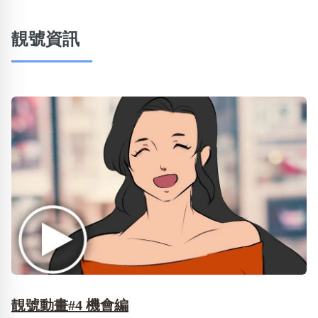
靚號資訊
靚號動畫#4 機會編