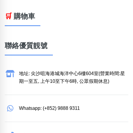
🛒
購物車
聯絡優質靚號
地址: 尖沙咀海港城海洋中心6樓604室(營業時間:星
期一至五, 上午10至下午6時, 公眾假期休息)
Whatsapp: (+852) 9888 9311