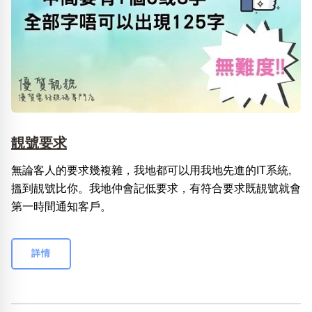
靚號要求
無論客人的要求幾複雜，我地都可以用我地先進的IT系統,
搵到靚號比你。我地仲會記低要求，有符合要求既靚號就會
第一時間通知客戶。
詳情