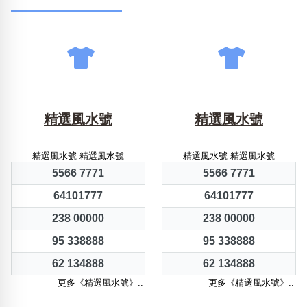
精選風水號
精選風水號
精選風水號 精選風水號
精選風水號 精選風水號
5566 7771
5566 7771
64101777
64101777
238 00000
238 00000
95 338888
95 338888
62 134888
62 134888
更多《精選風水號》..
更多《精選風水號》..