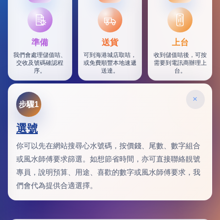
SF
準備
送貨
上台
我們會處理儲值咭、
可到海港城店取咭，
收到儲值咭後，可按
交收及號碼確認程
或免費順豐本地速遞
需要到電訊商辦理上
序。
送達。
台。
×
步驟1
選號
你可以先在網站搜尋心水號碼，按價錢、尾數、數字組合
或風水師傅要求篩選。如想節省時間，亦可直接聯絡靚號
專員，說明預算、用途、喜歡的數字或風水師傅要求，我
們會代為提供合適選擇。