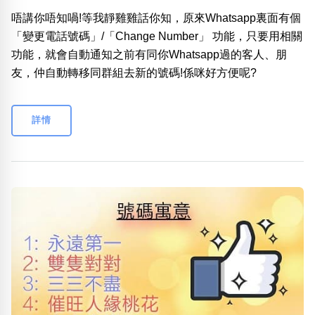
唔講你唔知喎!等我靜雞雞話你知，原來Whatsapp裏面有個
「變更電話號碼」/「Change Number」 功能，只要用相關
功能，就會自動通知之前有同你Whatsapp過的客人、朋
友，仲自動轉移同群組去新的號碼!係咪好方便呢?
詳情