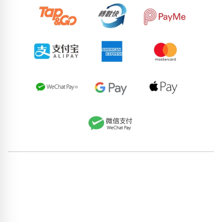
62636491
67233169
61712359
54376724
54299145
69675178
67584376
88329167
72266522
61141250
pricebook-starting-digit-3
pricebook-taiji-number