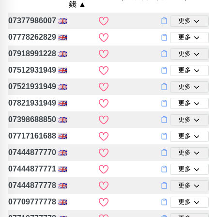
錢 ▲
包含數字
次數分類
07377986007
更多
生日分類
07778262829
更多
搜尋
清除全部分類
07918991228
更多
07512931949
更多
07521931949
更多
07821931949
更多
07398688850
更多
07717161688
更多
07444877770
更多
07444877771
更多
07444877778
更多
07709777778
更多