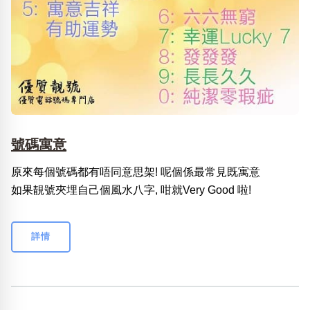
號碼寓意
原來每個號碼都有唔同意思架! 呢個係最常見既寓意
如果靚號夾埋自己個風水八字, 咁就Very Good 啦!
詳情