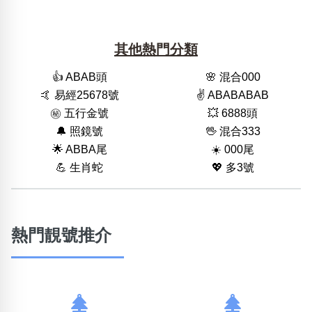
其他熱門分類
👍 ABAB頭
🌸 混合000
🤙 易經25678號
✌️ ABABABAB
㊙️ 五行金號
💥 6888頭
🔔 照鏡號
🖖 混合333
🌟 ABBA尾
☀️ 000尾
💪 生肖蛇
💖 多3號
熱門靚號推介