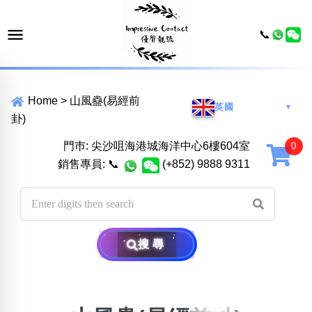
📞
Home
>
山風蠱(易經前
英國
▼
卦)
門巿: 尖沙咀海港城海洋中心6樓604室
銷售專員:
📞
(+852) 9888 9311
搜尋