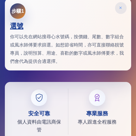
×
步驟1
選號
你可以先在網站搜尋心水號碼，按價錢、尾數、數字組合
或風水師傅要求篩選。如想節省時間，亦可直接聯絡靚號
專員，說明預算、用途、喜歡的數字或風水師傅要求，我
們會代為提供合適選擇。
安全可靠
專業服務
個人資料由電訊商保
專人跟進全程服務
管