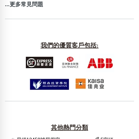
...更多常見問題
我們的優質客戶包括:
其他熱門分類