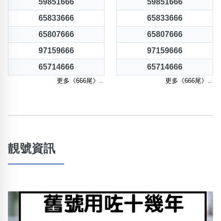
59851666
59851666
65833666
65833666
65807666
65807666
97159666
97159666
65714666
65714666
更多《666尾》..
更多《666尾》..
靚號資訊