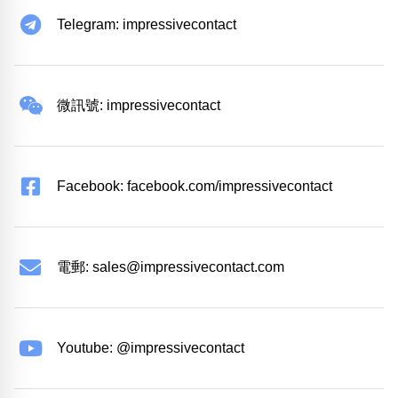
Telegram: impressivecontact
微訊號: impressivecontact
Facebook: facebook.com/impressivecontact
電郵:
sales@impressivecontact.com
Youtube: @impressivecontact