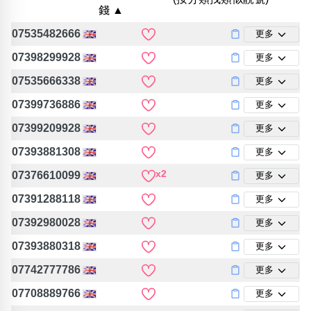
錢 ▲
位置分類
易經六四卦象
包含數字
07535482666
更多
次數分類
07398299928
更多
生日分類
07535666338
更多
搜尋
清除全部分類
07399736886
更多
07399209928
更多
07393881308
更多
x2
07376610099
更多
07391288118
更多
07392980028
更多
07393880318
更多
07742777786
更多
07708889766
更多