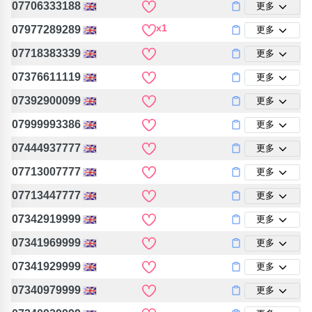
07706333188
更多
x1
07977289289
更多
07718383339
更多
07376611119
更多
07392900099
更多
07999993386
更多
07444937777
更多
07713007777
更多
07713447777
更多
07342919999
更多
07341969999
更多
07341929999
更多
07340979999
更多