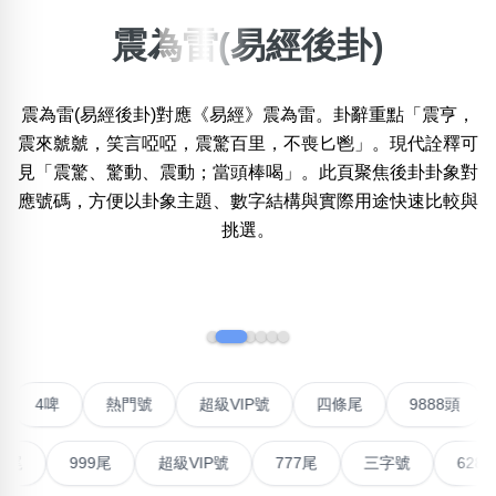
震為雷(易經後卦)
×
精準位置搜尋
震為雷(易經後卦)對應《易經》震為雷。卦辭重點「震亨，
位置:
一
二
三
四
五
六
七
八
九
十
十一
震來虩虩，笑言啞啞，震驚百里，不喪匕鬯」。現代詮釋可
見「震驚、驚動、震動；當頭棒喝」。此頁聚焦後卦卦象對
應號碼，方便以卦象主題、數字結構與實際用途快速比較與
挑選。
搜尋
清除全部分類
‹
›
不包含數字
無0
無1
無2
無3
無4
無5
無6
無7
無8
無9
對聯號
4啤
熱門號
超級VIP號
四條尾
988
搜尋
999尾
超級VIP號
777尾
三字號
6288頭
清除全部分類