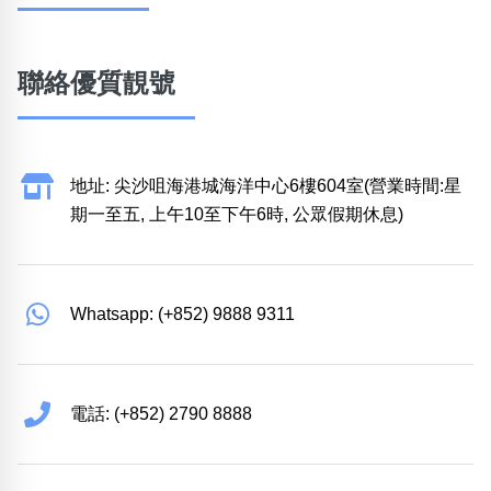
聯絡優質靚號
地址: 尖沙咀海港城海洋中心6樓604室(營業時間:星
期一至五, 上午10至下午6時, 公眾假期休息)
Whatsapp: (+852) 9888 9311
電話: (+852) 2790 8888