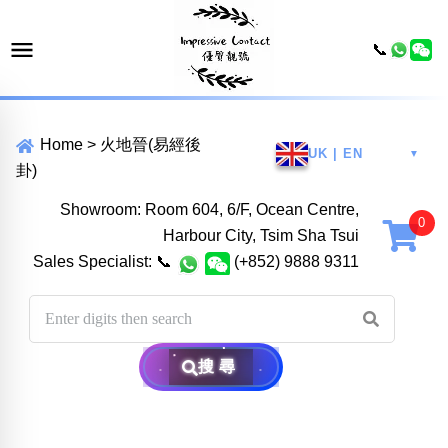
📞
Home
>
火地晉(易經後
UK | EN
▼
卦)
Showroom: Room 604, 6/F, Ocean Centre,
Harbour City, Tsim Sha Tsui
Sales Specialist:
📞
(+852) 9888 9311
搜尋