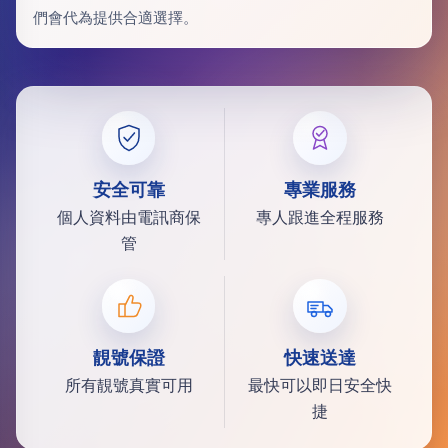
們會代為提供合適選擇。
安全可靠
專業服務
個人資料由電訊商保
專人跟進全程服務
管
靚號保證
快速送達
所有靚號真實可用
最快可以即日安全快
捷