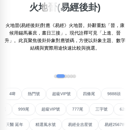
火地晉(易經後卦)
×
精準位置搜尋
火地晉(易經後卦)對應《易經》火地晉。卦辭重點「晉，康
位置:
候用錫馬蕃庶，晝日三接」。現代詮釋可見「上進、晉
一
二
三
四
五
六
七
八
九
十
十一
升」。此頁聚焦後卦卦象對應號碼，方便以卦象主題、數字
結構與實際用途快速比較與挑選。
搜尋
清除全部分類
‹
›
不包含數字
對聯號
4啤
熱門號
超級VIP號
四條尾
9888
無0
無1
無2
無3
無4
無5
無6
無7
無8
無9
999尾
超級VIP號
777尾
三字號
6288頭
搜尋
清除全部分類
最高能量生氣 天醫 延年
精選風水號
易經全吉星號
易經