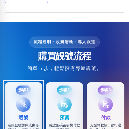
流程透明 · 收費清晰 · 專人跟進
購買靚號流程
簡單 6 步，輕鬆擁有專屬靚號。
步驟1
步驟2
步驟3
選號
預留
付款
在靚號數據庫或由專
確認號碼後盡快付款
支援轉數快、銀行過