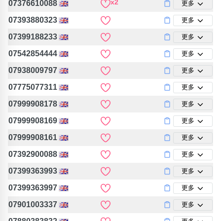
x2
位置分類
易經六四卦象
07376610088
更多
包含數字
07393880323
更多
次數分類
生日分類
07399188233
更多
07542854444
更多
搜尋
清除全部分類
07938009797
更多
07775077311
更多
07999908178
更多
07999908169
更多
07999908161
更多
07392900088
更多
07399363993
更多
07399363997
更多
07901003337
更多