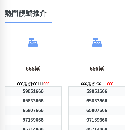
熱門靚號推介
666尾
666尾
666尾 例:66111
666
666尾 例:66111
666
59851666
59851666
65833666
65833666
65807666
65807666
97159666
97159666
65714666
65714666