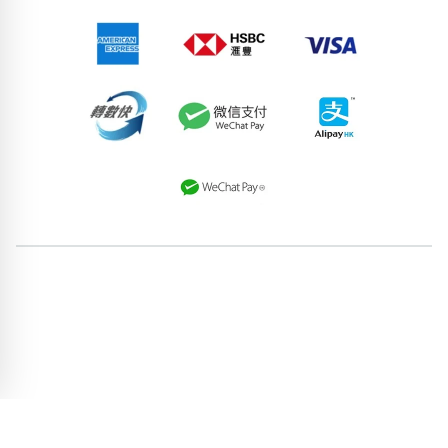
86028221
67849138
53962068
97168170
97919706
73416974
77749121
97546675
87264031
78860597
pricebook-containing-digit-7
pricebook-chinese-zodiac-
rooster