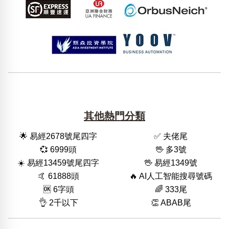
其他熱門分類
🌟 易經2678號尾四字
✅ 夫佬尾
💞 6999頭
🖖 多3號
☀️ 易經13459號尾四字
🖖 易經1349號
🤙 61888頭
🔥 AI人工智能搜尋號碼
🆗️ 6字頭
🌈 333尾
👌 2千以下
👏 ABAB尾