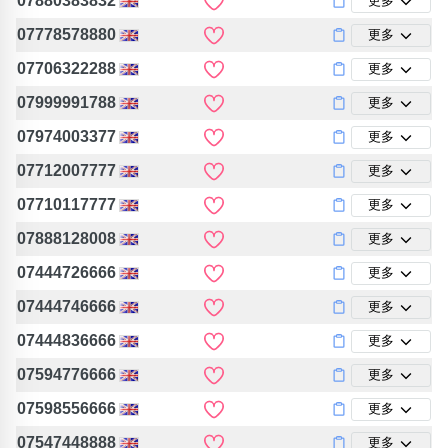
07880383832
更多
07778578880
更多
07706322288
更多
07999991788
更多
07974003377
更多
07712007777
更多
07710117777
更多
07888128008
更多
07444726666
更多
07444746666
更多
07444836666
更多
07594776666
更多
07598556666
更多
07547448888
更多