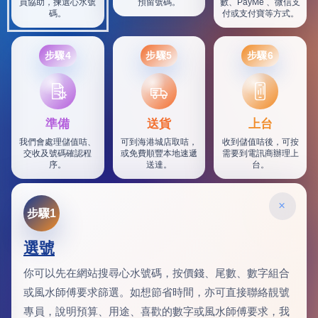
員協助，揀選心水號
預留號碼。
數、PayMe 、微信支
碼。
付或支付寶等方式。
步驟4
步驟5
步驟6
SF
準備
送貨
上台
我們會處理儲值咭、
可到海港城店取咭，
收到儲值咭後，可按
交收及號碼確認程
或免費順豐本地速遞
需要到電訊商辦理上
序。
送達。
台。
×
步驟1
選號
你可以先在網站搜尋心水號碼，按價錢、尾數、數字組合
或風水師傅要求篩選。如想節省時間，亦可直接聯絡靚號
專員，說明預算、用途、喜歡的數字或風水師傅要求，我