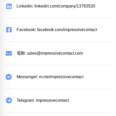
Linkedin: linkedin.com/company/13763520
Facebook: facebook.com/impressivecontact
電郵:
sales@impressivecontact.com
Messenger: m.me/impressivecontact
Telegram: impressivecontact