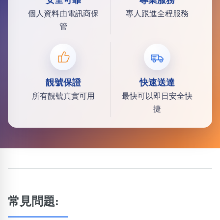
個人資料由電訊商保
專人跟進全程服務
管
靚號保證
快速送達
所有靚號真實可用
最快可以即日安全快
捷
常見問題: