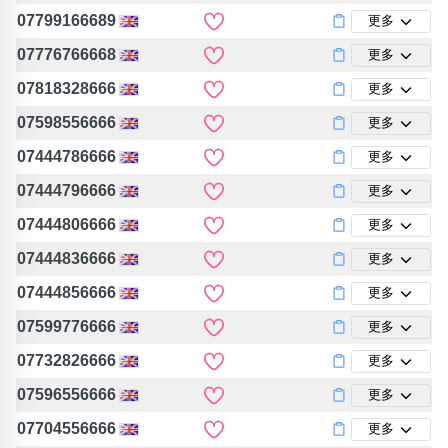
07799166689
更多
07776766668
更多
07818328666
更多
07598556666
更多
07444786666
更多
07444796666
更多
07444806666
更多
07444836666
更多
07444856666
更多
07599776666
更多
07732826666
更多
07596556666
更多
07704556666
更多