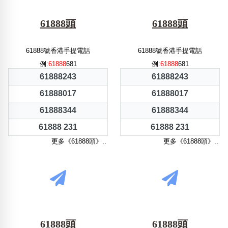
61888頭
61888頭
61888號香港手提電話
61888號香港手提電話
例:
61888
681
例:
61888
681
61888243
61888243
61888017
61888017
61888344
61888344
61888 231
61888 231
更多《61888頭》..
更多《61888頭》..
61888頭
61888頭