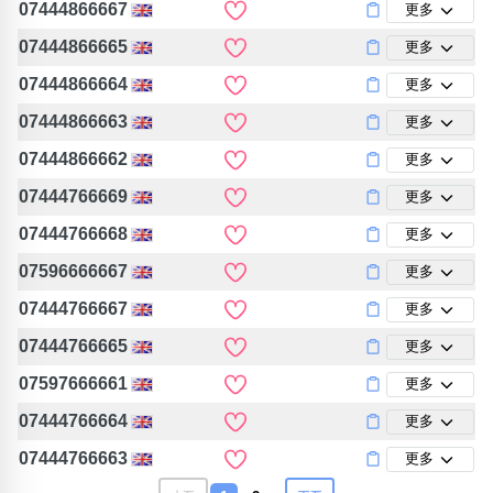
07444866667
更多
07444866665
更多
07444866664
更多
07444866663
更多
07444866662
更多
07444766669
更多
07444766668
更多
07596666667
更多
07444766667
更多
07444766665
更多
07597666661
更多
07444766664
更多
07444766663
更多