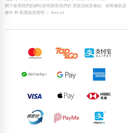
閣下使用我們的網站表明接受我們的
買號流程及條款
、
銷售條款及
條件
和
私隱政策聲明
｜
llms.txt