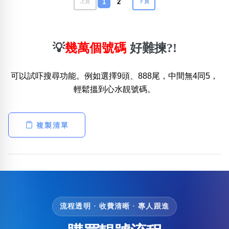
1
2
上頁
下頁
💡
幾萬個號碼
好難揀?!
可以試吓搜尋功能。例如選擇9頭、888尾，中間無4同5，
輕鬆搵到心水靚號碼。
複製清單
流程透明 · 收費清晰 · 專人跟進