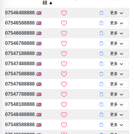
錢 ▲
包含數字
次數分類
07546488888
更多
生日分類
07546588888
更多
搜尋
清除全部分類
07546688888
更多
07546788888
更多
07547188888
更多
07547488888
更多
07547588888
更多
07547688888
更多
07547788888
更多
07548188888
更多
07548488888
更多
07548588888
更多