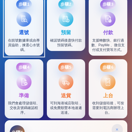
步驟1
步驟2
步驟3
選號
預留
付款
在靚號數據庫或由專
確認號碼後盡快付款
支援轉數快、銀行過
員協助，揀選心水號
預留號碼。
數、PayMe 、微信支
碼。
付或支付寶等方式。
步驟4
步驟5
步驟6
SF
準備
送貨
上台
我們會處理儲值咭、
可到海港城店取咭，
收到儲值咭後，可按
交收及號碼確認程
或免費順豐本地速遞
需要到電訊商辦理上
序。
送達。
台。
×