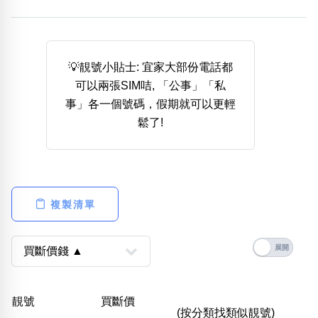
熱門分類
888尾
999尾
777尾
9字頭
6字頭
無4字
無5字
多8字
9888頭
二字號
三字號
💡靚號小貼士: 宜家大部份電話都
全大數字
5萬以上
生天延
全吉星(全號)
可以兩張SIM咭, 「公事」「私
搜尋
事」各一個號碼，假期就可以更輕
清除全部分類
鬆了!
高級分類
i
複製清單
幸運號分類
風水號分類
幸運分類
生天延/貴財成
基本分類
五行
靚號
買斷價
位置分類
易經六四卦象
(按分類找類似靚號)