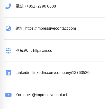
電話: (+852) 2790 8888
網址: https://impressivecontact.com
簡短網址: https://iii.co
Linkedin: linkedin.com/company/13763520
Youtube: @impressivecontact