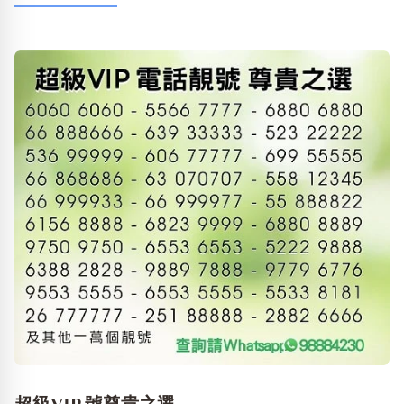
超級VIP 號尊貴之選