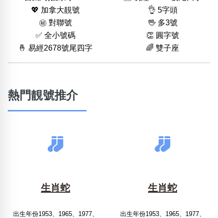
💖 加拿大靚號
👌 5字頭
㊙️ 對聯號
🖖 多3號
✅ 全小號碼
👏 圓字號
🤞 易經2678號尾四字
🌈 雙子座
熱門靚號推介
生肖蛇
生肖蛇
出生年份1953、1965、1977、
出生年份1953、1965、1977、