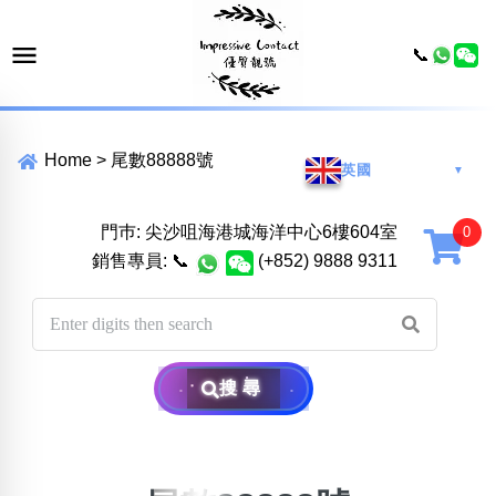
📞
Home
>
尾數88888號
英國
▼
門巿: 尖沙咀海港城海洋中心6樓604室
銷售專員:
📞
(+852) 9888 9311
搜尋