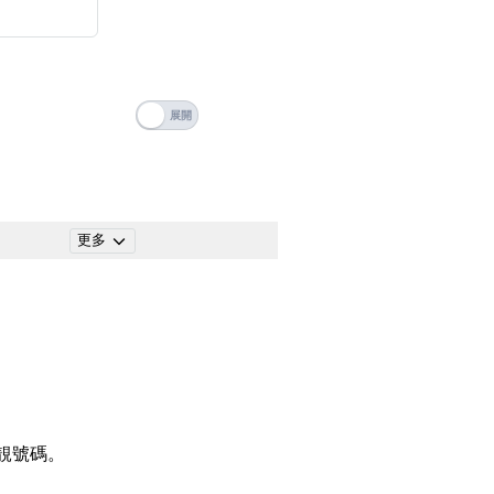
搜尋
 Number Videos
清除全部分類
ticle Categories
更多
搜尋
靚號碼。
清除全部分類