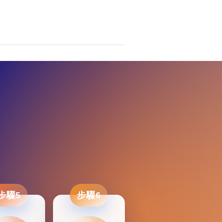
步驟5
步驟6