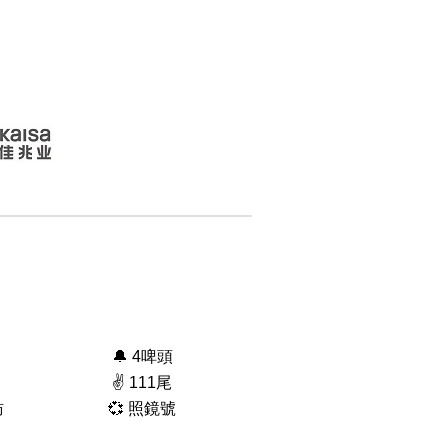
🔔 4啤頭
✌️ 111尾
訪
💞 照鏡號