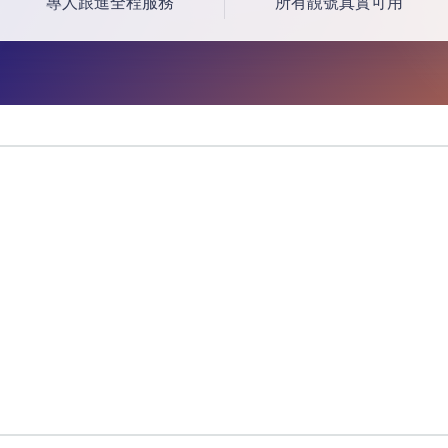
專人跟進全程服務
所有靚號真實可用