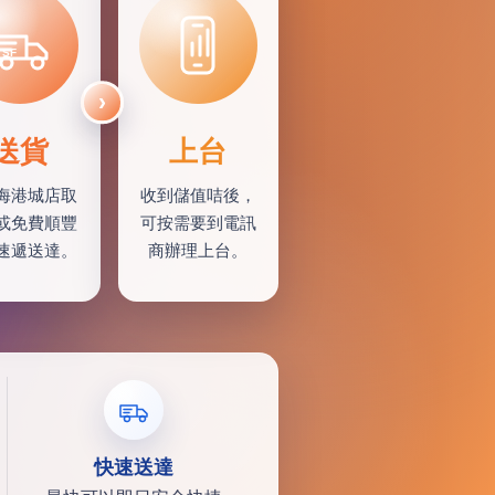
SF
送貨
上台
海港城店取
收到儲值咭後，
或免費順豐
可按需要到電訊
速遞送達。
商辦理上台。
快速送達