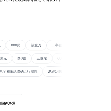
o Change WeChat to
w Number
搜尋
WhatsApp Without
›
清除全部分類
g Contact Guide
o Calculate Phone
r with Yijing
五條尾以上
888尾
鴛鴦刀
二字號
愛情號
o Calculate Phone
多8號
三條尾
6888頭
666尾
順蛇尾
999
r Life Number
搜尋
清除全部分類
地天泰
計算八字和電話號碼五行屬性
易經14689號
五行
al Articles
er
mmendations
大數字
5萬以上
生天延
教學解決常
 Posts