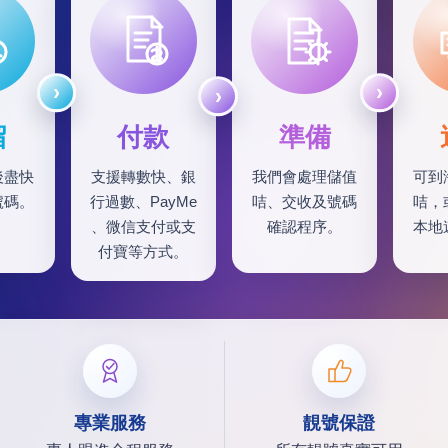
留
付款
準備
後盡快
支援轉數快、銀
我們會處理儲值
可到
號碼。
行過數、PayMe
咭、交收及號碼
咭，
、微信支付或支
確認程序。
本地
付寶等方式。
專業服務
靚號保證