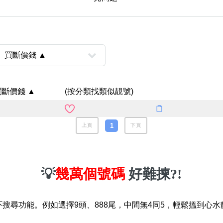
Categories(100+)
Lucky
All Ar
買斷價錢 ▲
(按分類找類似靚號)
風水號分類
1
上頁
下頁
生天延/貴財成
五行
易經六四卦象
💡
幾萬個號碼
好難揀?!
吓搜尋功能。例如選擇9頭、888尾，中間無4同5，輕鬆搵到心水