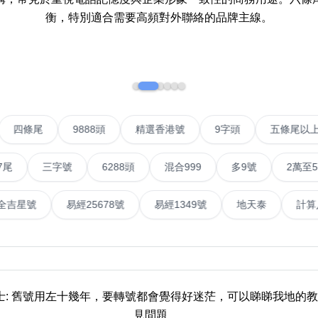
More 8
How t
衡，特別適合需要高頻對外聯絡的品牌主線。
a Ne
Two Digits
Send 
Three Digits
Addin
Yin Yang Knife
n Jin
How t
Numbe
9888 Prefix
級VIP號
四條尾
9888頭
精選香港號
9字頭
How t
Couplet Numbers
ories
三字號
6288頭
混合999
多9號
2萬至5萬元
Numbe
ABAB Ending
FAQ
水號
易經全吉星號
易經25678號
易經1349號
AABBB Ending
Tutori
Snake Ending
Numb
2 Prefix
Reco
6字頭
無4字
無5字
多8字
9888頭
二字號
三字號
全
貼士: 舊號用左十幾年，要轉號都會覺得好迷茫，可以睇睇我地的
All Lucky Number
Trend
見問題