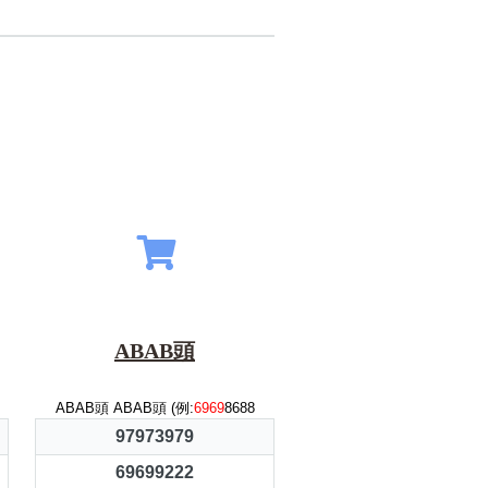
ABAB頭
ABAB頭 ABAB頭 (例:
6969
8688
97973979
69699222