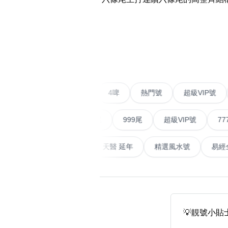
14689 number
featured Feng Shui
‹
Numbers
Customerized San Ti
不包含數字
Feng Shui Masters
二字號
愛情號
對聯號
4啤
熱門號
超
無0
無1
無2
無3
無4
無5
無6
無7
無8
無9
All Feng Shui Categ
順蛇尾
999尾
超級VIP號
777尾
(200+)
山天大畜
易經延天生
最高能量生氣 天醫 延年
精選風
熱門分類
888尾
999尾
777尾
9字頭
全吉星(全號)
💡靚號小