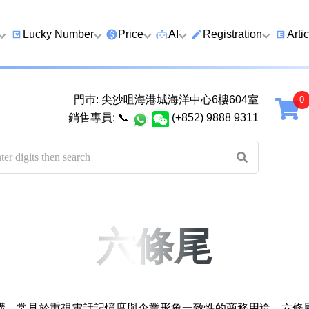
Lucky Number
Price
AI
Registration
Arti
9 Prefix
Clearance
AI Number Search
Prepaid Card Real N
Lucky
Registration
Guid
門巿: 尖沙咀海港城海洋中心6樓604室
Qi
6 Prefix
Below 2K
AI Analyze Number
銷售專員:
📞
(+852) 9888 9311
Check Prepaid Card
How t
Four Ending Digits
2K–5K
AI Analyze Birth
Balance
Numb
Four Ending Digits
5K–10K
AI Valuation
Five 
Chan
Five+ Ending Digits
10K–20K
Five Element Calculator
Dual
888 Ending
20K–50K
Number Valuation Game
六條尾
Guid
999 Ending
Super VIP
Yijing 64 Hexagrams
How 
666 Ending
Wong Tai Sin Spiritual
to a 
八
九
十
十一
Fortune Telling
構，常見於重視電話記憶度與企業形象一致性的商務用途。六條