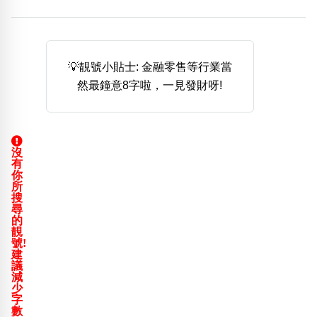
熱門分類
888尾
999尾
777尾
9字頭
6字頭
無4字
無5字
多8字
9888頭
二字號
三字號
💡靚號小貼士: 金融零售等行業當
全大數字
5萬以上
生天延
全吉星(全號)
然最鐘意8字啦，一見發財呀!
搜尋
清除全部分類
沒
有
高級分類
i
你
所
搜
尋
的
靚
號!
幸運號分類
風水號分類
建
議
幸運分類
生天延/貴財成
減
少
基本分類
五行
字
位置分類
易經六四卦象
數