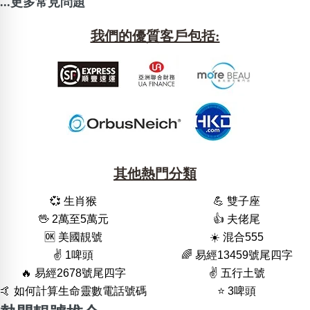
...更多常見問題
我們的優質客戶包括:
其他熱門分類
💞 生肖猴
💪 雙子座
🖖 2萬至5萬元
👍 夫佬尾
🆗️ 美國靚號
☀️ 混合555
✌️ 1啤頭
🌈 易經13459號尾四字
🔥 易經2678號尾四字
✌️ 五行土號
🤙 如何計算生命靈數電話號碼
⭐️ 3啤頭