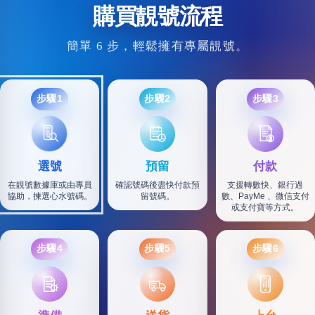
購買靚號流程
簡單 6 步，輕鬆擁有專屬靚號。
步驟1
步驟2
步驟3
選號
預留
付款
在靚號數據庫或由專員
確認號碼後盡快付款預
支援轉數快、銀行過
協助，揀選心水號碼。
留號碼。
數、PayMe 、微信支付
或支付寶等方式。
步驟4
步驟5
步驟6
SF