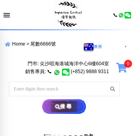
📞
Home
>
尾數6666號
澳洲
▼
門巿: 尖沙咀海港城海洋中心6樓604室
銷售專員:
📞
(+852) 9888 9311
搜尋