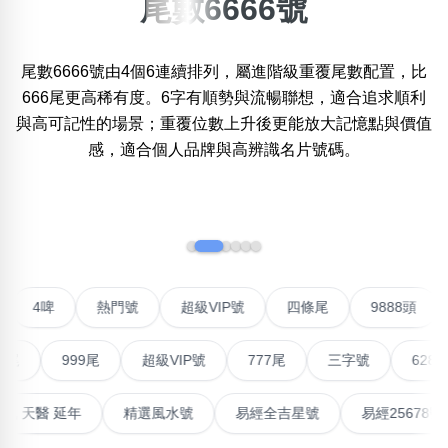
尾數6666號
×
精準位置搜尋
尾數6666號由4個6連續排列，屬進階級重覆尾數配置，比
位置:
666尾更高稀有度。6字有順勢與流暢聯想，適合追求順利
一
二
三
四
五
六
七
八
九
與高可記性的場景；重覆位數上升後更能放大記憶點與價值
感，適合個人品牌與高辨識名片號碼。
搜尋
清除全部分類
‹
›
不包含數字
聯號
4啤
熱門號
超級VIP號
四條尾
9888頭
無0
無1
無2
無3
無4
無5
無6
無7
無8
無9
999尾
超級VIP號
777尾
三字號
6288頭
搜尋
清除全部分類
能量生氣 天醫 延年
精選風水號
易經全吉星號
易經25