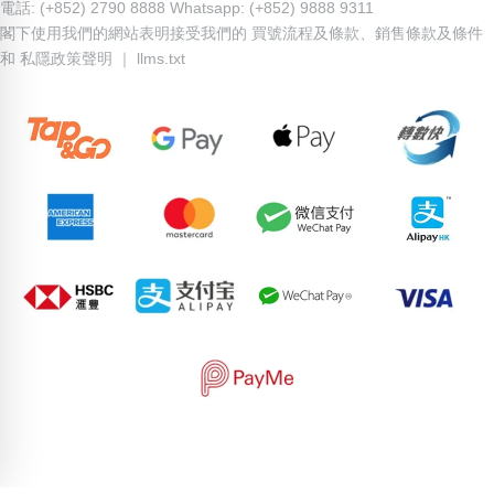
電話: (+852) 2790 8888 Whatsapp: (+852) 9888 9311
閣下使用我們的網站表明接受我們的
買號流程及條款
、
銷售條款及條件
和
私隱政策聲明
｜
llms.txt
71503365
75169203
51013488
87678248
73846186
64496638
68428034
51720614
70734075
81458786
pricebook-chinese-zodiac-ox
pricebook-containing-digit-4