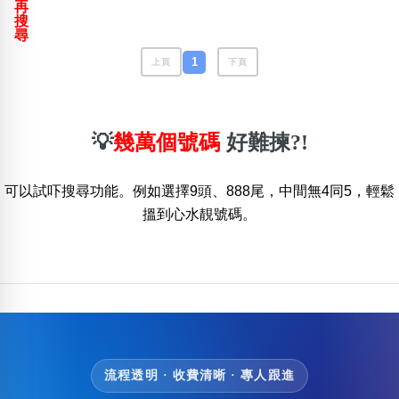
再
包含數字
搜
次數分類
尋
生日分類
1
上頁
下頁
搜尋
清除全部分類
💡
幾萬個號碼
好難揀?!
可以試吓搜尋功能。例如選擇9頭、888尾，中間無4同5，輕鬆
搵到心水靚號碼。
流程透明 · 收費清晰 · 專人跟進