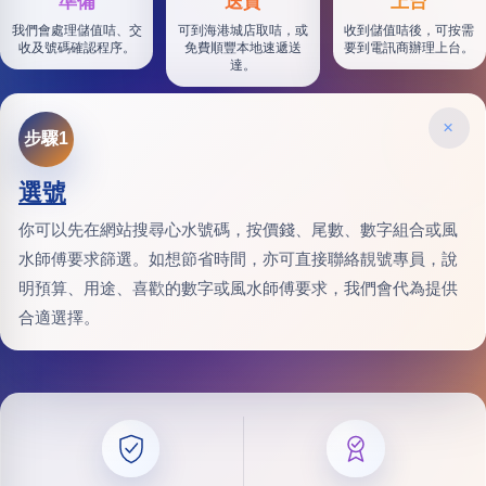
準備
送貨
上台
我們會處理儲值咭、交
可到海港城店取咭，或
收到儲值咭後，可按需
收及號碼確認程序。
免費順豐本地速遞送
要到電訊商辦理上台。
達。
×
步驟1
選號
你可以先在網站搜尋心水號碼，按價錢、尾數、數字組合或風
水師傅要求篩選。如想節省時間，亦可直接聯絡靚號專員，說
明預算、用途、喜歡的數字或風水師傅要求，我們會代為提供
合適選擇。