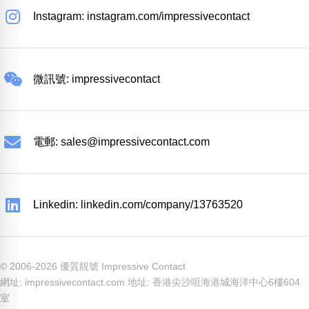
Instagram: instagram.com/impressivecontact
微訊號: impressivecontact
電郵:
sales@impressivecontact.com
Linkedin: linkedin.com/company/13763520
© 2006-2026 優質靚號 Impressive Contact
網址: impressivecontact.com 地址: 香港尖沙咀海港城海洋中心6樓604
室