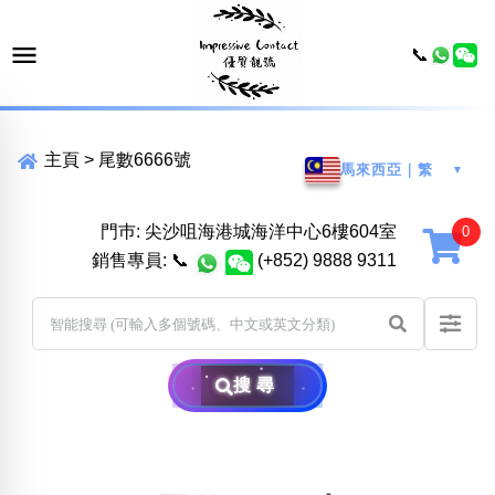
📞
主頁
>
尾數6666號
馬來西亞｜繁
▼
門巿: 尖沙咀海港城海洋中心6樓604室
銷售專員:
📞
(+852) 9888 9311
搜尋