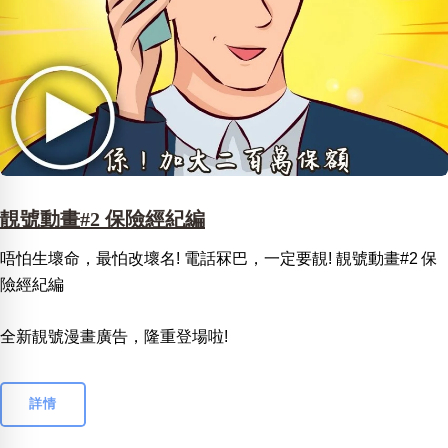
靚號動畫#2 保險經紀編
唔怕生壞命，最怕改壞名! 電話冧巴，一定要靚! 靚號動畫#2 保
險經紀編
全新靚號漫畫廣告，隆重登場啦!
詳情