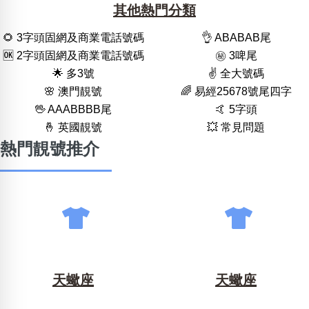
其他熱門分類
🌻 3字頭固網及商業電話號碼
👌 ABABAB尾
🆗️ 2字頭固網及商業電話號碼
㊙️ 3啤尾
🌟 多3號
✌️ 全大號碼
🌸 澳門靚號
🌈 易經25678號尾四字
🖖 AAABBBB尾
🤙 5字頭
🤞 英國靚號
💥 常見問題
熱門靚號推介
天蠍座
天蠍座