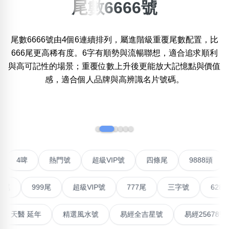
尾數6666號
搜尋選項
×
精準位置搜尋
尾數6666號由4個6連續排列，屬進階級重覆尾數配置，比
位置:
一
二
三
四
五
六
七
八
九
十
666尾更高稀有度。6字有順勢與流暢聯想，適合追求順利
與高可記性的場景；重覆位數上升後更能放大記憶點與價值
感，適合個人品牌與高辨識名片號碼。
搜尋
清除全部分類
‹
›
不包含數字
無0
無1
無2
無3
無4
無5
無6
無7
無8
無9
聯號
4啤
熱門號
超級VIP號
四條尾
9888頭
999尾
超級VIP號
777尾
三字號
6288頭
搜尋
清除全部分類
高能量生氣 天醫 延年
精選風水號
易經全吉星號
易經25