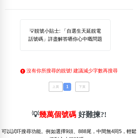
熱門分類
888尾
999尾
777尾
9字頭
6字頭
無4字
無5字
多8字
9888頭
二字號
三字號
💡靚號小貼士: 「自選生天延靚電
全大數字
5萬以上
生天延
全吉星(全號)
話號碼」詳盡解答哂你心中嘅問題
搜尋
清除全部分類
沒有你所搜尋的靚號! 建議減少字數再搜尋
高級分類
i
1
上頁
下頁
幸運號分類
風水號分類
💡
幾萬個號碼
好難揀?!
幸運分類
生天延/貴財成
基本分類
五行
可以試吓搜尋功能。例如選擇9頭、888尾，中間無4同5，輕鬆
位置分類
易經六四卦象