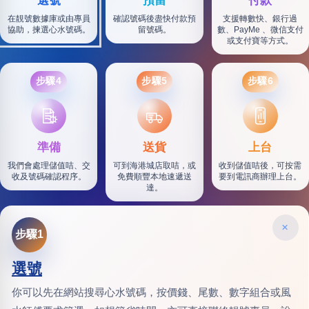
選號
預留
付款
在靚號數據庫或由專員
確認號碼後盡快付款預
支援轉數快、銀行過
協助，揀選心水號碼。
留號碼。
數、PayMe 、微信支付
或支付寶等方式。
步驟4
步驟5
步驟6
SF
準備
送貨
上台
我們會處理儲值咭、交
可到海港城店取咭，或
收到儲值咭後，可按需
收及號碼確認程序。
免費順豐本地速遞送
要到電訊商辦理上台。
達。
×
步驟1
選號
你可以先在網站搜尋心水號碼，按價錢、尾數、數字組合或風