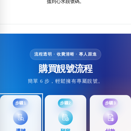
搵到心水靚號碼。
包含數字
次數分類
生日分類
搜尋
清除全部分類
流程透明 · 收費清晰 · 專人跟進
購買靚號流程
簡單 6 步，輕鬆擁有專屬靚號。
步驟1
步驟2
步驟3