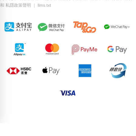
和
私隱政策聲明
｜
llms.txt
84389695
60600618
67562996
85983386
88655979
93858581
63618080
58369784
77003251
96968843
pricebook-ending-aabbccdd
pricebook-ending-111