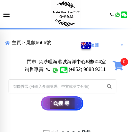
📞
主頁
>
尾數6666號
澳洲
▼
門巿: 尖沙咀海港城海洋中心6樓604室
銷售專員:
📞
(+852) 9888 9311
搜尋