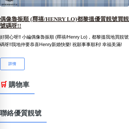
偶像魯振順 (釋禧/HENRY LO)都黎搵優質靚號買靚
號碼呀!!
好開心呀!! 小編偶像魯振順 (釋禧/Henry Lo)，都黎搵我地買靚號
碼呀!!我地仲要恭喜Henry新婚快樂! 祝願事事順利! 幸福美滿!
詳情
🛒
購物車
聯絡優質靚號