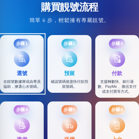
購買靚號流程
簡單 6 步，輕鬆擁有專屬靚號。
步驟1
步驟2
步驟3
選號
預留
付款
在靚號數據庫或由專員
確認號碼後盡快付款預
支援轉數快、銀行過
協助，揀選心水號碼。
留號碼。
數、PayMe 、微信支付
或支付寶等方式。
步驟4
步驟5
步驟6
SF