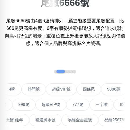
尾數6666號
×
精準位置搜尋
尾數6666號由4個6連續排列，屬進階級重覆尾數配置，比
位置:
666尾更高稀有度。6字有順勢與流暢聯想，適合追求順利
一
二
三
四
五
六
七
八
九
與高可記性的場景；重覆位數上升後更能放大記憶點與價值
感，適合個人品牌與高辨識名片號碼。
搜尋
清除全部分類
‹
›
不包含數字
聯號
4啤
熱門號
超級VIP號
四條尾
9888
無0
無1
無2
無3
無4
無5
無6
無7
無8
無9
999尾
超級VIP號
777尾
三字號
6288頭
搜尋
清除全部分類
高能量生氣 天醫 延年
精選風水號
易經全吉星號
易經2