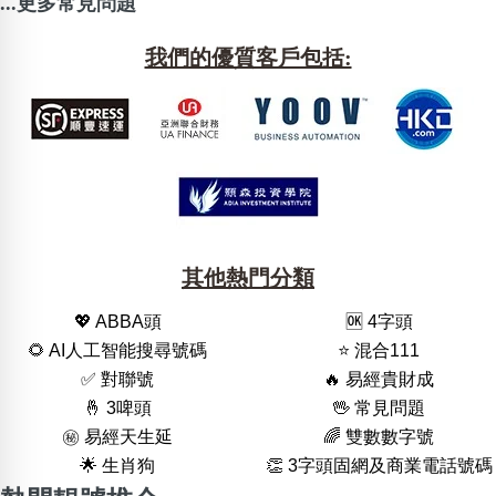
...更多常見問題
我們的優質客戶包括:
其他熱門分類
💖 ABBA頭
🆗️ 4字頭
🌻 AI人工智能搜尋號碼
⭐️ 混合111
✅ 對聯號
🔥 易經貴財成
🤞 3啤頭
🖖 常見問題
㊙️ 易經天生延
🌈 雙數數字號
🌟 生肖狗
👏 3字頭固網及商業電話號碼