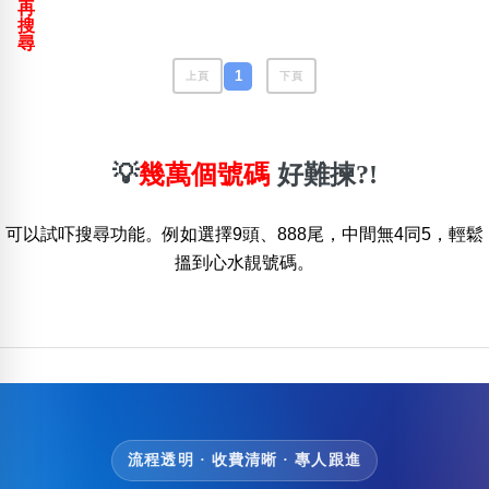
再
包含數字
搜
次數分類
尋
生日分類
1
上頁
下頁
搜尋
清除全部分類
💡
幾萬個號碼
好難揀?!
可以試吓搜尋功能。例如選擇9頭、888尾，中間無4同5，輕鬆
搵到心水靚號碼。
流程透明 · 收費清晰 · 專人跟進