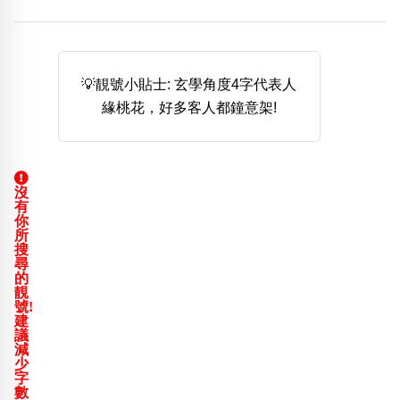
熱門分類
888尾
999尾
777尾
9字頭
6字頭
無4字
無5字
多8字
9888頭
二字號
三字號
💡靚號小貼士: 玄學角度4字代表人
全大數字
5萬以上
生天延
全吉星(全號)
緣桃花，好多客人都鐘意架!
搜尋
清除全部分類
沒
有
高級分類
i
你
所
搜
尋
的
靚
號!
幸運號分類
風水號分類
建
議
幸運分類
生天延/貴財成
減
少
基本分類
五行
字
位置分類
易經六四卦象
數