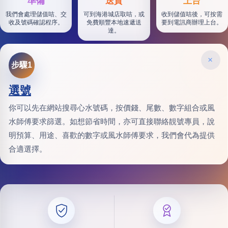
準備
送貨
上台
我們會處理儲值咭、交
可到海港城店取咭，或
收到儲值咭後，可按需
收及號碼確認程序。
免費順豐本地速遞送
要到電訊商辦理上台。
達。
×
步驟1
選號
你可以先在網站搜尋心水號碼，按價錢、尾數、數字組合或風
水師傅要求篩選。如想節省時間，亦可直接聯絡靚號專員，說
明預算、用途、喜歡的數字或風水師傅要求，我們會代為提供
合適選擇。