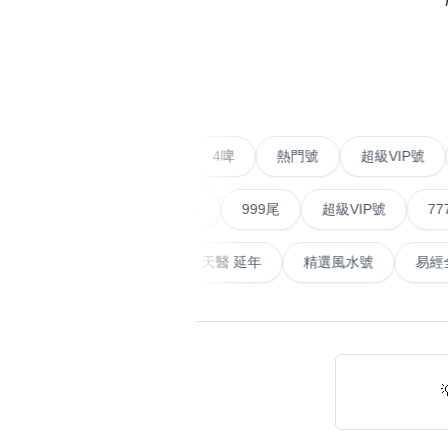
易经14689号
多8号
精选风水号
二字号
‹
自選生天延教学
三字号
风水师傅推介
鸳鸯刀
二字號
愛情號
對聯號
4啤
熱門號
超級VIP
不包含數字
全部风水号分类 (200
9888头
無0
無1
無2
無3
無4
無5
無6
無7
無8
無9
順蛇尾
999尾
超級VIP號
777尾
对联号
ABAB尾
畜
易經延天生
最高能量生氣 天醫 延年
精選風水號
夫佬尾
顺蛇尾
熱門分類
2字头固
888尾
999尾
777尾
9字頭
全吉星(全號)
全部幸运号