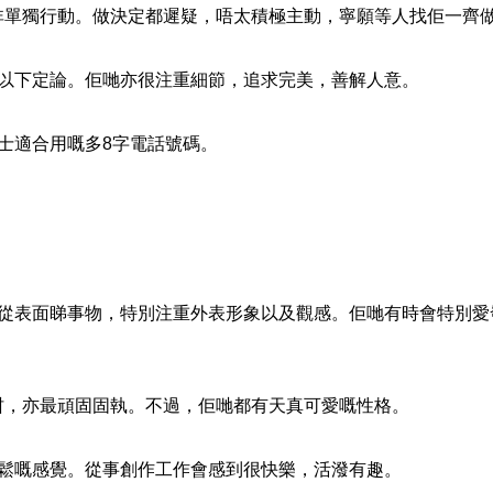
非單獨行動。做決定都遲疑，唔太積極主動，寧願等人找佢一齊
難以下定論。佢哋亦很注重細節，追求完美，善解人意。
士適合用嘅多8字電話號碼。
歡從表面睇事物，特別注重外表形象以及觀感。佢哋有時會特別愛
咁，亦最頑固固執。不過，佢哋都有天真可愛嘅性格。
輕鬆嘅感覺。從事創作工作會感到很快樂，活潑有趣。