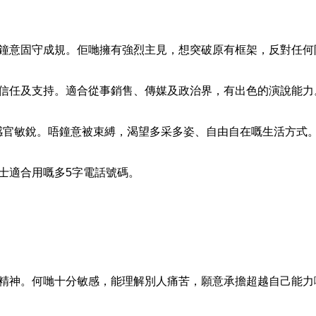
唔鐘意固守成規。佢哋擁有強烈主見，想突破原有框架，反對任何
人信任及支持。適合從事銷售、傳媒及政治界，有出色的演說能力
感官敏銳。唔鐘意被束縛，渴望多采多姿、自由自在嘅生活方式
士適合用嘅多5字電話號碼。
精神。何哋十分敏感，能理解別人痛苦，願意承擔超越自己能力