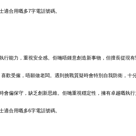
士適合用嘅多7字電話號碼。
及執行能力，重視安全感。佢哋唔鍾意創造新事物，但擅長從現有
，喜歡受僱，唔願做老闆。遇到挑戰質疑時會特別自我防衛，十
有時會偏保守，缺乏創新思維。佢哋重視穩定性，擁有卓越嘅執行
士適合用嘅多6字電話號碼。