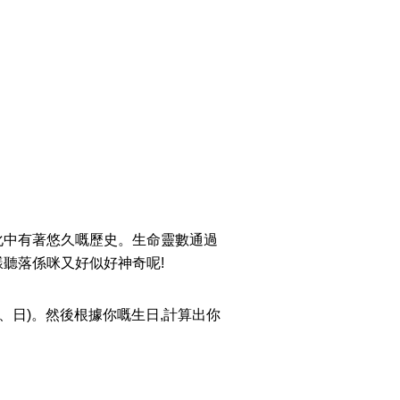
搜尋
清除全部分類
化中有著悠久嘅歷史。生命靈數通過
聽落係咪又好似好神奇呢!
、日)。然後根據你嘅生日,計算出你
搜尋
清除全部分類