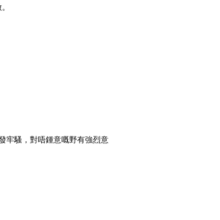
做。
發牢騷，對唔鍾意嘅野有強烈意