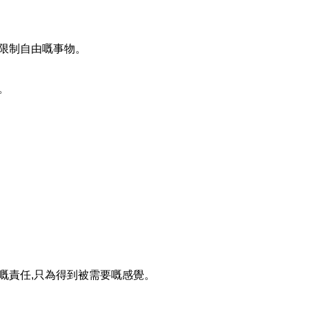
限制自由嘅事物。
。
。
嘅責任,只為得到被需要嘅感覺。