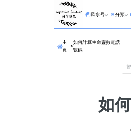
风水号
分類
全吉星
9字头
主
如何計算生命靈數電話
>
最高能量生氣 天医 
6字头
頁
號碼
生天延
三条尾
易经贵財成
四条尾
易经1349号
五条尾
易经13459号
888尾
如何
易经2678号
999尾
精準位置搜尋
易经25678号
666尾
位置:
一
二
三
四
五
六
七