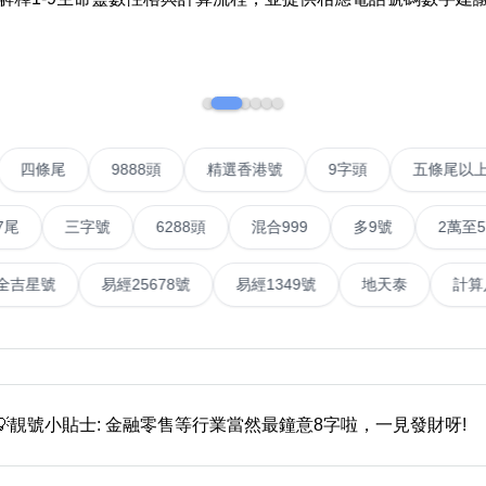
如何用易经计算电话号码
如何计算生命灵数电话号码
常见问题
號
四條尾
9888頭
精選香港號
9字頭
五條
教学文章
+)
靓号推介
三字號
6288頭
混合999
多9號
2萬至5萬元
潮文共赏
易經全吉星號
易經25678號
易經1349號
地天泰
靓号短片
全部文章分类
網
💡靚號小貼士: 金融零售等行業當然最鐘意8字啦，一見發財呀!
6字頭
無4字
無5字
多8字
9888頭
二字號
三字號
全
分类(100+)