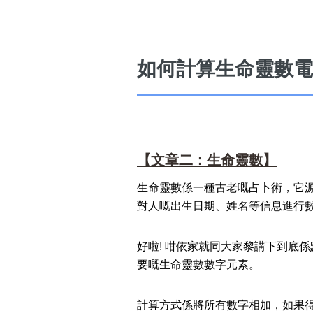
如何計算生命靈數電
高級分類
i
幸運號分類
【文章二：生命靈數】
幸運分類
生命靈數係一種古老嘅占卜術，它
基本分類
對人嘅出生日期、姓名等信息進行
位置分類
包含數字
次數分類
好啦! 咁依家就同大家黎講下到底係
生日分類
要嘅生命靈數數字元素。
計算方式係將所有數字相加，如果