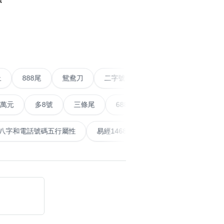
›
搜尋
清除全部分類
尾以上
888尾
鴛鴦刀
二字號
愛情號
對聯
多8號
三條尾
6888頭
666尾
順蛇尾
計算八字和電話號碼五行屬性
易經14689號
五行無相剋
搜尋
清除全部分類
大數字
5萬以上
生天延