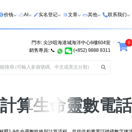
价钱
AI
实名登记
文章
‍其他
联系我们
特价号
AI搜号
实名登记(全部电訊商)
购买靓号流程
优质车牌
香港尖沙咀
門巿: 尖沙咀海港城海洋中心6樓604室
延年
2千以下
AI分析号码属性
查询儲值咭有效期
教你如何挑选靓号
优质域名
广州市南沙
銷售專員:
📞
(+852) 9888 9311
2千至5千元
AI分析出生时辰
换电话号码前必做的五件事
月费和储值咭计划
马来西亚雪
5千至1万元
AI 靓号估价系統
一机双 WhatsApp 教学
其他业務
以上
1万至2万元
計算八字和电话号码五行属
WhatsApp 无痛转移新号码
买号流程及条款
性
教学
2万至5万元
关于我们
計算生命靈數電話
靓号估价遊戲
微信 WeChat 无痛转移新号
超级VIP号
码教学
易经六十四卦
不加联系人发 WhatsApp 教
八
九
黄大仙灵签
学 2026
解釋1-9生命靈數性格與計算流程，並提供相應電話號碼數字建