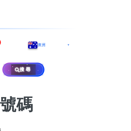
海港城
Whatsapp/微信: (852) 9888
澳洲
▼
区
9311
地址: 广州市南沙区南沙街
兰莪
查询热线: 2790 8888
广生路19号4楼
攜号转台儲值年咭25元起
地址: 6-3-2, Jalan Setia
搜尋
地址: 尖沙咀海港城海洋中
Prima E U13/E, Setia
攜号转台月费计划58元起
免费寄卖
心6楼604室(营业时间:星期
Alam, 40170 Shah Alam,
一至五, 上午10至下午6时,
Selangor, Malaysia
申請成為商业合作伙伴
买号流程及条款
公众假期休息)
號碼
×
销售条款及条件
隐私政策声明
議