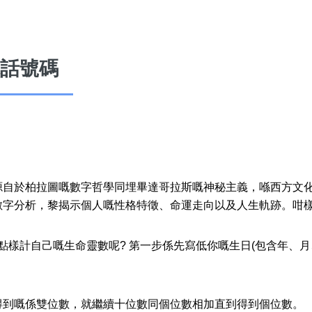
話號碼
風水號分類
生天延/貴財成
源自於柏拉圖嘅數字哲學同埋畢達哥拉斯嘅神秘主義，喺西方文
五行
數字分析，黎揭示個人嘅性格特徵、命運走向以及人生軌跡。咁樣
易經六四卦象
點樣計自己嘅生命靈數呢? 第一步係先寫低你嘅生日(包含年、月
得到嘅係雙位數，就繼續十位數同個位數相加直到得到個位數。