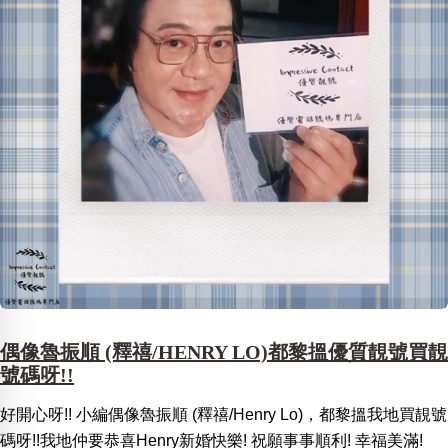
偶像魯振順 (釋禧/HENRY LO)都黎搵優質靚號買靚
號碼呀!!
好開心呀!! 小編偶像魯振順 (釋禧/Henry Lo)，都黎搵我地買靚號
碼呀!!我地仲要恭喜Henry新婚快樂! 祝願事事順利! 幸福美滿!