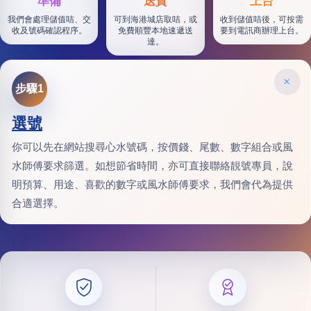
準備
送貨
上台
我們會處理儲值咭、交
可到海港城店取咭，或
收到儲值咭後，可按需
收及號碼確認程序。
免費順豐本地速遞送
要到電訊商辦理上台。
達。
×
步驟1
選號
你可以先在網站搜尋心水號碼，按價錢、尾數、數字組合或風
水師傅要求篩選。如想節省時間，亦可直接聯絡靚號專員，說
明預算、用途、喜歡的數字或風水師傅要求，我們會代為提供
合適選擇。