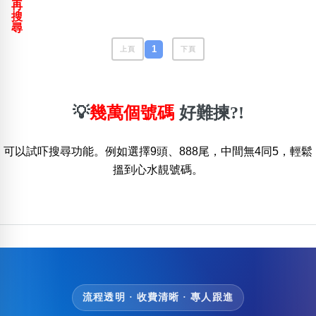
再
包含數字
搜
次數分類
尋
生日分類
1
上頁
下頁
搜尋
清除全部分類
💡
幾萬個號碼
好難揀?!
可以試吓搜尋功能。例如選擇9頭、888尾，中間無4同5，輕鬆
搵到心水靚號碼。
流程透明 · 收費清晰 · 專人跟進