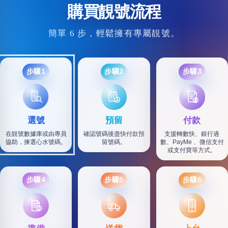
購買靚號流程
簡單 6 步，輕鬆擁有專屬靚號。
步驟1
步驟2
步驟3
選號
預留
付款
在靚號數據庫或由專員
確認號碼後盡快付款預
支援轉數快、銀行過
協助，揀選心水號碼。
留號碼。
數、PayMe 、微信支付
或支付寶等方式。
步驟4
步驟5
步驟6
SF