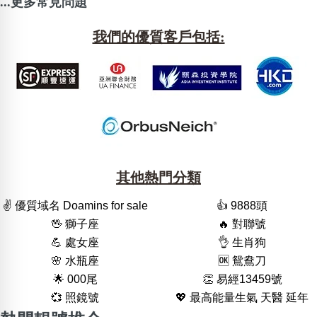
...更多常見問題
我們的優質客戶包括:
其他熱門分類
✌️ 優質域名 Doamins for sale
👍 9888頭
🖖 獅子座
🔥 對聯號
💪 處女座
👌 生肖狗
🌸 水瓶座
🆗️ 鴛鴦刀
🌟 000尾
👏 易經13459號
💞 照鏡號
💖 最高能量生氣 天醫 延年