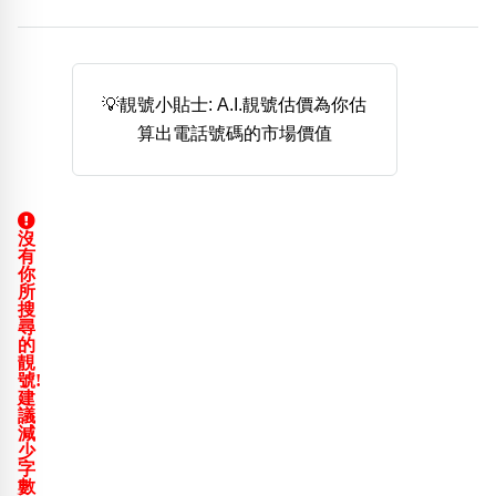
熱門分類
888尾
999尾
777尾
9字頭
6字頭
無4字
無5字
多8字
9888頭
二字號
三字號
💡靚號小貼士: A.I.靚號估價為你估
全大數字
5萬以上
生天延
全吉星(全號)
算出電話號碼的市場價值
搜尋
清除全部分類
沒
有
高級分類
i
你
所
搜
尋
的
靚
號!
幸運號分類
風水號分類
建
議
幸運分類
生天延/貴財成
減
少
基本分類
五行
字
位置分類
易經六四卦象
數