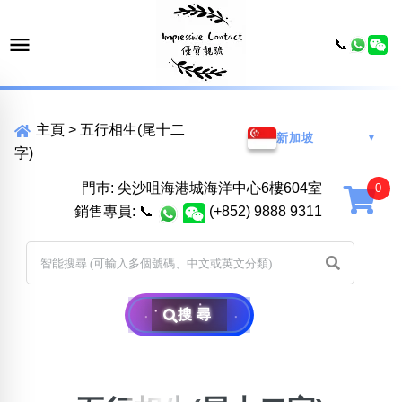
📞
主頁
>
五行相生(尾十二
新加坡
▼
字)
門巿: 尖沙咀海港城海洋中心6樓604室
銷售專員:
📞
(+852) 9888 9311
搜尋