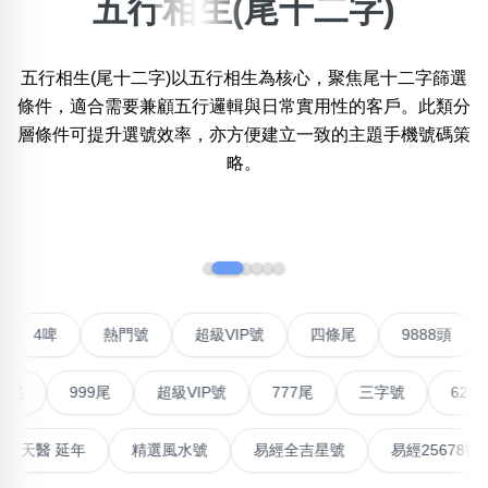
五行相生(尾十二字)
×
精準位置搜尋
五行相生(尾十二字)以五行相生為核心，聚焦尾十二字篩選
位置:
條件，適合需要兼顧五行邏輯與日常實用性的客戶。此類分
一
二
三
四
五
六
七
八
層條件可提升選號效率，亦方便建立一致的主題手機號碼策
略。
搜尋
清除全部分類
‹
›
不包含數字
聯號
4啤
熱門號
超級VIP號
四條尾
9888
無0
無1
無2
無3
無4
無5
無6
無7
無8
無9
999尾
超級VIP號
777尾
三字號
6288頭
搜尋
清除全部分類
高能量生氣 天醫 延年
精選風水號
易經全吉星號
易經2