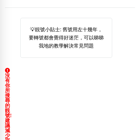
熱門分類
888尾
999尾
777尾
9字頭
6字頭
無4字
無5字
多8字
9888頭
二字號
三字號
💡靚號小貼士: 舊號用左十幾年，
全大數字
5萬以上
生天延
全吉星(全號)
要轉號都會覺得好迷茫，可以睇睇
搜尋
我地的教學解決常見問題
清除全部分類
沒
高級分類
i
有
你
所
搜
尋
的
靚
幸運號分類
風水號分類
號!
建
幸運分類
生天延/貴財成
議
基本分類
五行
減
少
位置分類
易經六四卦象