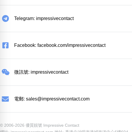
Telegram: impressivecontact
Facebook: facebook.com/impressivecontact
微訊號: impressivecontact
電郵:
sales@impressivecontact.com
© 2006-2026 優質靚號 Impressive Contact
網址: impressivecontact.com 地址: 香港尖沙咀海港城海洋中心6樓604