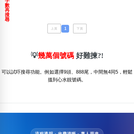
字
包含數字
數
再
次數分類
搜
生日分類
尋
搜尋
1
上頁
下頁
清除全部分類
💡
幾萬個號碼
好難揀?!
可以試吓搜尋功能。例如選擇9頭、888尾，中間無4同5，輕鬆
搵到心水靚號碼。
流程透明 · 收費清晰 · 專人跟進