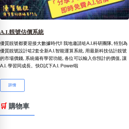
A.I.靚號估價系統
優質靚號都要迎接大數據時代!! 我地邀請咗A.I.科研團隊, 特別為
優質靚號設計咗2套全新A.I.智能運算系統, 用最新科技估計靚號
的市場價錢, 系統備有學習功能, 各位可以輸入你預計的價值, 讓
A.I. 學習同成長。快D試下A.I. Power啦
詳情
🛒
購物車