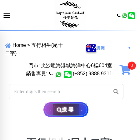
📞
Home
>
五行相生(尾十
澳洲
▼
二字)
門巿: 尖沙咀海港城海洋中心6樓604室
銷售專員:
📞
(+852) 9888 9311
搜尋