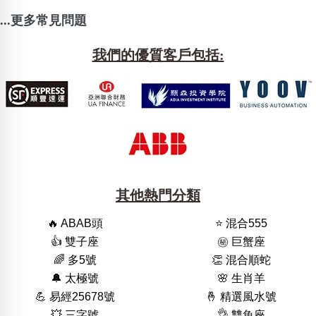
...更多常見問題
我們的優質客戶包括:
其他熱門分類
🔥 ABAB頭
⭐️ 混合555
👍 雙子座
㊙️ 巨蟹座
🌈 多5號
👏 混合順蛇
🔔 太極號
🌸 生肖羊
💪 易經25678號
🤞 精選風水號
💥 三字號
👌 雙魚座