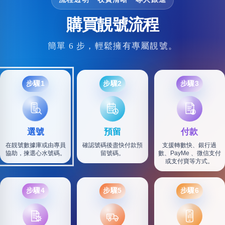
購買靚號流程
簡單 6 步，輕鬆擁有專屬靚號。
步驟1
步驟2
步驟3
選號
預留
付款
在靚號數據庫或由專員
確認號碼後盡快付款預
支援轉數快、銀行過
協助，揀選心水號碼。
留號碼。
數、PayMe 、微信支付
或支付寶等方式。
步驟4
步驟5
步驟6
SF