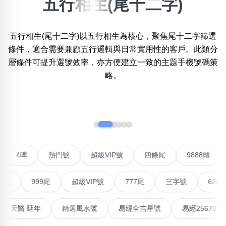
五行相生(尾十二字)
×
精準位置搜尋
五行相生(尾十二字)以五行相生為核心，聚焦尾十二字篩選
位置:
條件，適合需要兼顧五行邏輯與日常實用性的客戶。此類分
一
二
三
四
五
六
七
八
九
層條件可提升選號效率，亦方便建立一致的主題手機號碼策
略。
搜尋
清除全部分類
‹
›
不包含數字
聯號
4啤
熱門號
超級VIP號
四條尾
9888
無0
無1
無2
無3
無4
無5
無6
無7
無8
無9
999尾
超級VIP號
777尾
三字號
6288頭
搜尋
清除全部分類
高能量生氣 天醫 延年
精選風水號
易經全吉星號
易經2