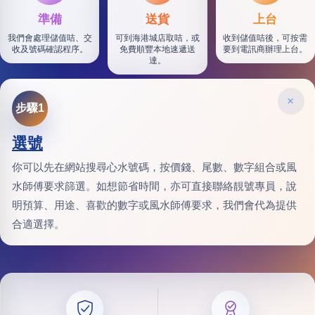
準備
送貨
上台
我們會處理儲值咭、交
可到海港城店取咭，或
收到儲值咭後，可按需
收及號碼確認程序。
免費順豐本地速遞送
要到電訊商辦理上台。
達。
×
步驟1
選號
你可以先在網站搜尋心水號碼，按價錢、尾數、數字組合或風
水師傅要求篩選。如想節省時間，亦可直接聯絡靚號專員，說
明預算、用途、喜歡的數字或風水師傅要求，我們會代為提供
合適選擇。