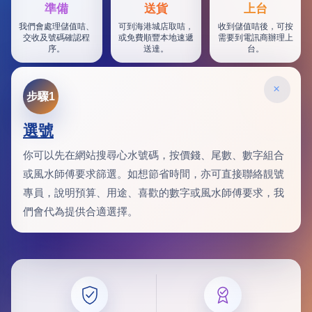
準備
送貨
上台
我們會處理儲值咭、
可到海港城店取咭，
收到儲值咭後，可按
交收及號碼確認程
或免費順豐本地速遞
需要到電訊商辦理上
序。
送達。
台。
×
步驟1
選號
你可以先在網站搜尋心水號碼，按價錢、尾數、數字組合
或風水師傅要求篩選。如想節省時間，亦可直接聯絡靚號
專員，說明預算、用途、喜歡的數字或風水師傅要求，我
們會代為提供合適選擇。