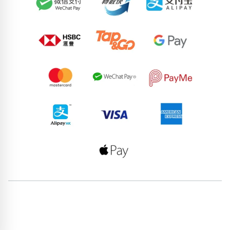
87743976
51445949
70163768
96789304
57656000
96625179
91383831
83678428
70459538
63156117