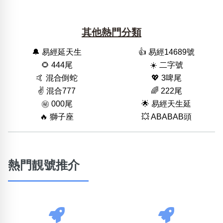
其他熱門分類
🔔 易經延天生
👍 易經14689號
🌻 444尾
☀️ 二字號
🤙 混合倒蛇
💖 3啤尾
✌️ 混合777
🌈 222尾
㊙️ 000尾
🌟 易經天生延
🔥 獅子座
💥 ABABAB頭
熱門靚號推介