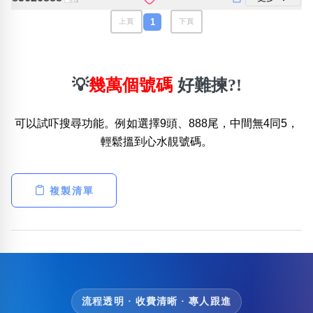
包含數字
1
上頁
下頁
次數分類
生日分類
搜尋
清除全部分類
💡
幾萬個號碼
好難揀?!
可以試吓搜尋功能。例如選擇9頭、888尾，中間無4同5，
輕鬆搵到心水靚號碼。
複製清單
流程透明 · 收費清晰 · 專人跟進