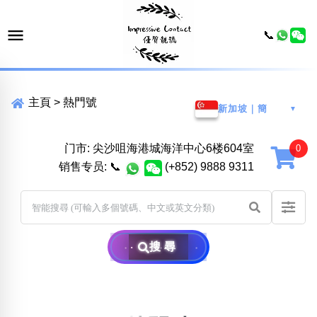
📞
主頁
>
熱門號
新加坡｜簡
▼
门市: 尖沙咀海港城海洋中心6楼604室
销售专员:
📞
(+852) 9888 9311
搜尋