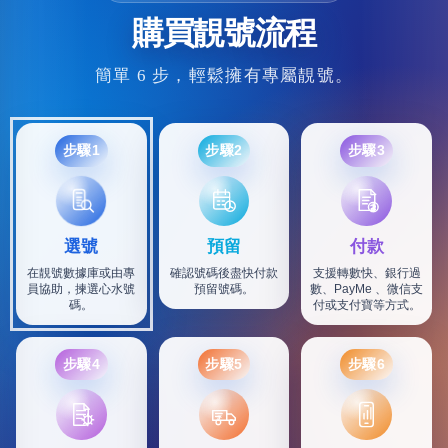
購買靚號流程
簡單 6 步，輕鬆擁有專屬靚號。
步驟1
步驟2
步驟3
選號
預留
付款
在靚號數據庫或由專
確認號碼後盡快付款
支援轉數快、銀行過
員協助，揀選心水號
預留號碼。
數、PayMe 、微信支
碼。
付或支付寶等方式。
步驟4
步驟5
步驟6
SF