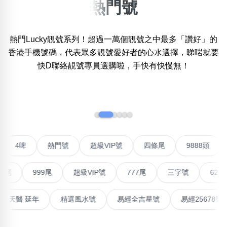
熱門號
搜尋選項
×
精準位置搜尋
熱門Lucky靚號系列！超過一萬個靚號之中最多「讚好」的
位置:
一
二
三
四
五
六
七
八
香港手機號碼，代表眾多靚號愛好者的心水選擇，睇啱就要
快D聯絡靚號專員選購啦，手快有快慢無！
搜尋
‹
›
清除全部分類
不包含數字
聯號
4啤
熱門號
超級VIP號
四條尾
9888
無0
無1
無2
無3
無4
無5
無6
無7
無8
無9
999尾
超級VIP號
777尾
三字號
6288頭
搜尋
高能量生氣 天醫 延年
精選風水號
易經全吉星號
易經2
清除全部分類