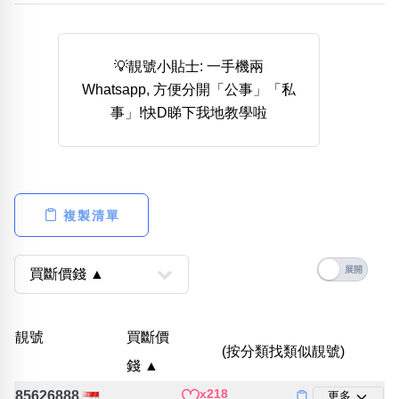
熱門分類
888尾
999尾
777尾
9字頭
6字頭
無4字
💡靚號小貼士: 一手機兩
無5字
多8字
9888頭
二字號
三字號
Whatsapp, 方便分開「公事」「私
全大數字
5萬以上
生天延
全吉星(全號)
事」!快D睇下我地教學啦
搜尋
清除全部分類
複製清單
高級分類
i
幸運號分類
風水號分類
靚號
買斷價
幸運分類
生天延/貴財成
(按分類找類似靚號)
錢 ▲
基本分類
五行
位置分類
易經六四卦象
x218
85626888
更多