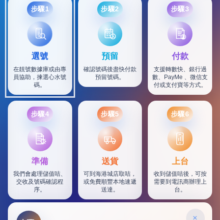
步驟1
步驟2
步驟3
選號
預留
付款
在靚號數據庫或由專
確認號碼後盡快付款
支援轉數快、銀行過
員協助，揀選心水號
預留號碼。
數、PayMe 、微信支
碼。
付或支付寶等方式。
步驟4
步驟5
步驟6
SF
準備
送貨
上台
我們會處理儲值咭、
可到海港城店取咭，
收到儲值咭後，可按
交收及號碼確認程
或免費順豐本地速遞
需要到電訊商辦理上
序。
送達。
台。
×