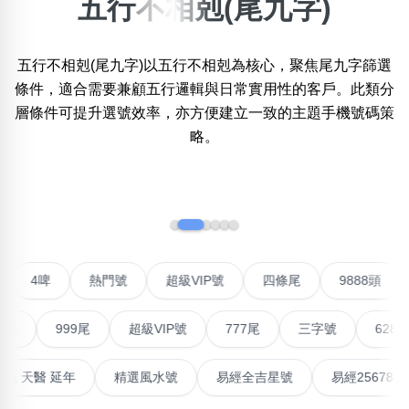
五行不相剋(尾九字)
×
精準位置搜尋
五行不相剋(尾九字)以五行不相剋為核心，聚焦尾九字篩選
位置:
條件，適合需要兼顧五行邏輯與日常實用性的客戶。此類分
一
二
三
四
五
六
七
八
九
十
十一
層條件可提升選號效率，亦方便建立一致的主題手機號碼策
略。
搜尋
清除全部分類
‹
›
不包含數字
對聯號
4啤
熱門號
超級VIP號
四條尾
988
無0
無1
無2
無3
無4
無5
無6
無7
無8
無9
999尾
超級VIP號
777尾
三字號
6288頭
搜尋
清除全部分類
最高能量生氣 天醫 延年
精選風水號
易經全吉星號
易經