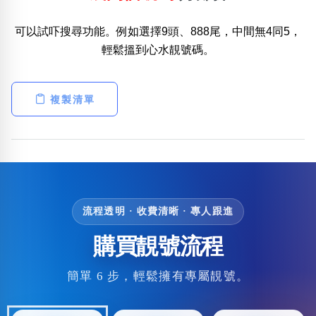
可以試吓搜尋功能。例如選擇9頭、888尾，中間無4同5，
輕鬆搵到心水靚號碼。
複製清單
流程透明 · 收費清晰 · 專人跟進
購買靚號流程
簡單 6 步，輕鬆擁有專屬靚號。