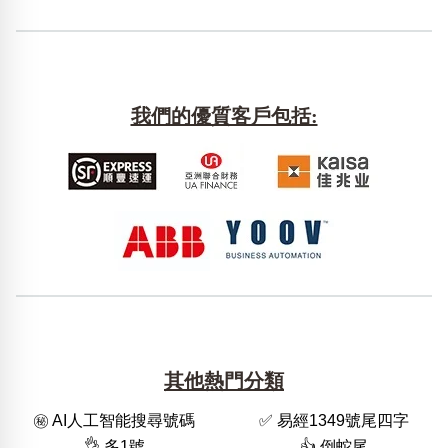
我們的優質客戶包括:
其他熱門分類
㊙️ AI人工智能搜尋號碼
✅ 易經1349號尾四字
👌 多1號
👍 倒蛇尾