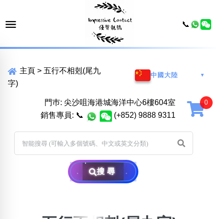
📞
主頁
>
五行不相剋(尾九
中國大陸
▼
字)
門巿: 尖沙咀海港城海洋中心6樓604室
銷售專員:
📞
(+852) 9888 9311
搜尋