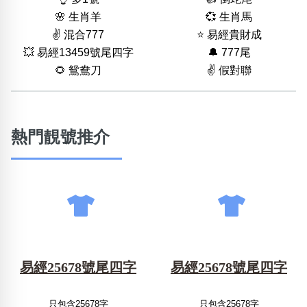
🌸 生肖羊
💞 生肖馬
✌️ 混合777
⭐️ 易經貴財成
💥 易經13459號尾四字
🔔 777尾
🌻 鴛鴦刀
✌️ 假對聯
熱門靚號推介
易經25678號尾四字
易經25678號尾四字
只包含25678字
只包含25678字