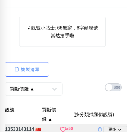
熱門分類
888尾
999尾
777尾
9字頭
6字頭
無4字
無5字
多8字
9888頭
二字號
三字號
💡靚號小貼士: 66無窮，6字頭靚號
全大數字
5萬以上
生天延
全吉星(全號)
當然搶手啦
搜尋
清除全部分類
複製清單
高級分類
i
幸運號分類
風水號分類
靚號
買斷價
(按分類找類似靚號)
幸運分類
生天延/貴財成
錢 ▲
基本分類
五行
x50
位置分類
易經六四卦象
13533143114
更多