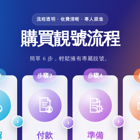
流程透明 · 收費清晰 · 專人跟進
購買靚號流程
簡單 6 步，輕鬆擁有專屬靚號。
2
步驟3
步驟4
留
付款
準備