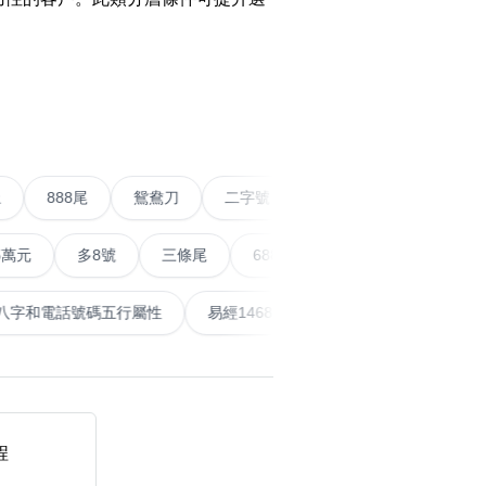
搜尋
›
清除全部分類
條尾以上
888尾
鴛鴦刀
二字號
愛情號
對
多8號
三條尾
6888頭
666尾
順蛇尾
9
搜尋
清除全部分類
泰
計算八字和電話號碼五行屬性
易經14689號
五行無相
大數字
5萬以上
生天延
程