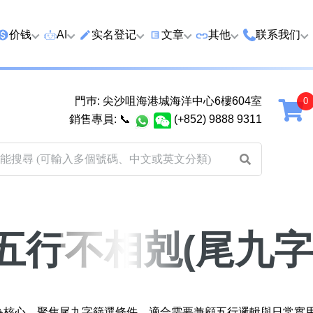
价钱
AI
实名登记
文章
‍其他
联系我们
特价号
AI搜号
实名登记(全部电訊商)
购买靓号流程
优质车牌
香港尖沙咀
門巿: 尖沙咀海港城海洋中心6樓604室
延年
2千以下
AI分析号码属性
查询儲值咭有效期
教你如何挑选靓号
优质域名
广州市南沙
銷售專員:
📞
(+852) 9888 9311
2千至5千元
AI分析出生时辰
换电话号码前必做的五件事
月费和储值咭计划
马来西亚雪
5千至1万元
AI 靓号估价系統
一机双 WhatsApp 教学
其他业務
以上
1万至2万元
計算八字和电话号码五行属
WhatsApp 无痛转移新号码
买号流程及条款
性
教学
2万至5万元
关于我们
五行不相剋(尾九字
靓号估价遊戲
微信 WeChat 无痛转移新号
超级VIP号
码教学
易经六十四卦
不加联系人发 WhatsApp 教
八
九
十
黄大仙灵签
学 2026
剋為核心，聚焦尾九字篩選條件，適合需要兼顧五行邏輯與日常實