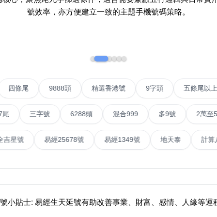
號效率，亦方便建立一致的主題手機號碼策略。
如何用易经计算电话号码
如何计算生命灵数电话号码
常见问题
教学文章
+)
IP號
四條尾
9888頭
精選香港號
9字頭
五
靓号推介
三字號
6288頭
混合999
多9號
2萬至5萬元
潮文共赏
易經全吉星號
易經25678號
易經1349號
地天
靓号短片
全部文章分类
網
6字頭
無4字
無5字
多8字
9888頭
二字號
三字號
全
靚號小貼士: 易經生天延號有助改善事業、財富、感情、人緣等運
分类(100+)