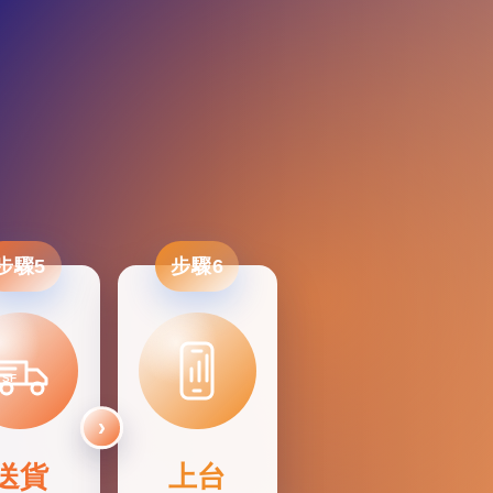
步驟5
步驟6
SF
送貨
上台