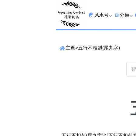
风水号
分類
全吉星
9字头
主頁
>
五行不相剋(尾九字)
最高能量生氣 天医 
6字头
生天延
三条尾
易经贵財成
四条尾
易经1349号
五条尾
易经13459号
888尾
易经2678号
999尾
精準位置搜尋
易经25678号
666尾
位置:
一
二
三
四
五
六
七
五行不相剋(尾九字)以五行不相