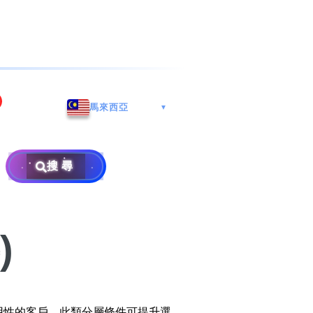
海港城
Whatsapp/微信: (852) 9888
馬來西亞
▼
区
9311
地址: 广州市南沙区南沙街
兰莪
查询热线: 2790 8888
广生路19号4楼
攜号转台儲值年咭25元起
地址: 6-3-2, Jalan Setia
搜尋
地址: 尖沙咀海港城海洋中
Prima E U13/E, Setia
攜号转台月费计划58元起
免费寄卖
心6楼604室(营业时间:星期
Alam, 40170 Shah Alam,
一至五, 上午10至下午6时,
Selangor, Malaysia
申請成為商业合作伙伴
买号流程及条款
公众假期休息)
)
×
销售条款及条件
隐私政策声明
用性的客戶。此類分層條件可提升選