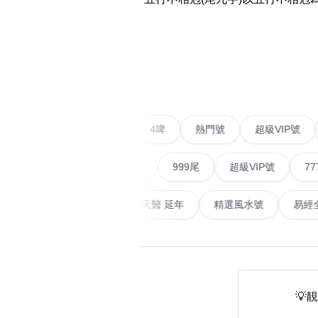
易经14689号
多8号
精选风水号
二字号
‹
自選生天延教学
三字号
风水师傅推介
鸳鸯刀
不包含數字
全部风水号分类 (200
9888头
二字號
愛情號
對聯號
4啤
熱門號
超級V
無0
無1
無2
無3
無4
無5
無6
無7
無8
無9
对联号
順蛇尾
999尾
超級VIP號
777尾
ABAB尾
天大畜
易經延天生
最高能量生氣 天醫 延年
精選風水號
夫佬尾
顺蛇尾
熱門分類
2字头固
888尾
999尾
777尾
9字頭
全吉星(全號)
💡
全部幸运号