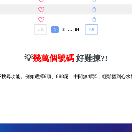
…
1
2
64
上頁
下頁
💡
幾萬個號碼
好難揀?!
吓搜尋功能。例如選擇9頭、888尾，中間無4同5，輕鬆搵到心水