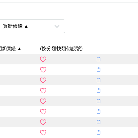
買斷價錢 ▲
(按分類找類似靚號)
風水號分類
生天延/貴財成
五行
易經六四卦象