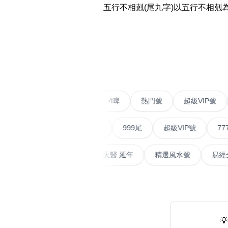
五行不相剋(尾九字)以五行不相
14689 number
featured Feng Shui
Numbers
‹
Customerized San Ti
不包含數字
Feng Shui Masters
二字號
愛情號
對聯號
4啤
熱門號
超級V
無0
無1
無2
無3
無4
無5
無6
無7
無8
無9
All Feng Shui Categ
(200+)
順蛇尾
999尾
超級VIP號
777尾
天大畜
易經延天生
最高能量生氣 天醫 延年
精選風水
熱門分類
888尾
999尾
777尾
9字頭
全吉星(全號)
