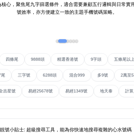
More 8
How t
剋為核心，聚焦尾九字篩選條件，適合需要兼顧五行邏輯與日常實
a Ne
號效率，亦方便建立一致的主題手機號碼策略。
Two Digits
Send 
Three Digits
Addin
Yin Yang Knife
n Jin
How t
Numbe
9888 Prefix
IP號
四條尾
9888頭
精選香港號
9字頭
How t
Couplet Numbers
ories
Numbe
三字號
6288頭
混合999
多9號
2萬至5萬元
ABAB Ending
FAQ
AABBB Ending
號
易經全吉星號
易經25678號
易經1349號
地天
Tutori
Snake Ending
Numb
2 Prefix
Reco
6字頭
無4字
無5字
多8字
9888頭
二字號
三字號
全
All Lucky Number
Trend
靚號小貼士: 超級搜尋工具，能為你快速地搜尋複雜的心水號碼