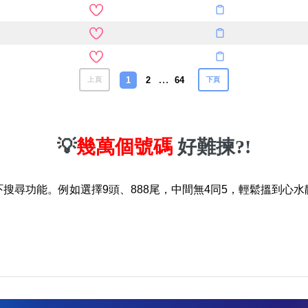
…
1
2
64
上頁
下頁
💡
幾萬個號碼
好難揀?!
吓搜尋功能。例如選擇9頭、888尾，中間無4同5，輕鬆搵到心水