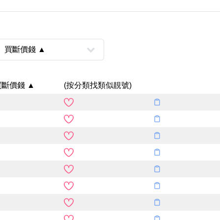
Categories(100+)
Lucky
All Ar
買斷價錢 ▲
(按分類找類似靚號)
風水號分類
生天延/貴財成
五行
易經六四卦象