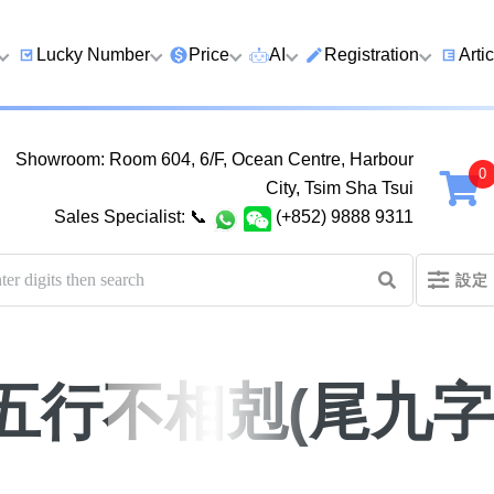
Lucky Number
Price
AI
Registration
Arti
9 Prefix
Clearance
AI Number Search
Prepaid Card Real N
Lucky
Registration
Guid
Showroom: Room 604, 6/F, Ocean Centre, Harbour
Qi
6 Prefix
Below 2K
AI Analyze Number
City, Tsim Sha Tsui
Check Prepaid Card
How t
Sales Specialist:
📞
(+852) 9888 9311
Four Ending Digits
2K–5K
AI Analyze Birth
Balance
Numb
Four Ending Digits
5K–10K
AI Valuation
Five 
設定
Chan
Five+ Ending Digits
10K–20K
Five Element Calculator
Dual
888 Ending
20K–50K
Number Valuation Game
Guid
五行不相剋(尾九字
999 Ending
Super VIP
Yijing 64 Hexagrams
How 
666 Ending
Wong Tai Sin Spiritual
to a 
Fortune Telling
八
九
十