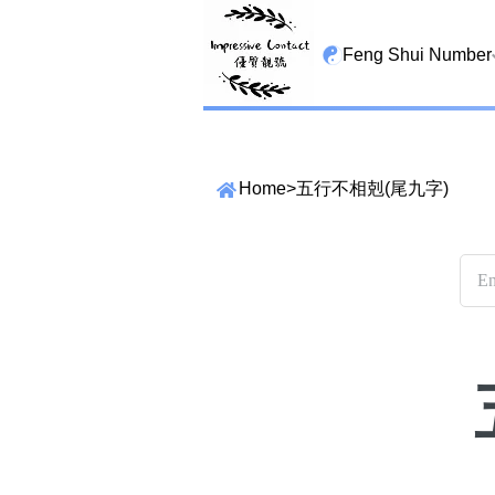
Feng Shui Number
All Lucky Star
High Energy Sheng 
Home
>
五行不相剋(尾九字)
Tian Yi Yan Nian
San Tin Jin
Gui Cai Cheng
1349 number
13459 number
精準位置搜尋
2678 number
位置:
25678 number
一
二
三
四
五
六
七