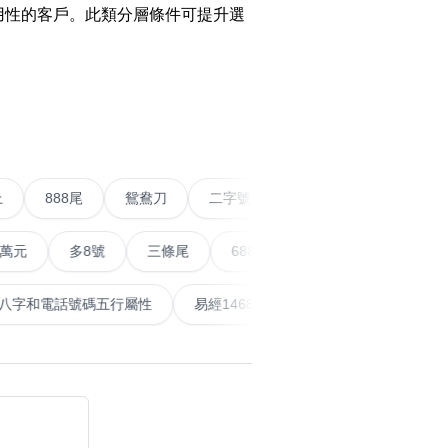
o Change WeChat to
用性的客戶。此類分層條件可提升選
w Number
WhatsApp Without
搜尋
清除全部分類
›
g Contact Guide
o Calculate Phone
r with Yijing
五條尾以上
888尾
鴛鴦刀
二字號
愛情號
對
o Calculate Phone
r Life Number
多8號
三條尾
6888頭
666尾
順蛇尾
9
搜尋
清除全部分類
泰
計算八字和電話號碼五行屬性
易經14689號
五行無
al Articles
er
mmendations
大數字
5萬以上
生天延
 Posts