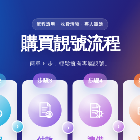
流程透明 · 收費清晰 · 專人跟進
購買靚號流程
簡單 6 步，輕鬆擁有專屬靚號。
2
步驟3
步驟4