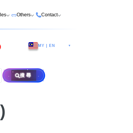
cles
Others
Contact
ame
 Number Buying
Premium Vehicle Plates
HK Tsim Sha Tsui Store
Whatsapp/Wech
e
MY | EN
▼
Premium Domains
Guangzhou Nansha
9888 9311
Address: 4th F
o Choose a Lucky
Postpaid and Prepaid
Malaysia Selangor
Hotline: 2790
Guangsheng 
er
Prepaid SIM from HK$25
Address: 6-3-2
Plans
Nansha Street
Address: Ocea
Prima E U13/E
Things to Do Before
搜尋
District, Guan
Postpaid SIM from HK$58
Other Services
Harbour City,
Alam, 40170 
ging Number
Consignment
604
Selangor, Mal
Purchase Flow & Terms
 WhatsApp Setup
Become Partner
Sales T&C
e
)
About Us
×
Terms and Conditions
to Change WhatsApp
New Number
Privacy Policy