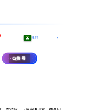
海港城
Whatsapp/微信: (852) 9888
澳門
▼
区
9311
地址: 广州市南沙区南沙街
兰莪
查询热线: 2790 8888
广生路19号4楼
攜号转台儲值年咭25元起
地址: 6-3-2, Jalan Setia
搜尋
地址: 尖沙咀海港城海洋中
Prima E U13/E, Setia
攜号转台月费计划58元起
免费寄卖
心6楼604室(营业时间:星期
Alam, 40170 Shah Alam,
一至五, 上午10至下午6时,
Selangor, Malaysia
申請成為商业合作伙伴
买号流程及条款
公众假期休息)
×
销售条款及条件
隐私政策声明
性。有時候，巨蟹座嘅朋友可能會因