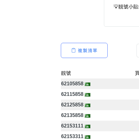
💡靚號小貼
高級分類
i
複製清單
幸運號分類
靚號
幸運分類
62105858
基本分類
62115858
位置分類
包含數字
62125858
次數分類
62135858
生日分類
62153111
62153311