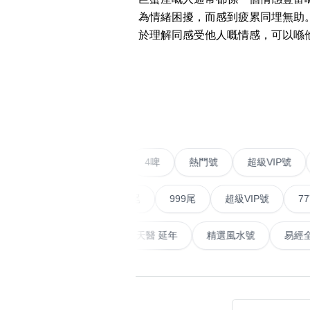
易经14689号
多8号
為情緒困擾，而感到疲累同埋無助
精选风水号
二字号
於理解同感受他人嘅情感，可以喺
自選生天延教学
三字号
风水师傅推介
鸳鸯刀
‹
不包含數字
全部风水号分类 (200
9888头
無0
無1
無2
無3
無4
無5
無6
無7
無8
無9
对联号
二字號
愛情號
對聯號
4啤
熱門號
超級V
ABAB尾
順蛇尾
999尾
超級VIP號
777尾
夫佬尾
顺蛇尾
天大畜
易經延天生
最高能量生氣 天醫 延年
精選風水
熱門分類
2字头固
888尾
999尾
777尾
9字頭
全吉星(全號)
全部幸运号