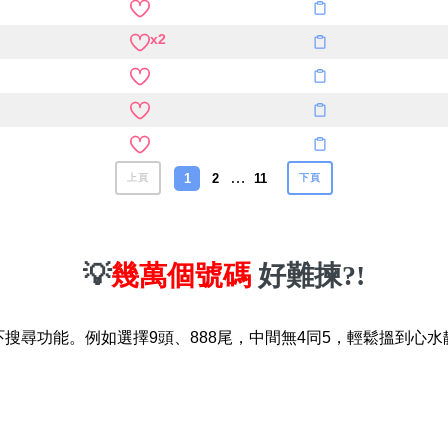
x2
…
1
2
11
上頁
下頁
💡
幾萬個號碼
好難揀?!
吓搜尋功能。例如選擇9頭、888尾，中間無4同5，輕鬆搵到心水