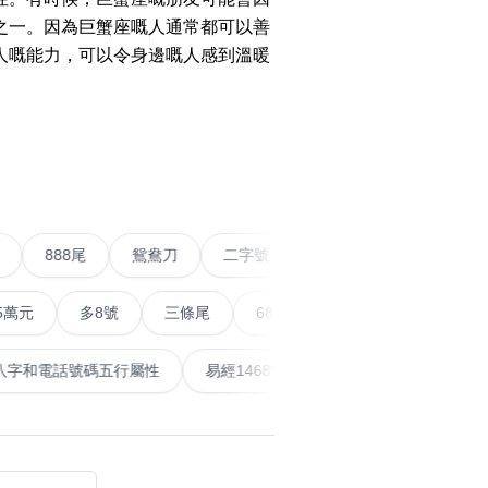
之一。因為巨蟹座嘅人通常都可以善
人嘅能力，可以令身邊嘅人感到溫暖
搜尋
清除全部分類
›
條尾以上
888尾
鴛鴦刀
二字號
愛情號
對
搜尋
清除全部分類
多8號
三條尾
6888頭
666尾
順蛇尾
9
泰
計算八字和電話號碼五行屬性
易經14689號
五行無
大數字
5萬以上
生天延