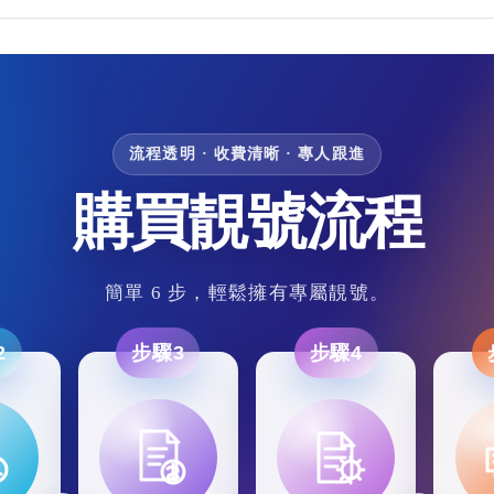
流程透明 · 收費清晰 · 專人跟進
購買靚號流程
簡單 6 步，輕鬆擁有專屬靚號。
2
步驟3
步驟4