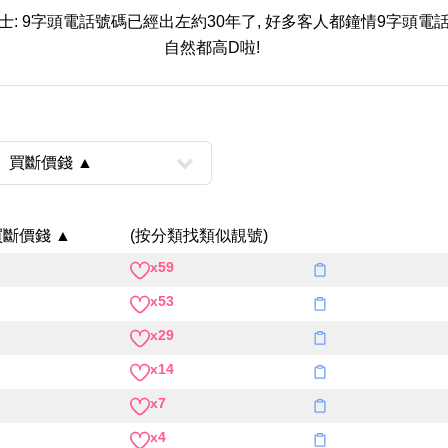
士: 9字頭電話號碼已經出左約30年了, 好多客人都鐘情9字頭電話
自然都高D啦!
風水號分類
買斷價錢 ▲
(按分類找類似靚號)
生天延/貴財成
x59
五行
x53
易經六四卦象
x29
x14
x7
x4