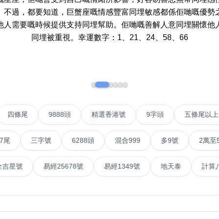
。不過，都要知道，巨蟹座嘅情感豐富同埋敏感都係佢哋嘅優勢
如何用易经计算电话号码
他人需要嘅時候提供支持同埋幫助。佢哋嘅善解人意同埋關懷他
同埋被重視。幸運數字：1、21、24、58、66
如何计算生命灵数电话号码
常见问题
教学文章
+)
靓号推介
IP號
四條尾
9888頭
精選香港號
9字頭
五
潮文共赏
三字號
6288頭
混合999
多9號
2萬至5萬元
靓号短片
全部文章分类
號
易經全吉星號
易經25678號
易經1349號
地天
網
6字頭
無4字
無5字
多8字
9888頭
二字號
三字號
全
分类(100+)