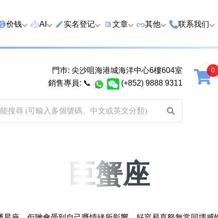
价钱
AI
实名登记
文章
‍其他
联系我们
特价号
AI搜号
实名登记(全部电訊商)
购买靓号流程
优质车牌
香港尖沙咀
門巿: 尖沙咀海港城海洋中心6樓604室
延年
2千以下
AI分析号码属性
查询儲值咭有效期
教你如何挑选靓号
优质域名
广州市南沙
銷售專員:
📞
(+852) 9888 9311
2千至5千元
AI分析出生时辰
换电话号码前必做的五件事
月费和储值咭计划
马来西亚雪
5千至1万元
AI 靓号估价系統
一机双 WhatsApp 教学
其他业務
以上
1万至2万元
計算八字和电话号码五行属
WhatsApp 无痛转移新号码
买号流程及条款
性
教学
2万至5万元
关于我们
巨蟹座
靓号估价遊戲
微信 WeChat 无痛转移新号
超级VIP号
码教学
易经六十四卦
不加联系人发 WhatsApp 教
八
黄大仙灵签
学 2026
嘅星座，佢哋會受到自己嘅情緒所影響，好容易喜怒無常同埋感