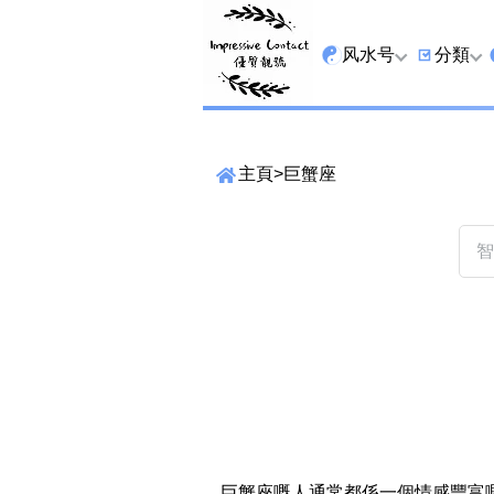
风水号
分類
全吉星
9字头
主頁
>
巨蟹座
最高能量生氣 天医 
6字头
生天延
三条尾
易经贵財成
四条尾
易经1349号
五条尾
易经13459号
888尾
易经2678号
999尾
精準位置搜尋
易经25678号
666尾
位置:
一
二
三
四
五
六
七
巨蟹座嘅人通常都係一個情感豐富