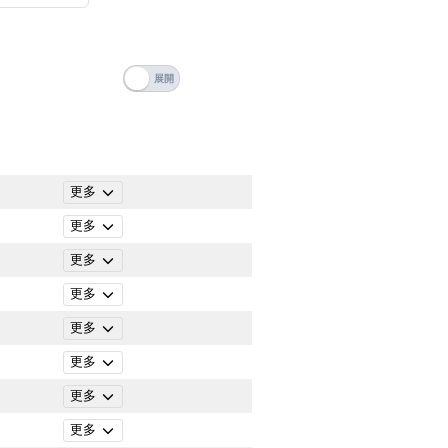
搜尋
清除全部分類
更多
更多
更多
更多
更多
更多
更多
搜尋
清除全部分類
更多