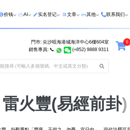
价钱
AI
实名登记
文章
‍其他
联系我们
特价号
AI搜号
实名登记(全部电訊商)
购买靓号流程
优质车牌
香港尖沙咀
門巿: 尖沙咀海港城海洋中心6樓604室
延年
2千以下
AI分析号码属性
查询儲值咭有效期
教你如何挑选靓号
优质域名
广州市南沙
銷售專員:
📞
(+852) 9888 9311
2千至5千元
AI分析出生时辰
换电话号码前必做的五件事
月费和储值咭计划
马来西亚雪
5千至1万元
AI 靓号估价系統
一机双 WhatsApp 教学
其他业務
以上
1万至2万元
計算八字和电话号码五行属
WhatsApp 无痛转移新号码
买号流程及条款
性
教学
2万至5万元
关于我们
雷火豐(易經前卦)
靓号估价遊戲
微信 WeChat 无痛转移新号
超级VIP号
码教学
易经六十四卦
不加联系人发 WhatsApp 教
八
黄大仙灵签
学 2026
雷火豐。卦辭重點「豐亨，王假之，勿憂，宜日中」。現代詮釋可