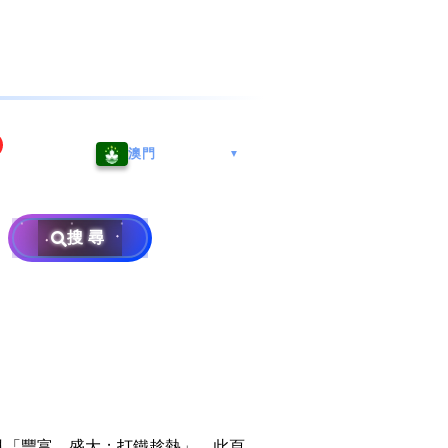
海港城
Whatsapp/微信: (852) 9888
澳門
▼
区
9311
地址: 广州市南沙区南沙街
兰莪
查询热线: 2790 8888
广生路19号4楼
攜号转台儲值年咭25元起
地址: 6-3-2, Jalan Setia
搜尋
地址: 尖沙咀海港城海洋中
Prima E U13/E, Setia
攜号转台月费计划58元起
免费寄卖
心6楼604室(营业时间:星期
Alam, 40170 Shah Alam,
一至五, 上午10至下午6时,
Selangor, Malaysia
申請成為商业合作伙伴
买号流程及条款
公众假期休息)
×
销售条款及条件
隐私政策声明
見「豐富，盛大；打鐵趁熱」。此頁