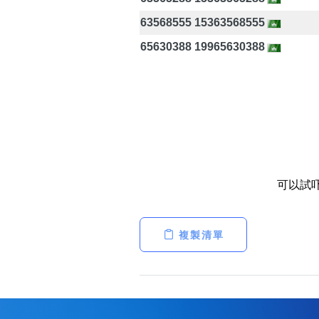
63568555 15363568555
65630388 19965630388
可以試
複製清單