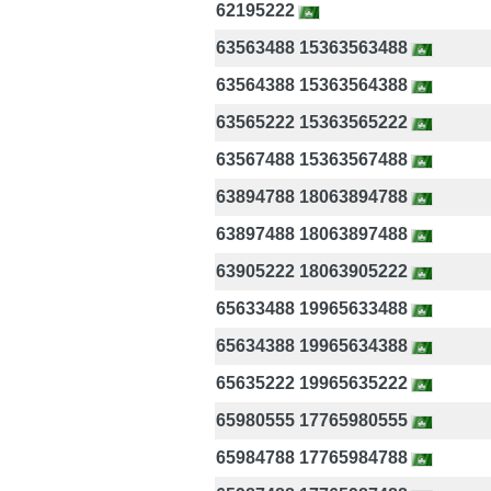
62195222
63563488 15363563488
63564388 15363564388
63565222 15363565222
63567488 15363567488
63894788 18063894788
63897488 18063897488
63905222 18063905222
65633488 19965633488
65634388 19965634388
65635222 19965635222
65980555 17765980555
65984788 17765984788