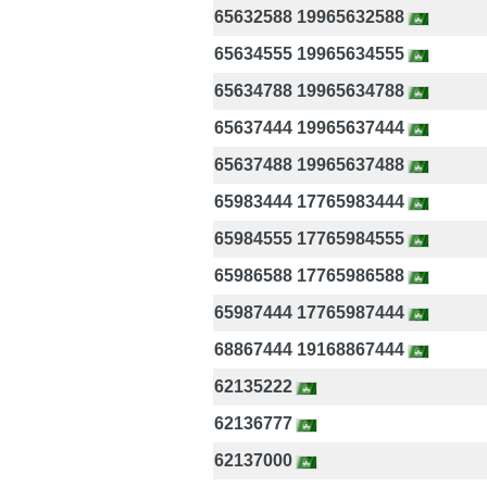
65632588 19965632588
65634555 19965634555
65634788 19965634788
65637444 19965637444
65637488 19965637488
65983444 17765983444
65984555 17765984555
65986588 17765986588
65987444 17765987444
68867444 19168867444
62135222
62136777
62137000