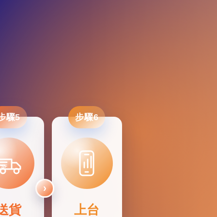
步驟5
步驟6
SF
送貨
上台