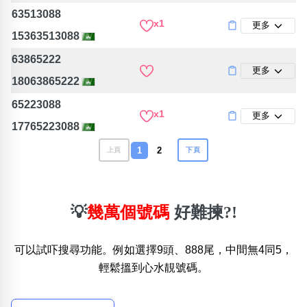
63513088
x1
更多
15363513088
63865222
更多
18063865222
65223088
x1
更多
17765223088
1
2
上頁
下頁
💡
幾萬個號碼
好難揀?!
可以試吓搜尋功能。例如選擇9頭、888尾，中間無4同5，
輕鬆搵到心水靚號碼。