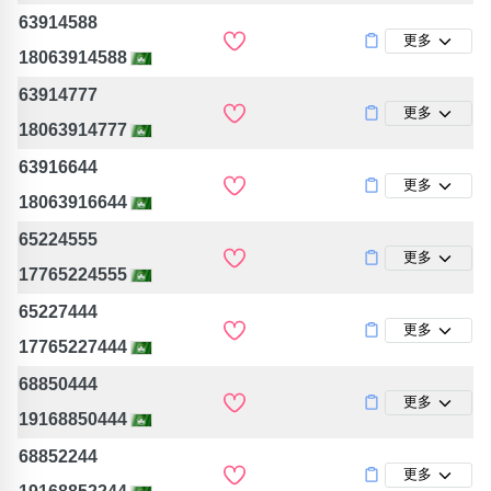
63914588
更多
18063914588
63914777
更多
18063914777
63916644
更多
18063916644
65224555
更多
17765224555
65227444
更多
17765227444
68850444
更多
19168850444
68852244
更多