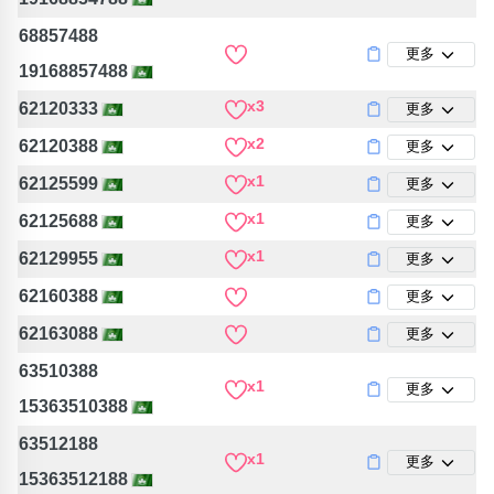
68857488
更多
19168857488
x3
62120333
更多
x2
62120388
更多
x1
62125599
更多
x1
62125688
更多
x1
62129955
更多
62160388
更多
62163088
更多
63510388
x1
更多
15363510388
63512188
x1
更多
15363512188