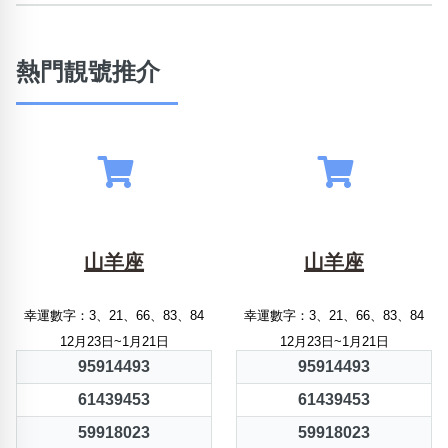
熱門靚號推介
山羊座
山羊座
幸運數字：3、21、66、83、84
幸運數字：3、21、66、83、84
12月23日~1月21日
12月23日~1月21日
95914493
95914493
61439453
61439453
59918023
59918023