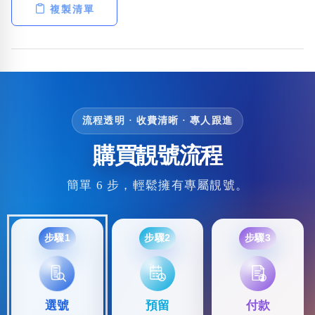
複製清單
流程透明 · 收費清晰 · 專人跟進
購買靚號流程
簡單 6 步，輕鬆擁有專屬靚號。
步驟1
步驟2
步驟3
選號
預留
付款