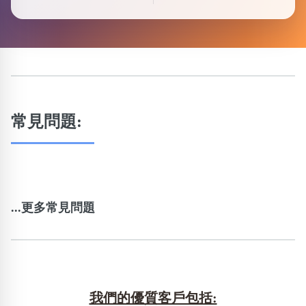
常見問題:
...更多常見問題
我們的優質客戶包括: