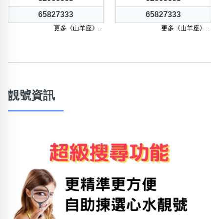
65827333
65827333
更多《山羊座》..
更多《山羊座》..
靚號資訊