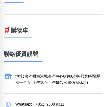
🛒
購物車
聯絡優質靚號
地址: 尖沙咀海港城海洋中心6樓604室(營業時間:星
期一至五, 上午10至下午6時, 公眾假期休息)
Whatsapp: (+852) 9888 9311