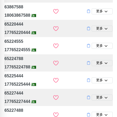
63867588
更多
18063867588
65220444
更多
17765220444
65224555
更多
17765224555
65224788
更多
17765224788
65225444
更多
17765225444
65227444
更多
17765227444
65227488
更多