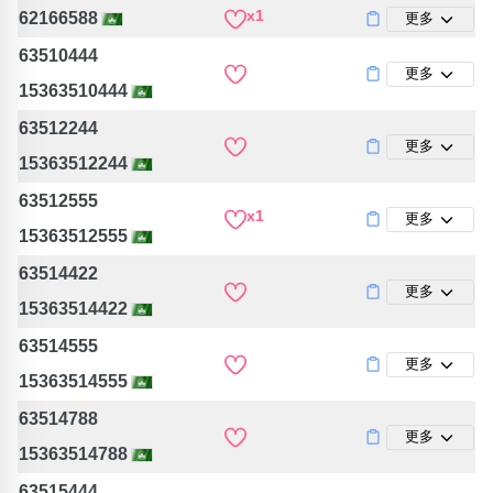
包含數字
x1
62166588
更多
次數分類
63510444
生日分類
更多
15363510444
搜尋
清除全部分類
63512244
更多
15363512244
63512555
x1
更多
15363512555
63514422
更多
15363514422
63514555
更多
15363514555
63514788
更多
15363514788
63515444