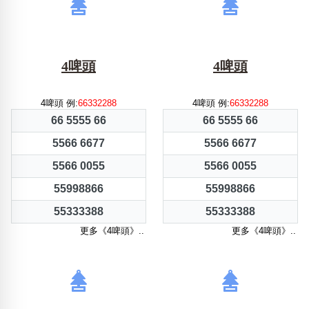
4啤頭
4啤頭
4啤頭 例:
66332288
4啤頭 例:
66332288
66 5555 66
66 5555 66
5566 6677
5566 6677
5566 0055
5566 0055
55998866
55998866
55333388
55333388
更多《4啤頭》..
更多《4啤頭》..