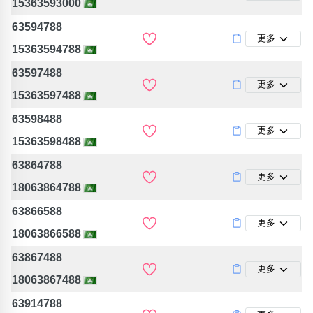
15363593000
63594788
更多
15363594788
63597488
更多
15363597488
63598488
更多
15363598488
63864788
更多
18063864788
63866588
更多
18063866588
63867488
更多
18063867488
63914788