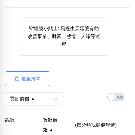
熱門分類
888尾
999尾
777尾
9字頭
6字頭
無4字
無5字
多8字
9888頭
二字號
三字號
💡靚號小貼士: 易經生天延號有助
全大數字
5萬以上
生天延
全吉星(全號)
改善事業、財富、感情、人緣等運
搜尋
程
清除全部分類
高級分類
i
複製清單
幸運號分類
風水號分類
幸運分類
生天延/貴財成
靚號
買斷價
基本分類
五行
(按分類找類似靚號)
錢 ▲
位置分類
易經六四卦象