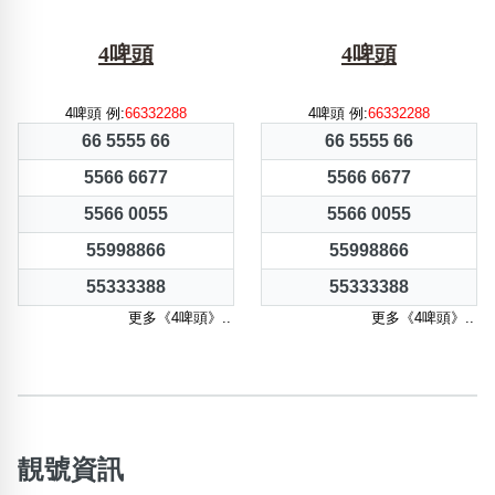
4啤頭
4啤頭
4啤頭 例:
66332288
4啤頭 例:
66332288
66 5555 66
66 5555 66
5566 6677
5566 6677
5566 0055
5566 0055
55998866
55998866
55333388
55333388
更多《4啤頭》..
更多《4啤頭》..
靚號資訊