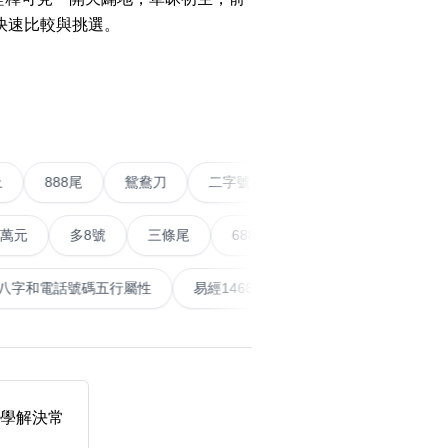
快速比較與挑選。
搜尋
›
清除全部分類
五條尾以上
888尾
鴛鴦刀
二字號
愛情號
對
多8號
三條尾
6888頭
666尾
順蛇尾
9
搜尋
清除全部分類
泰
計算八字和電話號碼五行屬性
易經14689號
五行無
大數字
5萬以上
生天延
教學解決常