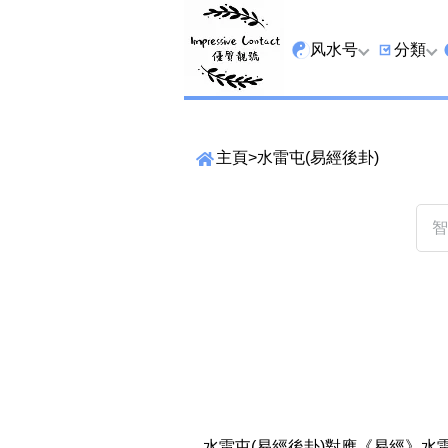
风水号
分類
全吉星
9字头
主頁
>
水雷屯(易經後卦)
最高能量生氣 天医 
6字头
生天延
三条尾
易经贵財成
四条尾
易经1349号
五条尾
易经13459号
888尾
易经2678号
999尾
精準位置搜尋
易经25678号
666尾
位置:
一
二
三
四
五
六
七
水雷屯(易經後卦)對應《易經》