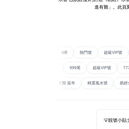
易经14689号
多8号
進有難」。此頁
精选风水号
二字号
‹
自選生天延教学
三字号
风水师傅推介
鸳鸯刀
不包含數字
全部风水号分类 (200
9888头
二字號
愛情號
對聯號
4啤
熱門號
超級V
無0
無1
無2
無3
無4
無5
無6
無7
無8
無9
对联号
順蛇尾
999尾
超級VIP號
777尾
ABAB尾
天大畜
易經延天生
最高能量生氣 天醫 延年
精選風水
夫佬尾
顺蛇尾
熱門分類
2字头固
888尾
999尾
777尾
9字頭
全吉星(全號)
💡靚號小
全部幸运号