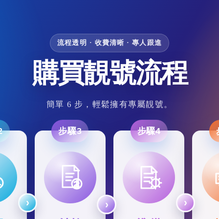
流程透明 · 收費清晰 · 專人跟進
購買靚號流程
簡單 6 步，輕鬆擁有專屬靚號。
2
步驟3
步驟4