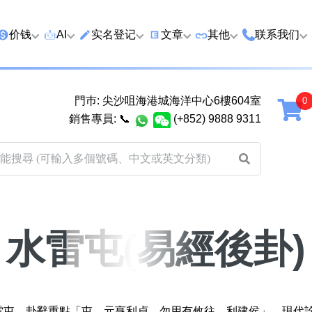
价钱
AI
实名登记
文章
‍其他
联系我们
特价号
AI搜号
实名登记(全部电訊商)
购买靓号流程
优质车牌
香港尖沙咀
門巿: 尖沙咀海港城海洋中心6樓604室
延年
2千以下
AI分析号码属性
查询儲值咭有效期
教你如何挑选靓号
优质域名
广州市南沙
銷售專員:
📞
(+852) 9888 9311
2千至5千元
AI分析出生时辰
换电话号码前必做的五件事
月费和储值咭计划
马来西亚雪
5千至1万元
AI 靓号估价系統
一机双 WhatsApp 教学
其他业務
以上
1万至2万元
計算八字和电话号码五行属
WhatsApp 无痛转移新号码
买号流程及条款
性
教学
2万至5万元
关于我们
水雷屯(易經後卦)
靓号估价遊戲
微信 WeChat 无痛转移新号
超级VIP号
码教学
易经六十四卦
不加联系人发 WhatsApp 教
八
黄大仙灵签
学 2026
水雷屯。卦辭重點「屯，元亨利貞，勿用有攸往，利建侯」。現代