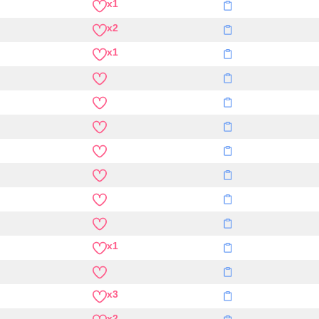
x1
x2
x1
x1
x3
x2