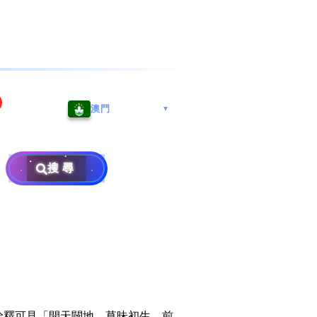
海港城
Whatsapp/微信: (852) 9888
澳門
▼
区
9311
地址: 广州市南沙区南沙街
兰莪
查询热线: 2790 8888
广生路19号4楼
攜号转台儲值年咭25元起
地址: 6-3-2, Jalan Setia
搜尋
地址: 尖沙咀海港城海洋中
Prima E U13/E, Setia
攜号转台月费计划58元起
免费寄卖
心6楼604室(营业时间:星期
Alam, 40170 Shah Alam,
一至五, 上午10至下午6时,
Selangor, Malaysia
申請成為商业合作伙伴
买号流程及条款
公众假期休息)
×
销售条款及条件
隐私政策声明
詮釋可見「開天闢地，草昧初生，前