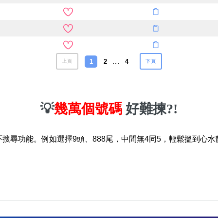
…
1
2
4
上頁
下頁
💡
幾萬個號碼
好難揀?!
吓搜尋功能。例如選擇9頭、888尾，中間無4同5，輕鬆搵到心水