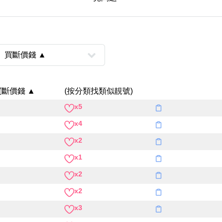
買斷價錢 ▲
(按分類找類似靚號)
x5
風水號分類
x4
生天延/貴財成
五行
x2
易經六四卦象
x1
x2
x2
x3