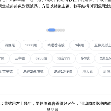
聚焦後卦卦象對應號碼，方便以卦象主題、數字結構與實際用途
如何用易经计算电话号码
如何计算生命灵数电话号码
常见问题
教学文章
+)
IP號
四條尾
9888頭
精選香港號
9字頭
靓号推介
三字號
6288頭
混合999
多9號
2萬至5萬元
潮文共赏
號
易經全吉星號
易經25678號
易經1349號
地天
靓号短片
全部文章分类
網
6字頭
無4字
無5字
多8字
9888頭
二字號
三字號
全
貼士: 舊號用左十幾年，要轉號都會覺得好迷茫，可以睇睇我地的
分类(100+)
見問題