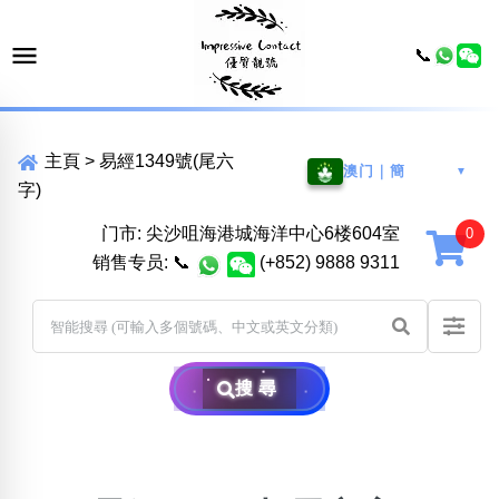
📞
主頁
>
易經1349號(尾六
澳门｜簡
▼
字)
门市: 尖沙咀海港城海洋中心6楼604室
销售专员:
📞
(+852) 9888 9311
搜尋