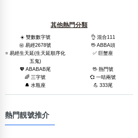
其他熱門分類
☀️ 雙數數字號
👌 混合111
㊙️ 易經2678號
🖖 ABBA頭
⭐️ 易經生天延(生天延順序化
✅ 巨蟹座
五鬼)
💖 ABABAB尾
🖖 熱門號
🌈 三字號
💞 一咭兩號
🔔 水瓶座
💪 333尾
熱門靚號推介