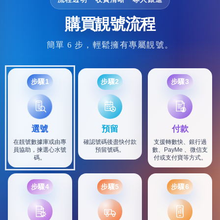
購買靚號流程
簡單 6 步，輕鬆擁有專屬靚號。
步驟1
步驟2
步驟3
選號
預留
付款
在靚號數據庫或由專
確認號碼後盡快付款
支援轉數快、銀行過
員協助，揀選心水號
預留號碼。
數、PayMe 、微信支
碼。
付或支付寶等方式。
步驟4
步驟5
步驟6
SF