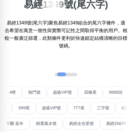
易經1349號(尾六字)
搜尋選項
×
精準位置搜尋
易經1349號(尾六字)聚焦易經1349組合的尾六字條件，適
位置:
一
二
三
四
五
六
七
八
合希望在寓意一致性與實際可記性之間取得平衡的用戶。相
較一般廣泛篩選，此類條件更利於快速鎖定結構清晰的目標
號碼。
搜尋
清除全部分類
‹
›
不包含數字
無0
無1
無2
無3
無4
無5
無6
無7
無8
無9
聯號
4啤
熱門號
超級VIP號
四條尾
9888
999尾
超級VIP號
777尾
三字號
6288頭
搜尋
清除全部分類
高能量生氣 天醫 延年
精選風水號
易經全吉星號
易經2