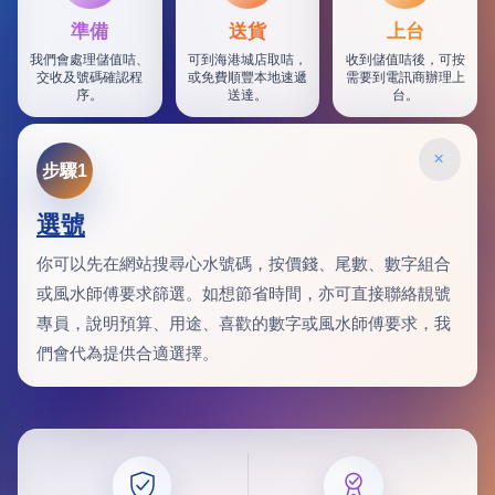
準備
送貨
上台
我們會處理儲值咭、
可到海港城店取咭，
收到儲值咭後，可按
交收及號碼確認程
或免費順豐本地速遞
需要到電訊商辦理上
序。
送達。
台。
×
步驟1
選號
你可以先在網站搜尋心水號碼，按價錢、尾數、數字組合
或風水師傅要求篩選。如想節省時間，亦可直接聯絡靚號
專員，說明預算、用途、喜歡的數字或風水師傅要求，我
們會代為提供合適選擇。