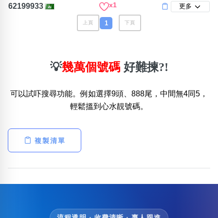
x1
62199933
更多
1
上頁
下頁
💡
幾萬個號碼
好難揀?!
可以試吓搜尋功能。例如選擇9頭、888尾，中間無4同5，
輕鬆搵到心水靚號碼。
複製清單
流程透明 · 收費清晰 · 專人跟進