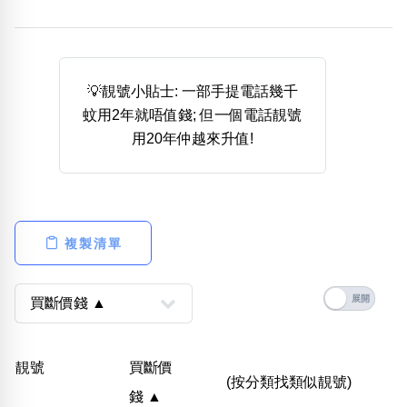
熱門分類
888尾
999尾
777尾
9字頭
6字頭
無4字
無5字
多8字
9888頭
二字號
三字號
💡靚號小貼士: 一部手提電話幾千
全大數字
5萬以上
生天延
全吉星(全號)
蚊用2年就唔值錢; 但一個電話靚號
搜尋
用20年仲越來升值!
清除全部分類
高級分類
i
複製清單
幸運號分類
風水號分類
幸運分類
生天延/貴財成
靚號
買斷價
基本分類
五行
(按分類找類似靚號)
錢 ▲
位置分類
易經六四卦象