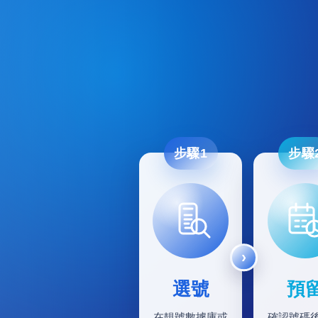
步驟1
步驟
選號
預
在靚號數據庫或
確認號碼