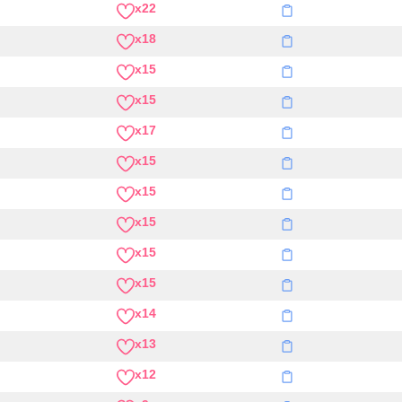
x22
x18
x15
x15
x17
x15
x15
x15
x15
x15
x14
x13
x12