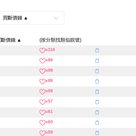
買斷價錢 ▲
(按分類找類似靚號)
x116
x86
風水號分類
x98
生天延/貴財成
x88
五行
x59
易經六四卦象
x57
x61
x60
x59