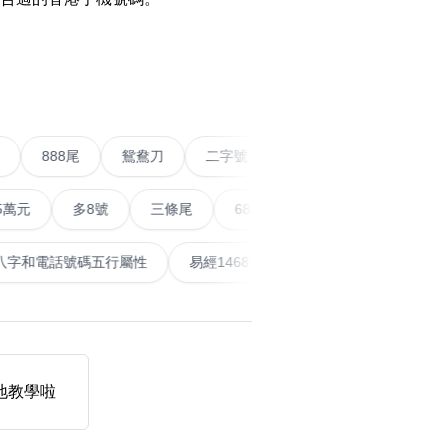
›
搜尋
清除全部分類
五條尾以上
888尾
鴛鴦刀
二字號
愛情號
對
多8號
三條尾
6888頭
666尾
順蛇尾
9
泰
計算八字和電話號碼五行屬性
易經14689號
五行無
搜尋
清除全部分類
我地教學啦
大數字
5萬以上
生天延