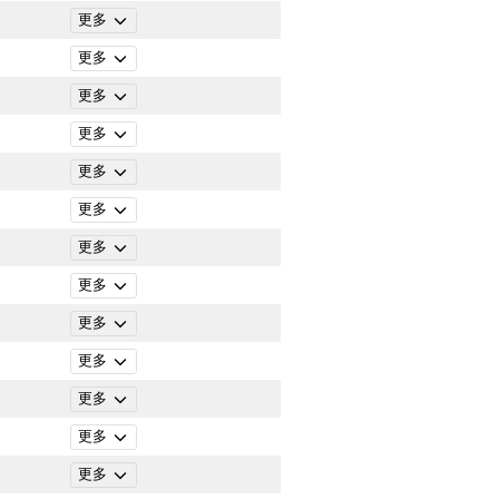
更多
更多
更多
更多
更多
更多
更多
更多
更多
更多
更多
更多
更多