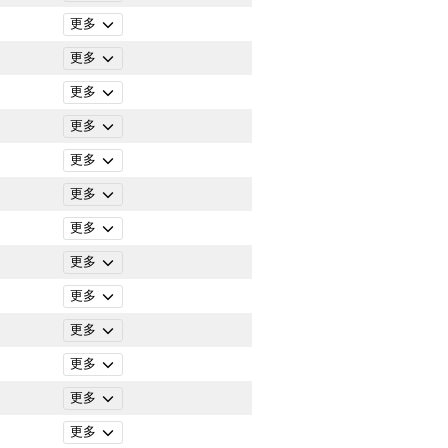
更多
更多
更多
更多
更多
更多
更多
更多
更多
更多
更多
更多
更多