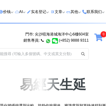
价钱
AI
实名登记
文章
‍其他
联系我们
特价号
AI搜号
实名登记(全部电訊商)
购买靓号流程
优质车牌
香港尖沙咀
門巿: 尖沙咀海港城海洋中心6樓604室
延年
2千以下
AI分析号码属性
查询儲值咭有效期
教你如何挑选靓号
优质域名
广州市南沙
銷售專員:
📞
(+852) 9888 9311
2千至5千元
AI分析出生时辰
换电话号码前必做的五件事
月费和储值咭计划
马来西亚雪
5千至1万元
AI 靓号估价系統
一机双 WhatsApp 教学
其他业務
以上
1万至2万元
計算八字和电话号码五行属
WhatsApp 无痛转移新号码
买号流程及条款
性
教学
2万至5万元
关于我们
易經天生延
靓号估价遊戲
微信 WeChat 无痛转移新号
超级VIP号
码教学
易经六十四卦
不加联系人发 WhatsApp 教
八
黄大仙灵签
学 2026
題化號碼篩選與比較，協助你按用途、辨識度與預算快速找到更