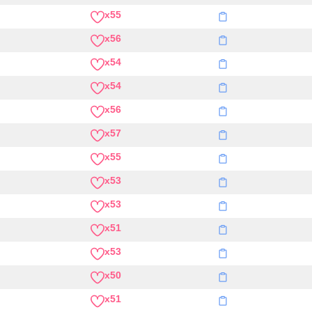
x55
x56
x54
x54
x56
x57
x55
x53
x53
x51
x53
x50
x51