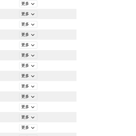
更多
更多
更多
更多
更多
更多
更多
更多
更多
更多
更多
更多
更多