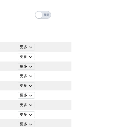
搜尋
清除全部分類
更多
更多
更多
更多
更多
更多
更多
更多
搜尋
清除全部分類
更多