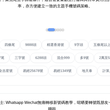
率，亦方便建立一致的主題手機號碼策略。
如何用易经计算电话号码
如何计算生命灵数电话号码
常见问题
教学文章
+)
IP號
四條尾
9888頭
精選香港號
9字頭
靓号推介
三字號
6288頭
混合999
多9號
2萬至5萬元
潮文共赏
號
易經全吉星號
易經25678號
易經1349號
地天
靓号短片
全部文章分类
網
6字頭
無4字
無5字
多8字
9888頭
二字號
三字號
全
士: Whatsapp Wechat無痛轉移新號碼教學，啱晒要轉號既朋
分类(100+)
睇啦