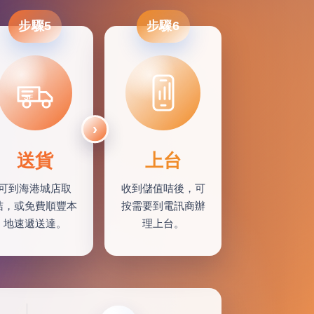
步驟5
步驟6
SF
送貨
上台
可到海港城店取
收到儲值咭後，可
咭，或免費順豐本
按需要到電訊商辦
地速遞送達。
理上台。