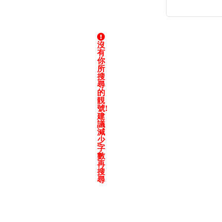
沒
有
高級分類
i
你
所
搜
尋
的
靚
號!
幸運號分類
建
議
幸運分類
減
基本分類
少
字
位置分類
數
包含數字
再
搜
次數分類
尋
生日分類