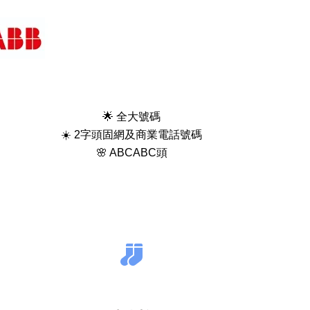
🌟 全大號碼
☀️ 2字頭固網及商業電話號碼
🌸 ABCABC頭