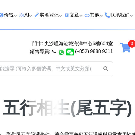
价钱
AI
实名登记
文章
‍其他
联系我们
特价号
AI搜号
实名登记(全部电訊商)
购买靓号流程
优质车牌
香港尖沙咀
門巿: 尖沙咀海港城海洋中心6樓604室
延年
2千以下
AI分析号码属性
查询儲值咭有效期
教你如何挑选靓号
优质域名
广州市南沙
銷售專員:
📞
(+852) 9888 9311
2千至5千元
AI分析出生时辰
换电话号码前必做的五件事
月费和储值咭计划
马来西亚雪
5千至1万元
AI 靓号估价系統
一机双 WhatsApp 教学
其他业務
以上
1万至2万元
計算八字和电话号码五行属
WhatsApp 无痛转移新号码
买号流程及条款
性
教学
2万至5万元
关于我们
五行相生(尾五字)
靓号估价遊戲
微信 WeChat 无痛转移新号
超级VIP号
码教学
易经六十四卦
不加联系人发 WhatsApp 教
八
黄大仙灵签
学 2026
核心，聚焦尾五字篩選條件，適合需要兼顧五行邏輯與日常實用性