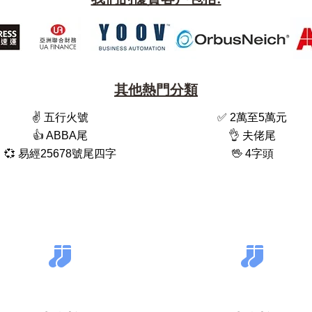
其他熱門分類
✌️ 五行火號
✅ 2萬至5萬元
👍 ABBA尾
👌 夫佬尾
💞 易經25678號尾四字
🖖 4字頭