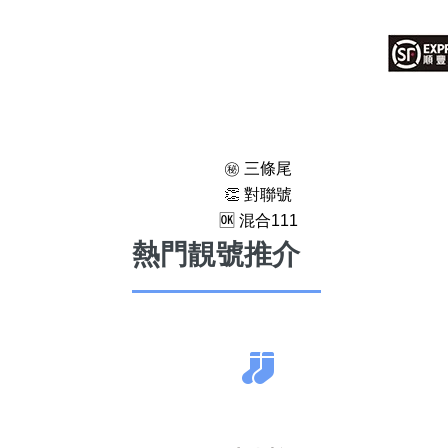
㊙️ 三條尾
👏 對聯號
🆗️ 混合111
熱門靚號推介