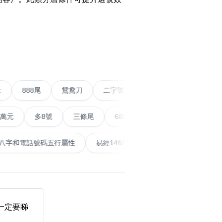
搜尋
›
清除全部分類
五條尾以上
888尾
鴛鴦刀
二字號
愛情號
對
多8號
三條尾
6888頭
666尾
順蛇尾
9
搜尋
清除全部分類
泰
計算八字和電話號碼五行屬性
易經14689號
五行無
大數字
5萬以上
生天延
友一定要睇