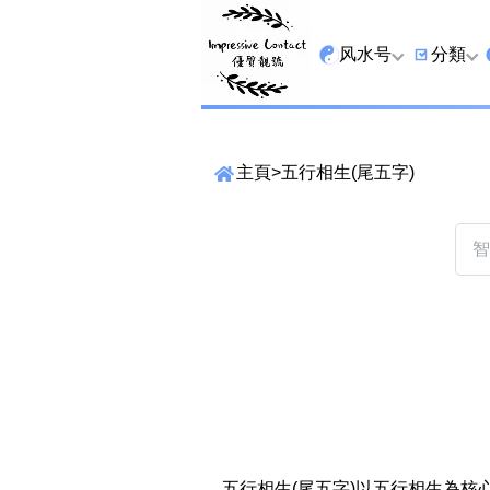
风水号
分類
全吉星
9字头
主頁
>
五行相生(尾五字)
最高能量生氣 天医 
6字头
生天延
三条尾
易经贵財成
四条尾
易经1349号
五条尾
易经13459号
888尾
易经2678号
999尾
精準位置搜尋
易经25678号
666尾
位置:
一
二
三
四
五
六
七
五行相生(尾五字)以五行相生為