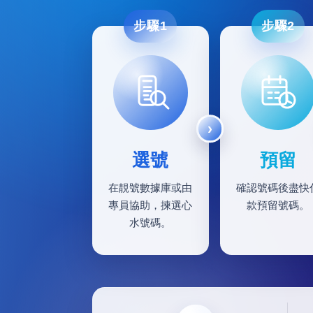
步驟1
步驟2
選號
預留
在靚號數據庫或由
確認號碼後盡快
專員協助，揀選心
款預留號碼。
水號碼。