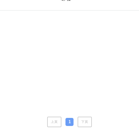
風水號分類
生天延/貴財成
五行
易經六四卦象
1
上頁
下頁