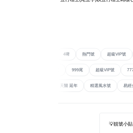
易经14689号
多8号
精选风水号
二字号
‹
自選生天延教学
三字号
风水师傅推介
鸳鸯刀
不包含數字
全部风水号分类 (200
9888头
二字號
愛情號
對聯號
4啤
熱門號
超級V
無0
無1
無2
無3
無4
無5
無6
無7
無8
無9
对联号
順蛇尾
999尾
超級VIP號
777尾
ABAB尾
天大畜
易經延天生
最高能量生氣 天醫 延年
精選風水
夫佬尾
顺蛇尾
熱門分類
2字头固
888尾
999尾
777尾
9字頭
全吉星(全號)
💡靚號小貼
全部幸运号