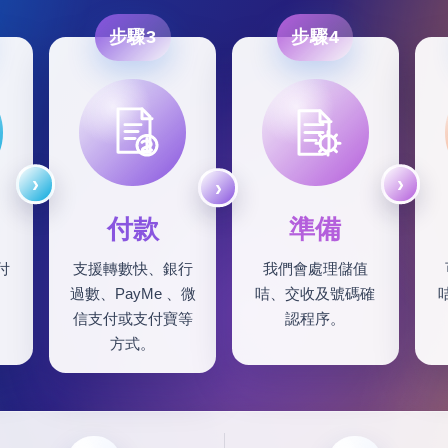
步驟3
步驟4
付款
準備
付
支援轉數快、銀行
我們會處理儲值
過數、PayMe 、微
咭、交收及號碼確
信支付或支付寶等
認程序。
方式。