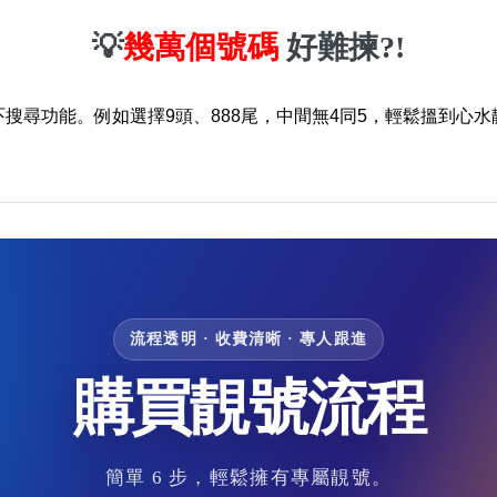
💡
幾萬個號碼
好難揀?!
吓搜尋功能。例如選擇9頭、888尾，中間無4同5，輕鬆搵到心水
流程透明 · 收費清晰 · 專人跟進
購買靚號流程
簡單 6 步，輕鬆擁有專屬靚號。