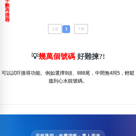
字
包含數字
數
再
次數分類
搜
生日分類
尋
搜尋
1
上頁
下頁
清除全部分類
💡
幾萬個號碼
好難揀?!
可以試吓搜尋功能。例如選擇9頭、888尾，中間無4同5，輕鬆
搵到心水靚號碼。
流程透明 · 收費清晰 · 專人跟進