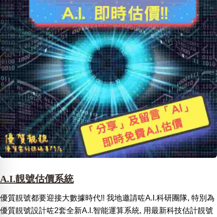
A.I.靚號估價系統
優質靚號都要迎接大數據時代!! 我地邀請咗A.I.科研團隊, 特別為
優質靚號設計咗2套全新A.I.智能運算系統, 用最新科技估計靚號