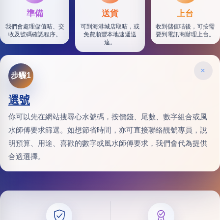
準備
送貨
上台
我們會處理儲值咭、交
可到海港城店取咭，或
收到儲值咭後，可按需
收及號碼確認程序。
免費順豐本地速遞送
要到電訊商辦理上台。
達。
×
步驟1
選號
你可以先在網站搜尋心水號碼，按價錢、尾數、數字組合或風
水師傅要求篩選。如想節省時間，亦可直接聯絡靚號專員，說
明預算、用途、喜歡的數字或風水師傅要求，我們會代為提供
合適選擇。