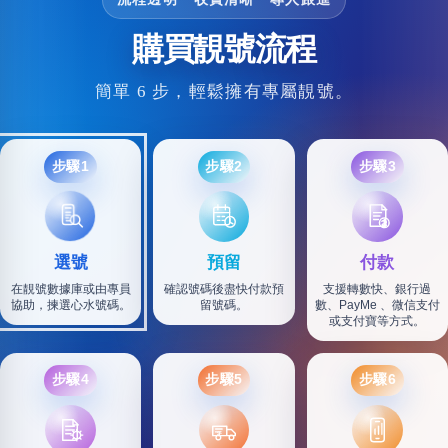
購買靚號流程
簡單 6 步，輕鬆擁有專屬靚號。
步驟1
步驟2
步驟3
選號
預留
付款
在靚號數據庫或由專員
確認號碼後盡快付款預
支援轉數快、銀行過
協助，揀選心水號碼。
留號碼。
數、PayMe 、微信支付
或支付寶等方式。
步驟4
步驟5
步驟6
SF