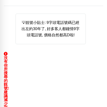
熱門分類
888尾
999尾
777尾
9字頭
6字頭
無4字
無5字
多8字
9888頭
二字號
三字號
💡靚號小貼士: 9字頭電話號碼已經
全大數字
5萬以上
生天延
全吉星(全號)
出左約30年了, 好多客人都鐘情9字
搜尋
頭電話號, 價格自然都高D啦!
清除全部分類
沒
高級分類
i
有
你
所
搜
尋
的
靚
幸運號分類
風水號分類
號!
建
幸運分類
生天延/貴財成
議
基本分類
五行
減
少
位置分類
易經六四卦象