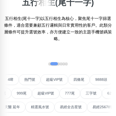
五行相生(尾十一字)
×
精準位置搜尋
五行相生(尾十一字)以五行相生為核心，聚焦尾十一字篩選
位置:
條件，適合需要兼顧五行邏輯與日常實用性的客戶。此類分
一
二
三
四
五
六
七
八
層條件可提升選號效率，亦方便建立一致的主題手機號碼策
略。
搜尋
清除全部分類
‹
›
不包含數字
聯號
4啤
熱門號
超級VIP號
四條尾
9888頭
無0
無1
無2
無3
無4
無5
無6
無7
無8
無9
999尾
超級VIP號
777尾
三字號
6288頭
搜尋
清除全部分類
高能量生氣 天醫 延年
精選風水號
易經全吉星號
易經25