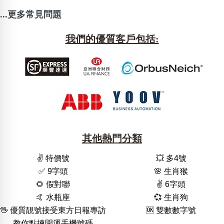
...更多常見問題
我們的優質客戶包括:
其他熱門分類
✌️ 特價號
💥 多4號
✅ 9字頭
🌸 生肖猴
🌻 假對聯
✌️ 6字頭
🤙 水瓶座
💞 生肖狗
🖖 優質靚號接受東方日報專訪
🆗️ 雙數數字號
教你點揀開運手機號碼