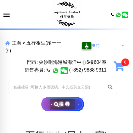
📞
主頁
>
五行相生(尾十一
澳門
▼
字)
門巿: 尖沙咀海港城海洋中心6樓604室
銷售專員:
📞
(+852) 9888 9311
搜尋