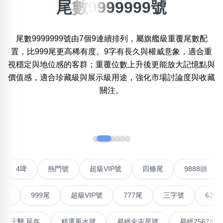
尾數9999999號
搜尋選項
×
精準位置搜尋
尾數9999999號由7個9連續排列，屬旗艦級重覆尾數配
位置:
一
二
三
四
五
六
七
八
置，比999尾更高稀有度。9字有長久與權威意象，適合重
視穩定與地位感的客群；重覆位數上升後更能放大記憶點與
價值感，適合珍藏級與展示級用途，強化市場討論度與收藏
關注。
搜尋
清除全部分類
‹
›
不包含數字
無0
無1
無2
無3
無4
無5
無6
無7
無8
無9
聯號
4啤
熱門號
超級VIP號
四條尾
9888
搜尋
999尾
超級VIP號
777尾
三字號
6288頭
清除全部分類
高能量生氣 天醫 延年
精選風水號
易經全吉星號
易經2