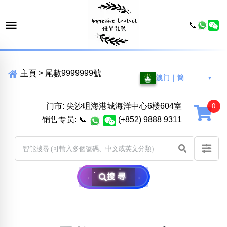
📞
主頁
>
尾數9999999號
澳门｜簡
▼
门市: 尖沙咀海港城海洋中心6楼604室
销售专员:
📞
(+852) 9888 9311
搜尋