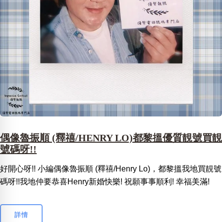
偶像魯振順 (釋禧/HENRY LO)都黎搵優質靚號買靚
號碼呀!!
好開心呀!! 小編偶像魯振順 (釋禧/Henry Lo)，都黎搵我地買靚號
碼呀!!我地仲要恭喜Henry新婚快樂! 祝願事事順利! 幸福美滿!
詳情