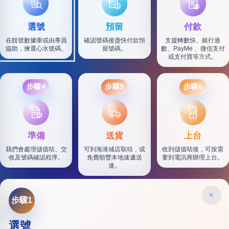
選號
預留
付款
在靚號數據庫或由專員
確認號碼後盡快付款預
支援轉數快、銀行過
協助，揀選心水號碼。
留號碼。
數、PayMe 、微信支付
或支付寶等方式。
步驟4
步驟5
步驟6
SF
準備
送貨
上台
我們會處理儲值咭、交
可到海港城店取咭，或
收到儲值咭後，可按需
收及號碼確認程序。
免費順豐本地速遞送
要到電訊商辦理上台。
達。
×
步驟1
選號