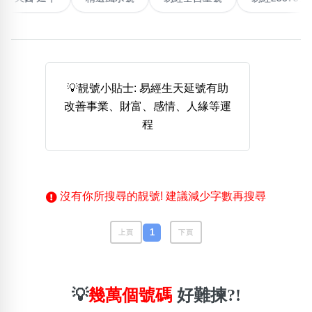
熱門分類
888尾
999尾
777尾
9字頭
6字頭
無4字
無5字
多8字
9888頭
二字號
三字號
全大數字
5萬以上
生天延
全吉星(全號)
💡靚號小貼士: 易經生天延號有助
搜尋
改善事業、財富、感情、人緣等運
清除全部分類
程
高級分類
i
沒有你所搜尋的靚號! 建議減少字數再搜尋
1
上頁
下頁
幸運號分類
風水號分類
幸運分類
生天延/貴財成
基本分類
五行
💡
幾萬個號碼
好難揀?!
位置分類
易經六四卦象