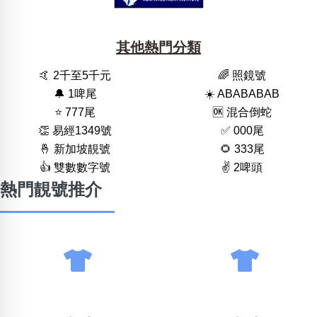
其他熱門分類
🤙 2千至5千元
🌈 照鏡號
🔔 1啤尾
☀️ ABABABAB
⭐️ 777尾
🆗️ 混合倒蛇
👏 易經1349號
✅ 000尾
🤞 新加坡靚號
🌻 333尾
👍 雙數數字號
✌️ 2啤頭
熱門靚號推介