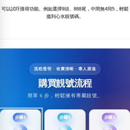
包含數字
可以試吓搜尋功能。例如選擇9頭、888尾，中間無4同5，輕鬆
次數分類
搵到心水靚號碼。
生日分類
搜尋
清除全部分類
流程透明 · 收費清晰 · 專人跟進
購買靚號流程
簡單 6 步，輕鬆擁有專屬靚號。
步驟1
步驟2
步驟3