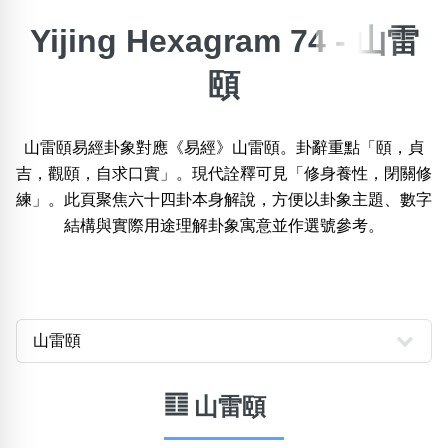
Yijing Hexagram 74 - 山雷
搜尋選項
×
精準位置搜尋
頤
位置:
一
二
三
四
五
六
七
八
山雷頤易經卦象對應《易經》山雷頤。卦辭重點「頤，貞
吉，觀頤，自求口實」。現代詮釋可見「修身養性，閉關修
練」。此頁聚焦六十四卦本身解說，方便以卦象主題、數字
搜尋
清除全部分類
結構與實際用途理解卦象寓意並作選號參考。
不包含數字
無0
無1
無2
無3
無4
無5
無6
無7
無8
無9
䷚ 山雷頤
搜尋
清除全部分類