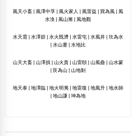
風天小畜
|
風澤中孚
|
風火家人
|
風雷益
|
巽為風
|
風
水渙
|
風山漸
|
風地觀
水天需
|
水澤節
|
水火既濟
|
水雷屯
|
水風井
|
坎為水
|
水山蹇
|
水地比
山天大畜
|
山澤損
|
山火賁
|
山雷頤
|
山風蠱
|
山水蒙
|
艮為山
|
山地剝
地天泰
|
地澤臨
|
地火明夷
|
地雷復
|
地風升
|
地水師
|
地山謙
|
坤為地