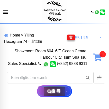
📞
Home
>
Yijing
HK | EN
▼
Hexagram 74 - 山雷頤
Showroom: Room 604, 6/F, Ocean Centre,
Harbour City, Tsim Sha Tsui
Sales Specialist:
📞
(+852) 9888 9311
搜尋