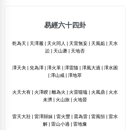
易經六十四卦
乾為天
|
天澤履
|
天火同人
|
天雷無妄
|
天風姤
|
天水
訟
|
天山遯
|
天地否
澤天夬
|
兌為澤
|
澤火革
|
澤雷隨
|
澤風大過
|
澤水困
|
澤山咸
|
澤地萃
火天大有
|
火澤睽
|
離為火
|
火雷噬嗑
|
火風鼎
|
火水
未濟
|
火山旅
|
火地晉
雷天大壯
|
雷澤歸妹
|
雷火豐
|
震為雷
|
雷風恒
|
雷水
解
|
雷山小過
|
雷地豫