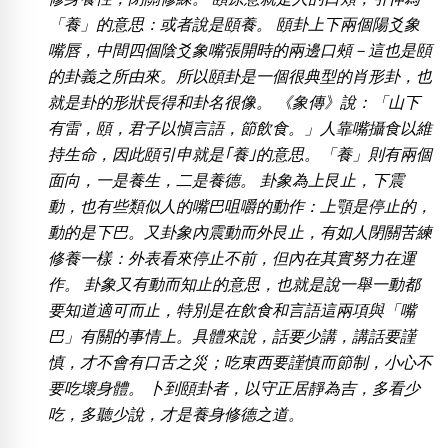
位置分類
易經六四卦象
「養」的意思：或者說是頤養。 頤卦上下兩個陽爻象
包含數字
嘴唇，中間四個陰爻象嘴張開時的兩邊口頰－這也是頤
次數分類
的卦義之所由來。所以頤卦是一個很典型的肖形卦，也
生日分類
就是卦的形狀長得和卦名很像。 《象傳》說：「山下
搜尋
有雷，頤，君子以愼言語，節飲食。」人靠嘴攝食以維
清除全部分類
持生命，因此頤引申就是｢養｣的意思。「養」則有兩個
面向，一是養生，二是養德。 卦象為上艮止，下震
動，也有些類似人的嘴巴咀嚼的動作：上顎是停止的，
動的是下巴。又卦象內震動而外艮止，有如人閉關苦練
修養一樣：外表看來停止不前，但內在其實努力在運
作。 卦象又有動而知止的意思，也就是說一舉一動都
要知道適可而止，特別是在飲食和言語這兩項與「嘴
巴」有關的事情上。具體來說，話要少講，講話要謹
慎，才不會有口舌之災；吃東西要謹慎而節制，小心不
要吃壞身體。 卜到頤卦者，以守正居靜為吉，多看少
吃，多聽少說，才是養身修德之道。