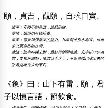
頤，貞吉，觀頤，自求口實。
熱門分類
888尾
999尾
777尾
9字頭
6字頭
無4字
無5字
多8字
9888頭
二字號
三字號
諸事：守靜不動為宜，躁動則凶。
全大數字
5萬以上
生天延
全吉星(全號)
愛情：感情仍有待培養。
事業：需要加強基本的能力。凡事鴨子滑水為宜。可再
搜尋
清除全部分類
多充實自己的技能。
建議：謀事時機未到，最好再閉關修練。凡事以守靜為
吉，要知所節制，慎防口舌之災，不管是嘴巴講出去的
話還是吃進去的東西。
高級分類
i
《象》曰：山下有雷，頤，君
幸運號分類
風水號分類
子以慎言語，節飲食。
幸運分類
生天延/貴財成
基本分類
五行
修身養性，閉關修練。 頤原意就是人的口頰，引伸為