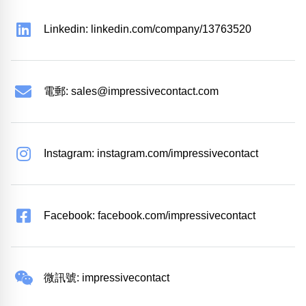
Linkedin: linkedin.com/company/13763520
電郵:
sales@impressivecontact.com
Instagram: instagram.com/impressivecontact
Facebook: facebook.com/impressivecontact
微訊號: impressivecontact