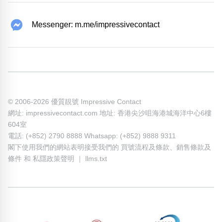
Messenger: m.me/impressivecontact
© 2006-2026 優質靚號 Impressive Contact
網址: impressivecontact.com 地址: 香港尖沙咀海港城海洋中心6樓
604室
電話: (+852) 2790 8888 Whatsapp: (+852) 9888 9311
閣下使用我們的網站表明接受我們的
買號流程及條款
、
銷售條款及
條件
和
私隱政策聲明
｜
llms.txt