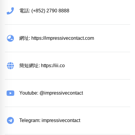
電話: (+852) 2790 8888
網址: https://impressivecontact.com
簡短網址: https://iii.co
Youtube: @impressivecontact
Telegram: impressivecontact