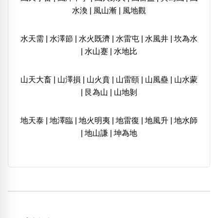
水渙
|
風山漸
|
風地觀
水天需
|
水澤節
|
水火既濟
|
水雷屯
|
水風井
|
坎為水
|
水山蹇
|
水地比
山天大畜
|
山澤損
|
山火賁
|
山雷頤
|
山風蠱
|
山水蒙
|
艮為山
|
山地剝
地天泰
|
地澤臨
|
地火明夷
|
地雷復
|
地風升
|
地水師
|
地山謙
|
坤為地