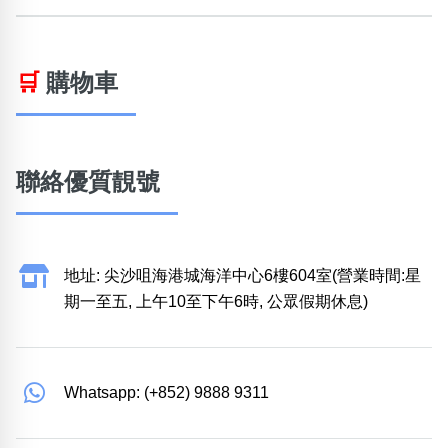
🛒
購物車
聯絡優質靚號
地址: 尖沙咀海港城海洋中心6樓604室(營業時間:星
期一至五, 上午10至下午6時, 公眾假期休息)
Whatsapp: (+852) 9888 9311