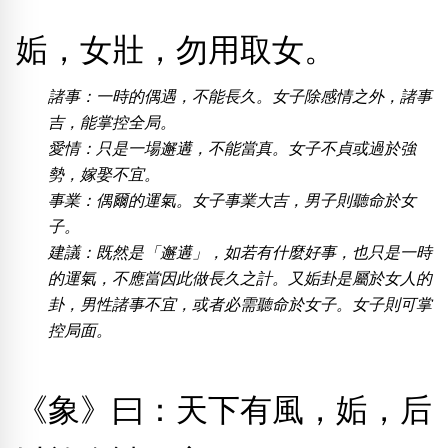
姤，女壯，勿用取女。
熱門分類
888尾
999尾
777尾
9字頭
6字頭
無4字
諸事：一時的偶遇，不能長久。女子除感情之外，諸事
無5字
多8字
9888頭
二字號
三字號
全大數字
5萬以上
生天延
全吉星(全號)
吉，能掌控全局。
愛情：只是一場邂遘，不能當真。女子不貞或過於強
搜尋
勢，嫁娶不宜。
清除全部分類
事業：偶爾的運氣。女子事業大吉，男子則聽命於女
子。
建議：既然是「邂遘」，如若有什麼好事，也只是一時
高級分類
i
的運氣，不應當因此做長久之計。又姤卦是屬於女人的
卦，男性諸事不宜，或者必需聽命於女子。女子則可掌
控局面。
幸運號分類
風水號分類
《象》曰：天下有風，姤，后
幸運分類
生天延/貴財成
基本分類
五行