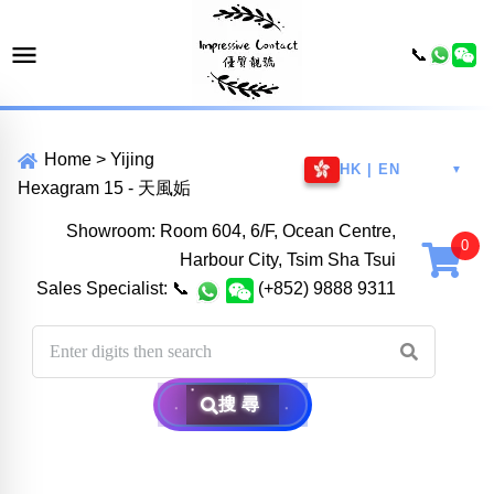
📞
Home
>
Yijing
HK | EN
▼
Hexagram 15 - 天風姤
Showroom: Room 604, 6/F, Ocean Centre,
Harbour City, Tsim Sha Tsui
Sales Specialist:
📞
(+852) 9888 9311
搜尋