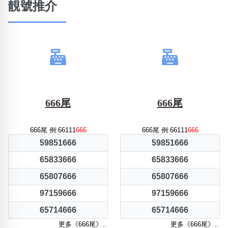
靚號推介
666尾
666尾
666尾 例:66111
666
666尾 例:66111
666
59851666
59851666
65833666
65833666
65807666
65807666
97159666
97159666
65714666
65714666
更多《666尾》..
更多《666尾》..