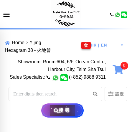
📞
Home
>
Yijing
HK | EN
▼
Hexagram 38 - 火地晉
Showroom: Room 604, 6/F, Ocean Centre,
Harbour City, Tsim Sha Tsui
Sales Specialist:
📞
(+852) 9888 9311
設定
搜尋