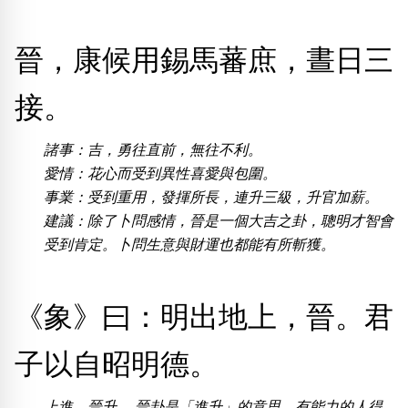
晉，康候用錫馬蕃庶，晝日三
熱門分類
888尾
999尾
777尾
9字頭
6字頭
無4字
無5字
多8字
9888頭
二字號
三字號
接。
全大數字
5萬以上
生天延
全吉星(全號)
諸事：吉，勇往直前，無往不利。
搜尋
清除全部分類
愛情：花心而受到異性喜愛與包圍。
事業：受到重用，發揮所長，連升三級，升官加薪。
建議：除了卜問感情，晉是一個大吉之卦，聰明才智會
受到肯定。卜問生意與財運也都能有所斬獲。
高級分類
i
《象》曰：明出地上，晉。君
幸運號分類
風水號分類
子以自昭明德。
幸運分類
生天延/貴財成
基本分類
五行
上進、晉升。 晉卦是「進升」的意思，有能力的人得