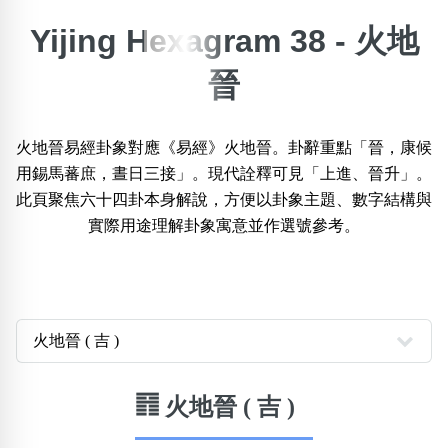
Yijing Hexagram 38 - 火地
×
精準位置搜尋
晉
位置:
一
二
三
四
五
六
七
八
火地晉易經卦象對應《易經》火地晉。卦辭重點「晉，康候
用錫馬蕃庶，晝日三接」。現代詮釋可見「上進、晉升」。
此頁聚焦六十四卦本身解說，方便以卦象主題、數字結構與
搜尋
清除全部分類
實際用途理解卦象寓意並作選號參考。
不包含數字
無0
無1
無2
無3
無4
無5
無6
無7
無8
無9
䷢ 火地晉 ( 吉 )
搜尋
清除全部分類