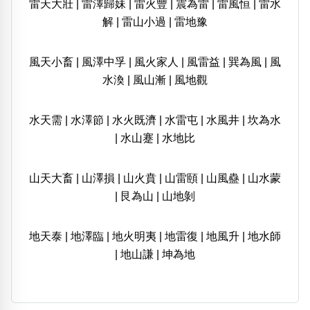
雷天大壯
|
雷澤歸妹
|
雷火豐
|
震為雷
|
雷風恒
|
雷水
解
|
雷山小過
|
雷地豫
風天小畜
|
風澤中孚
|
風火家人
|
風雷益
|
巽為風
|
風
水渙
|
風山漸
|
風地觀
水天需
|
水澤節
|
水火既濟
|
水雷屯
|
水風井
|
坎為水
|
水山蹇
|
水地比
山天大畜
|
山澤損
|
山火賁
|
山雷頤
|
山風蠱
|
山水蒙
|
艮為山
|
山地剝
地天泰
|
地澤臨
|
地火明夷
|
地雷復
|
地風升
|
地水師
|
地山謙
|
坤為地