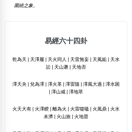
圍繞之象。
易經六十四卦
乾為天
|
天澤履
|
天火同人
|
天雷無妄
|
天風姤
|
天水
訟
|
天山遯
|
天地否
澤天夬
|
兌為澤
|
澤火革
|
澤雷隨
|
澤風大過
|
澤水困
|
澤山咸
|
澤地萃
火天大有
|
火澤睽
|
離為火
|
火雷噬嗑
|
火風鼎
|
火水
未濟
|
火山旅
|
火地晉