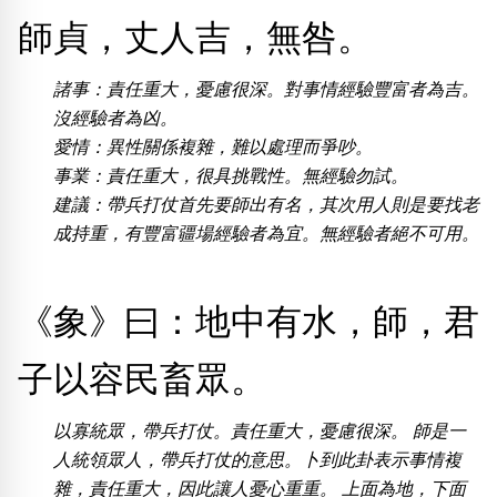
師貞，丈人吉，無咎。
熱門分類
888尾
999尾
777尾
9字頭
6字頭
無4字
諸事：責任重大，憂慮很深。對事情經驗豐富者為吉。
無5字
多8字
9888頭
二字號
三字號
全大數字
5萬以上
生天延
全吉星(全號)
沒經驗者為凶。
愛情：異性關係複雜，難以處理而爭吵。
搜尋
事業：責任重大，很具挑戰性。無經驗勿試。
清除全部分類
建議：帶兵打仗首先要師出有名，其次用人則是要找老
成持重，有豐富疆場經驗者為宜。無經驗者絕不可用。
高級分類
i
《象》曰：地中有水，師，君
子以容民畜眾。
幸運號分類
風水號分類
以寡統眾，帶兵打仗。責任重大，憂慮很深。 師是一
幸運分類
生天延/貴財成
基本分類
五行
人統領眾人，帶兵打仗的意思。卜到此卦表示事情複
位置分類
易經六四卦象
雜，責任重大，因此讓人憂心重重。 上面為地，下面