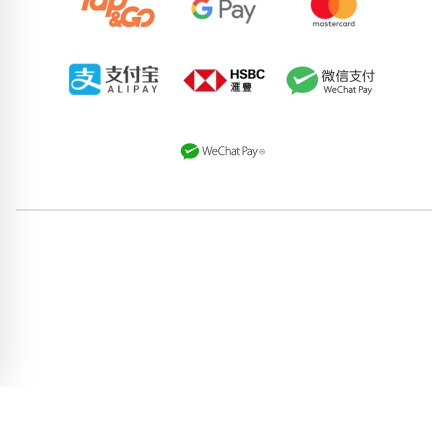
67144053
77348556
85729854
81424447
59339641
88996301
80234027
53897944
73601001
67236292
pricebook-chinese-zodiac-goat
pricebook-region-malaysia