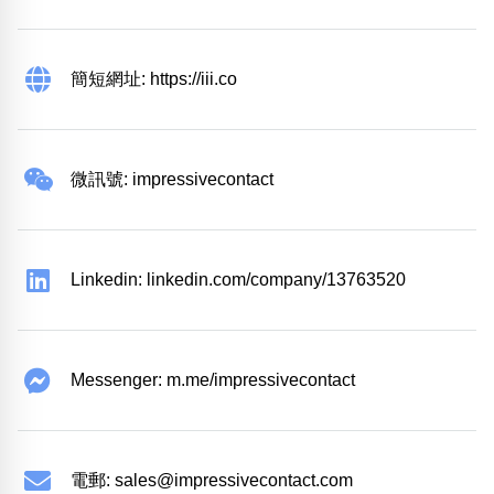
簡短網址: https://iii.co
微訊號: impressivecontact
Linkedin: linkedin.com/company/13763520
Messenger: m.me/impressivecontact
電郵:
sales@impressivecontact.com