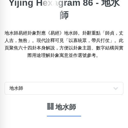
Yijing Hexagram 86 - 地水
×
師
精準位置搜尋
位置:
一
二
三
四
五
六
七
八
九
地水師易經卦象對應《易經》地水師。卦辭重點「師貞，丈
人吉，無咎」。現代詮釋可見「以寡統眾，帶兵打仗」。此
頁聚焦六十四卦本身解說，方便以卦象主題、數字結構與實
搜尋
際用途理解卦象寓意並作選號參考。
清除全部分類
不包含數字
無0
無1
無2
無3
無4
無5
無6
無7
無8
無9
䷆ 地水師
搜尋
清除全部分類