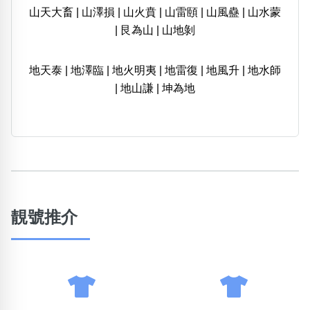
山天大畜
|
山澤損
|
山火賁
|
山雷頤
|
山風蠱
|
山水蒙
|
艮為山
|
山地剝
地天泰
|
地澤臨
|
地火明夷
|
地雷復
|
地風升
|
地水師
|
地山謙
|
坤為地
靚號推介