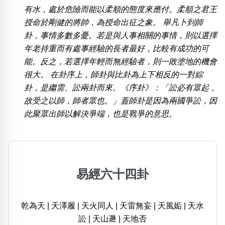
包含數字
有水，處於危險而能以柔順的態度來應付。柔順之君王
次數分類
授命於剛健的將帥，為授命出征之象。 舉凡卜到師
生日分類
卦，事情多數多憂。若是與人事相關的事情，則以選擇
搜尋
年老持重而有處事經驗的長者最好，比較有成功的可
清除全部分類
能。反之，若選擇年輕而無經驗者，則一敗塗地的機會
很大。 在卦序上，師卦與比卦為上下相反的一對綜
卦，是繼需、訟兩卦而來。《序卦》：「訟必有眾起，
故受之以師，師者眾也。」蓋師卦是因為兩國爭訟，因
此聚眾出師以解決爭端，也是戰爭的意思。
易經六十四卦
乾為天
|
天澤履
|
天火同人
|
天雷無妄
|
天風姤
|
天水
訟
|
天山遯
|
天地否