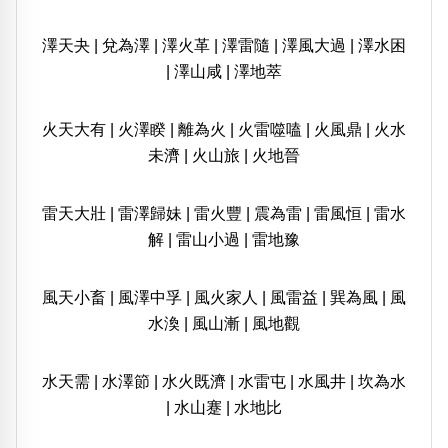
澤天夬
|
兌為澤
|
澤火革
|
澤雷隨
|
澤風大過
|
澤水困
|
澤山咸
|
澤地萃
火天大有
|
火澤睽
|
離為火
|
火雷噬嗑
|
火風鼎
|
火水
未濟
|
火山旅
|
火地晉
雷天大壯
|
雷澤歸妹
|
雷火豐
|
震為雷
|
雷風恒
|
雷水
解
|
雷山小過
|
雷地豫
風天小畜
|
風澤中孚
|
風火家人
|
風雷益
|
巽為風
|
風
水渙
|
風山漸
|
風地觀
水天需
|
水澤節
|
水火既濟
|
水雷屯
|
水風井
|
坎為水
|
水山蹇
|
水地比