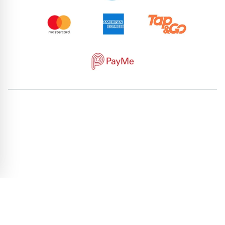
82499746
64017383
70821229
61205223
72461473
50264957
77186916
66952491
62104190
61351987
pricebook-region-malaysia
pricebook-ending-abba