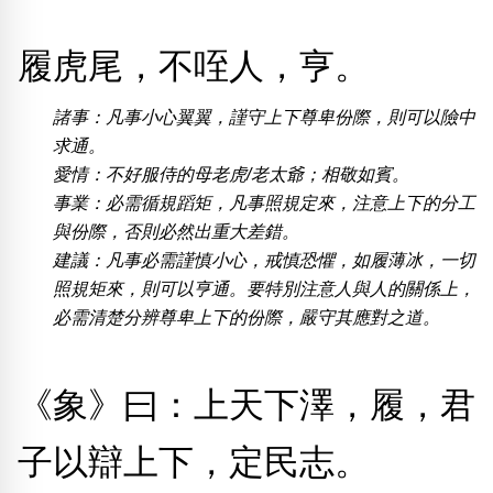
熱門分類
履虎尾，不咥人，亨。
888尾
999尾
777尾
9字頭
6字頭
無4字
無5字
多8字
9888頭
二字號
三字號
全大數字
5萬以上
生天延
全吉星(全號)
諸事：凡事小心翼翼，謹守上下尊卑份際，則可以險中
求通。
搜尋
愛情：不好服侍的母老虎/老太爺；相敬如賓。
清除全部分類
事業：必需循規蹈矩，凡事照規定來，注意上下的分工
與份際，否則必然出重大差錯。
建議：凡事必需謹慎小心，戒慎恐懼，如履薄冰，一切
高級分類
i
照規矩來，則可以亨通。要特別注意人與人的關係上，
必需清楚分辨尊卑上下的份際，嚴守其應對之道。
幸運號分類
風水號分類
《象》曰：上天下澤，履，君
幸運分類
生天延/貴財成
子以辯上下，定民志。
基本分類
五行
位置分類
易經六四卦象