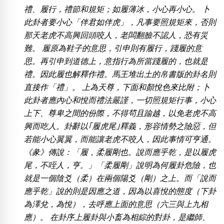
包含數字
禮、履行，禮節和規矩；如履薄冰，小心再小心。 卜
次數分類
此卦者要小心「伴君如伴虎」，凡事要照規矩來，否則
生日分類
那天老虎不高興回頭咬人，老闆翻臉不認人，恐有災
搜尋
難。 履原為鞋子的意思，引申則有履行，踐履的意
清除全部分類
思。再引申到道德上，意指行為所當踐履的，也就是
禮。因此履也解釋作禮。馬王堆出土的帛書版的卦名則
直接作「禮」。 上為天尊，下面和顏悅色來比附；卜
此卦者應內心和悅而禮法嚴謹，一切照規矩行事，小心
上下、尊卑之間的份際，不得茍且踰越，以免老虎不高
興而吃人。卦辭以｢履虎尾｣釋義，形容情勢之險惡，但
若能小心翼翼，而能讓老虎不咬人，因此事情可亨通。
《彖》傳說：「履，柔履剛也。說而應乎乾，是以履虎
尾，不咥人，亨。」「柔履剛」說明為何履卦危險，也
就是一個陰爻（柔）在兩個陽爻（剛）之上。而「說而
應乎乾」說的則是因應之道，因為以喜悅的態度（下卦
為澤兌，為悅），去呼應上面的意思（六三與上九相
應）。 在卦序上履卦與小畜為相綜的對卦，是繼師、