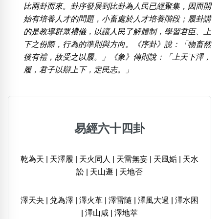
比兩卦而來。卦序發展到比卦為人民已經聚集，因而開
始有培養人才的問題，小畜處於人才培養階段；履卦講
的是教導群眾禮儀，以讓人民了解體制，學習君臣、上
下之份際，行為的準則與方向。《序卦》說：「物畜然
後有禮，故受之以履。」《象》傳則說：「上天下澤，
履，君子以辯上下，定民志。」
易經六十四卦
乾為天
|
天澤履
|
天火同人
|
天雷無妄
|
天風姤
|
天水
訟
|
天山遯
|
天地否
澤天夬
|
兌為澤
|
澤火革
|
澤雷隨
|
澤風大過
|
澤水困
|
澤山咸
|
澤地萃