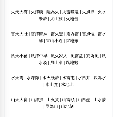
火天大有
|
火澤睽
|
離為火
|
火雷噬嗑
|
火風鼎
|
火水
未濟
|
火山旅
|
火地晉
雷天大壯
|
雷澤歸妹
|
雷火豐
|
震為雷
|
雷風恒
|
雷水
解
|
雷山小過
|
雷地豫
風天小畜
|
風澤中孚
|
風火家人
|
風雷益
|
巽為風
|
風
水渙
|
風山漸
|
風地觀
水天需
|
水澤節
|
水火既濟
|
水雷屯
|
水風井
|
坎為水
|
水山蹇
|
水地比
山天大畜
|
山澤損
|
山火賁
|
山雷頤
|
山風蠱
|
山水蒙
|
艮為山
|
山地剝