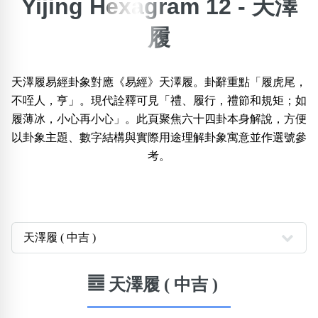
Yijing Hexagram 12 - 天澤
×
履
精準位置搜尋
位置:
一
二
三
四
五
六
七
八
九
天澤履易經卦象對應《易經》天澤履。卦辭重點「履虎尾，
不咥人，亨」。現代詮釋可見「禮、履行，禮節和規矩；如
履薄冰，小心再小心」。此頁聚焦六十四卦本身解說，方便
搜尋
以卦象主題、數字結構與實際用途理解卦象寓意並作選號參
清除全部分類
考。
不包含數字
無0
無1
無2
無3
無4
無5
無6
無7
無8
無9
搜尋
清除全部分類
䷉ 天澤履 ( 中吉 )