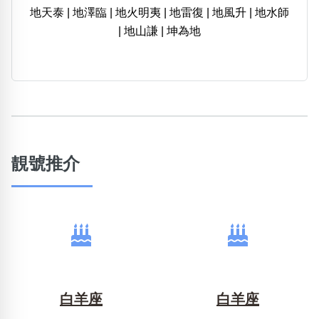
地天泰
|
地澤臨
|
地火明夷
|
地雷復
|
地風升
|
地水師
|
地山謙
|
坤為地
靚號推介
白羊座
白羊座