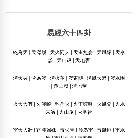
易經六十四卦
乾為天
|
天澤履
|
天火同人
|
天雷無妄
|
天風姤
|
天水
訟
|
天山遯
|
天地否
澤天夬
|
兌為澤
|
澤火革
|
澤雷隨
|
澤風大過
|
澤水困
|
澤山咸
|
澤地萃
火天大有
|
火澤睽
|
離為火
|
火雷噬嗑
|
火風鼎
|
火水
未濟
|
火山旅
|
火地晉
雷天大壯
|
雷澤歸妹
|
雷火豐
|
震為雷
|
雷風恒
|
雷水
解
|
雷山小過
|
雷地豫