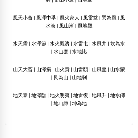
風天小畜
|
風澤中孚
|
風火家人
|
風雷益
|
巽為風
|
風
水渙
|
風山漸
|
風地觀
水天需
|
水澤節
|
水火既濟
|
水雷屯
|
水風井
|
坎為水
|
水山蹇
|
水地比
山天大畜
|
山澤損
|
山火賁
|
山雷頤
|
山風蠱
|
山水蒙
|
艮為山
|
山地剝
地天泰
|
地澤臨
|
地火明夷
|
地雷復
|
地風升
|
地水師
|
地山謙
|
坤為地