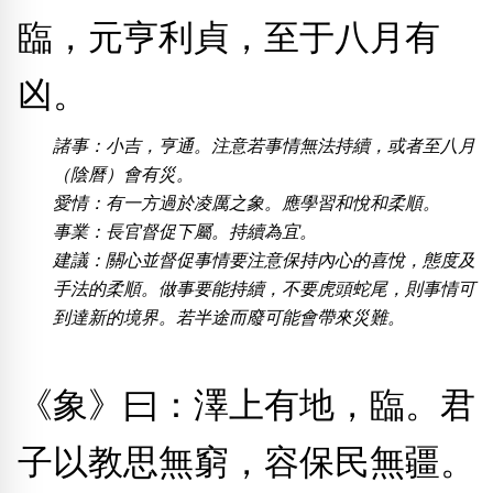
臨，元亨利貞，至于八月有
熱門分類
888尾
999尾
777尾
9字頭
6字頭
無4字
凶。
無5字
多8字
9888頭
二字號
三字號
全大數字
5萬以上
生天延
全吉星(全號)
諸事：小吉，亨通。注意若事情無法持續，或者至八月
搜尋
（陰曆）會有災。
清除全部分類
愛情：有一方過於凌厲之象。應學習和悅和柔順。
事業：長官督促下屬。持續為宜。
建議：關心並督促事情要注意保持內心的喜悅，態度及
高級分類
i
手法的柔順。做事要能持續，不要虎頭蛇尾，則事情可
到達新的境界。若半途而廢可能會帶來災難。
幸運號分類
風水號分類
《象》曰：澤上有地，臨。君
幸運分類
生天延/貴財成
子以教思無窮，容保民無疆。
基本分類
五行
位置分類
易經六四卦象