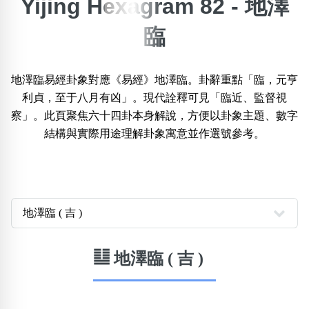
Yijing Hexagram 82 - 地澤
×
臨
精準位置搜尋
位置:
一
二
三
四
五
六
七
八
九
地澤臨易經卦象對應《易經》地澤臨。卦辭重點「臨，元亨
利貞，至于八月有凶」。現代詮釋可見「臨近、監督視
察」。此頁聚焦六十四卦本身解說，方便以卦象主題、數字
搜尋
結構與實際用途理解卦象寓意並作選號參考。
清除全部分類
不包含數字
無0
無1
無2
無3
無4
無5
無6
無7
無8
無9
䷒ 地澤臨 ( 吉 )
搜尋
清除全部分類