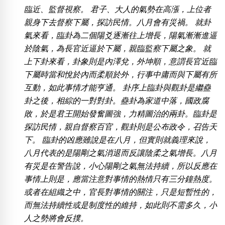
包含數字
臨近、監督視察。 君子、大人的氣勢在高漲，上位者
次數分類
親身下去督察下屬，探訪民情。八月會有災禍。 就卦
生日分類
氣來看，臨卦為二個陽爻逐漸往上增長，陽氣漸漸進逼
搜尋
於陰氣，為長官近逼於下屬，親臨監察下屬之象。 就
清除全部分類
上下卦來看，卦象則是內澤兌，外坤順，意謂長官近臨
下屬時當和悅於內而柔順於外，行事中庸而與下屬有所
互動，如此事情才能亨通。 卦序上臨卦與觀卦是繼蠱
卦之後，相綜的一對對卦。蠱卦為家道中落，國政腐
敗，於是君王開始發奮圖強，力精圖治的兩卦。臨卦是
探訪民情，親自督察百官，觀卦則是公布政令，召告天
下。 臨卦的凶應雖說是在八月，但實則就義理來說，
八月代表的是陽剛之氣消退而反讓陰柔之氣增長。八月
有災是在警告說，小心陽剛之氣無法持續，所以反應在
事情上則是，應當注意對事情的熱情只有三分鐘熱度。
或者在組織之中，官長對事情的關注，只是短暫性的，
而無法持續性或是制度性的維持，如此則不需多久，小
人之勢將會反撲。