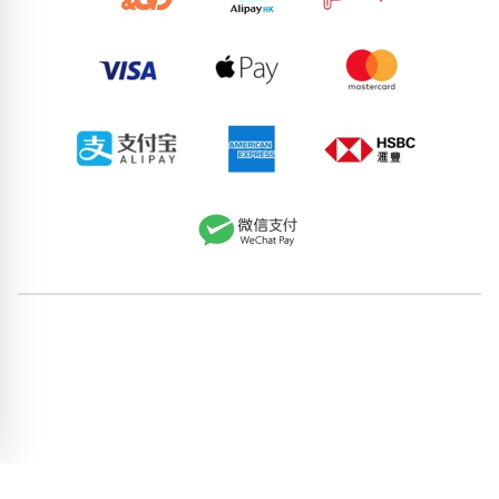
59391737
50152472
83117381
56074735
97911994
89032283
58766177
97158336
61280504
85395105
pricebook-featured-feng-shui-number
pricebook-five-
elements-earth