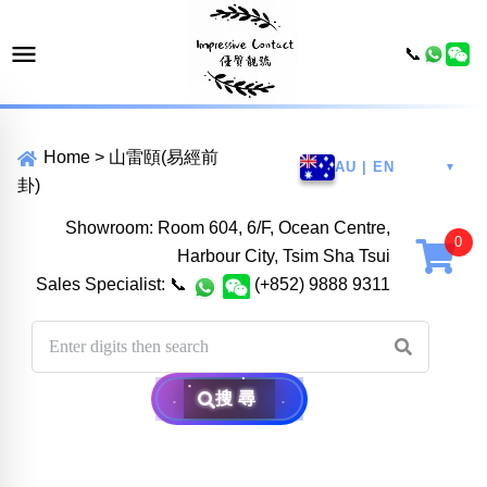
📞
Home
>
山雷頤(易經前
AU | EN
▼
卦)
Showroom: Room 604, 6/F, Ocean Centre,
Harbour City, Tsim Sha Tsui
Sales Specialist:
📞
(+852) 9888 9311
搜尋