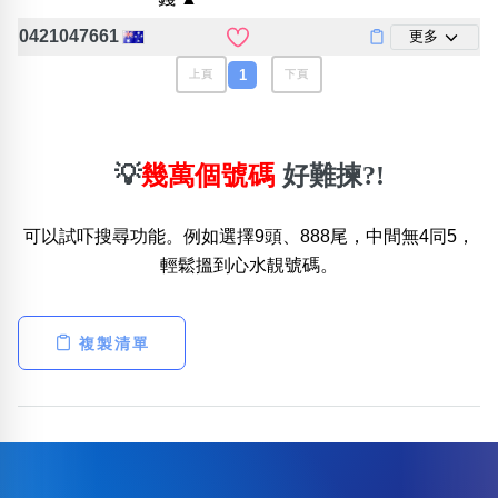
位置分類
易經六四卦象
包含數字
0421047661
更多
次數分類
1
上頁
下頁
生日分類
搜尋
清除全部分類
💡
幾萬個號碼
好難揀?!
可以試吓搜尋功能。例如選擇9頭、888尾，中間無4同5，
輕鬆搵到心水靚號碼。
複製清單