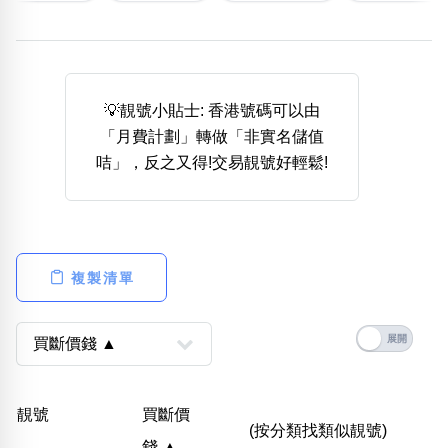
熱門分類
888尾
999尾
777尾
9字頭
6字頭
無4字
無5字
多8字
9888頭
二字號
三字號
💡靚號小貼士: 香港號碼可以由
全大數字
5萬以上
生天延
全吉星(全號)
「月費計劃」轉做「非實名儲值
搜尋
咭」，反之又得!交易靚號好輕鬆!
清除全部分類
高級分類
i
複製清單
幸運號分類
風水號分類
幸運分類
生天延/貴財成
靚號
買斷價
基本分類
五行
(按分類找類似靚號)
錢 ▲