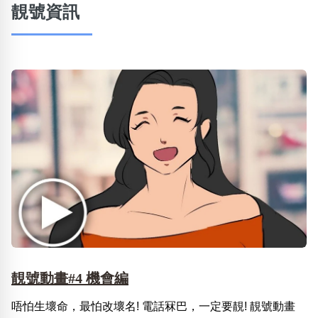
靚號資訊
靚號動畫#4 機會編
唔怕生壞命，最怕改壞名! 電話冧巴，一定要靚! 靚號動畫