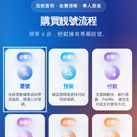
流程透明 · 收費清晰 · 專人跟進
購買靚號流程
簡單 6 步，輕鬆擁有專屬靚號。
步驟1
步驟2
步驟3
選號
預留
付款
在靚號數據庫或由專
確認號碼後盡快付款
支援轉數快、銀行過
員協助，揀選心水號
預留號碼。
數、PayMe 、微信支
碼。
付或支付寶等方式。
步驟4
步驟5
步驟6