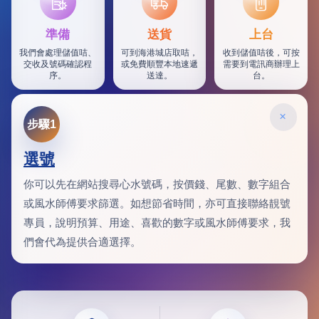
SF
準備
送貨
上台
我們會處理儲值咭、
可到海港城店取咭，
收到儲值咭後，可按
交收及號碼確認程
或免費順豐本地速遞
需要到電訊商辦理上
序。
送達。
台。
×
步驟1
選號
你可以先在網站搜尋心水號碼，按價錢、尾數、數字組合
或風水師傅要求篩選。如想節省時間，亦可直接聯絡靚號
專員，說明預算、用途、喜歡的數字或風水師傅要求，我
們會代為提供合適選擇。