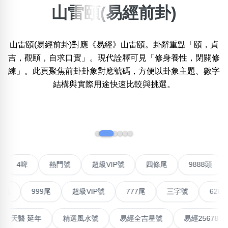
山雷頤(易經前卦)
×
精準位置搜尋
山雷頤(易經前卦)對應《易經》山雷頤。卦辭重點「頤，貞
位置:
吉，觀頤，自求口實」。現代詮釋可見「修身養性，閉關修
一
二
三
四
五
六
七
八
九
練」。此頁聚焦前卦卦象對應號碼，方便以卦象主題、數字
結構與實際用途快速比較與挑選。
搜尋
清除全部分類
‹
›
不包含數字
聯號
4啤
熱門號
超級VIP號
四條尾
9888
無0
無1
無2
無3
無4
無5
無6
無7
無8
無9
999尾
超級VIP號
777尾
三字號
6288頭
搜尋
清除全部分類
高能量生氣 天醫 延年
精選風水號
易經全吉星號
易經2