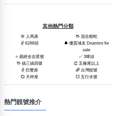
其他熱門分類
🌸 人馬座
🖖 混合順蛇
✌️ 6288頭
🔔 優質域名 Doamins for
sale
⭐️ 易經全吉星號
✅ 3啤頭
🖖 搞三搞四號
👏 五條尾以上
✌️ 巨蟹座
🌈 台灣靚號
💞 天秤座
💥 五行水號
熱門靚號推介