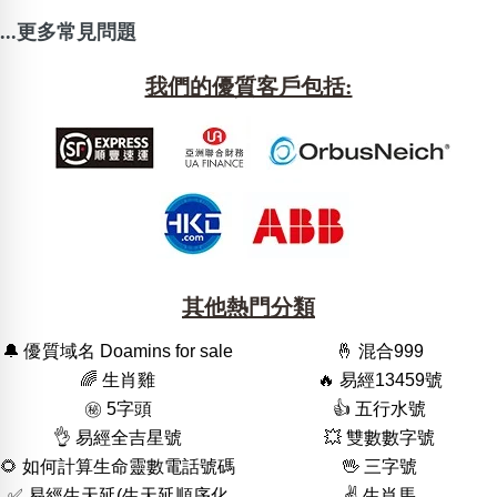
...更多常見問題
我們的優質客戶包括:
其他熱門分類
🔔 優質域名 Doamins for sale
🤞 混合999
🌈 生肖雞
🔥 易經13459號
㊙️ 5字頭
👍 五行水號
👌 易經全吉星號
💥 雙數數字號
🌻 如何計算生命靈數電話號碼
🖖 三字號
✅ 易經生天延(生天延順序化
✌️ 生肖馬