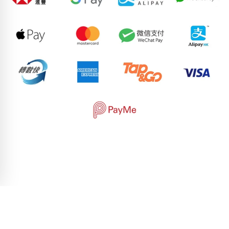
90370840
97463671
96281395
96036903
51651400
79566315
97631198
69379788
87507976
97374865
pricebook-mixed-222
pricebook-starting-digit-9