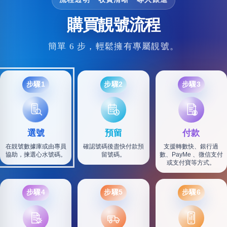
購買靚號流程
簡單 6 步，輕鬆擁有專屬靚號。
步驟1
步驟2
步驟3
選號
預留
付款
在靚號數據庫或由專員
確認號碼後盡快付款預
支援轉數快、銀行過
協助，揀選心水號碼。
留號碼。
數、PayMe 、微信支付
或支付寶等方式。
步驟4
步驟5
步驟6
SF