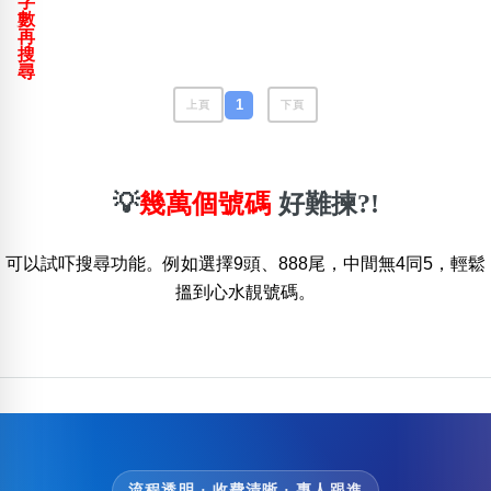
字
包含數字
數
再
次數分類
搜
生日分類
尋
搜尋
1
上頁
下頁
清除全部分類
💡
幾萬個號碼
好難揀?!
可以試吓搜尋功能。例如選擇9頭、888尾，中間無4同5，輕鬆
搵到心水靚號碼。
流程透明 · 收費清晰 · 專人跟進