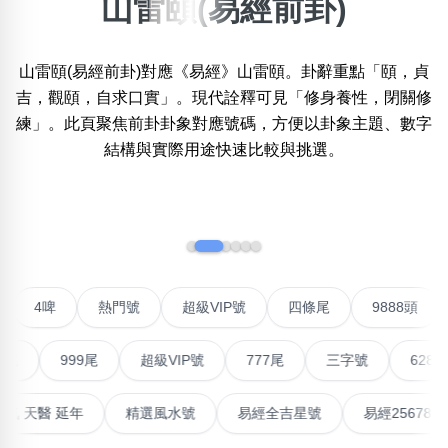
山雷頤(易經前卦)
×
精準位置搜尋
山雷頤(易經前卦)對應《易經》山雷頤。卦辭重點「頤，貞
位置:
吉，觀頤，自求口實」。現代詮釋可見「修身養性，閉關修
一
二
三
四
五
六
七
八
練」。此頁聚焦前卦卦象對應號碼，方便以卦象主題、數字
結構與實際用途快速比較與挑選。
搜尋
清除全部分類
‹
›
不包含數字
聯號
4啤
熱門號
超級VIP號
四條尾
9888
無0
無1
無2
無3
無4
無5
無6
無7
無8
無9
999尾
超級VIP號
777尾
三字號
6288頭
搜尋
清除全部分類
高能量生氣 天醫 延年
精選風水號
易經全吉星號
易經2