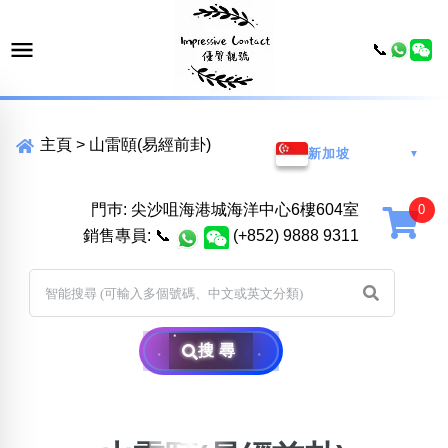
📞
主頁
>
山雷頤(易經前卦)
新加坡
▼
門巿: 尖沙咀海港城海洋中心6樓604室
銷售專員:
📞
(+852) 9888 9311
搜尋