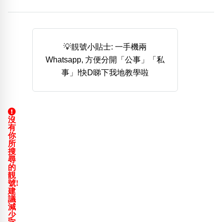
熱門分類
888尾
999尾
777尾
9字頭
6字頭
無4字
無5字
多8字
9888頭
二字號
三字號
💡靚號小貼士: 一手機兩
全大數字
5萬以上
生天延
全吉星(全號)
Whatsapp, 方便分開「公事」「私
搜尋
事」!快D睇下我地教學啦
清除全部分類
沒
高級分類
i
有
你
所
搜
尋
的
靚
幸運號分類
風水號分類
號!
建
幸運分類
生天延/貴財成
議
基本分類
五行
減
少
位置分類
易經六四卦象