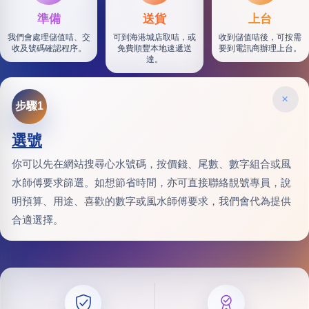
準備
送貨
上台
我們會處理儲值咭、交
可到海港城店取咭，或
收到儲值咭後，可按需
收及號碼確認程序。
免費順豐本地速遞送
要到電訊商辦理上台。
達。
×
步驟1
選號
你可以先在網站搜尋心水號碼，按價錢、尾數、數字組合或風
水師傅要求篩選。如想節省時間，亦可直接聯絡靚號專員，說
明預算、用途、喜歡的數字或風水師傅要求，我們會代為提供
合適選擇。