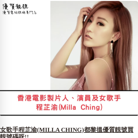
女歌手程芷渝(MILLA CHING)都黎搵優質靚號買
靚號碼呀!!