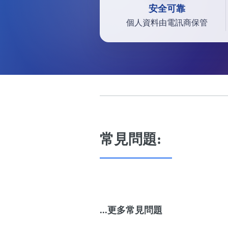
安全可靠
個人資料由電訊商保管
常見問題:
...更多常見問題