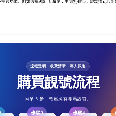
吓搜尋功能。例如選擇9頭、888尾，中間無4同5，輕鬆搵到心水
流程透明 · 收費清晰 · 專人跟進
購買靚號流程
簡單 6 步，輕鬆擁有專屬靚號。
2
步驟3
步驟4