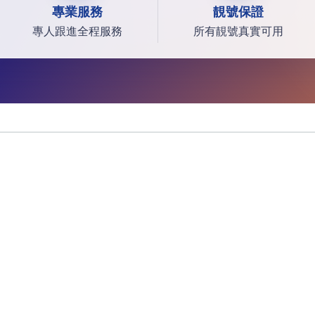
專業服務
靚號保證
專人跟進全程服務
所有靚號真實可用