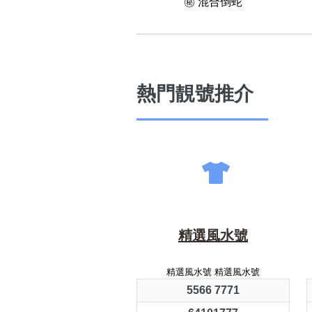
㊙️ 混合倒蛇
熱門靚號推介
精選風水號
精選風水號 精選風水號
5566 7771