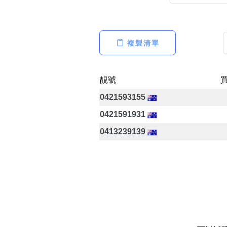
複製清單
高級分類
i
靚號
0421593155
幸運號分類
0421591931
幸運分類
0413239139
基本分類
位置分類
包含數字
次數分類
生日分類