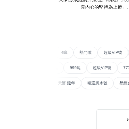
棄內心的堅持為上策」
14689 number
featured Feng Shui
‹
Numbers
Customerized San Ti
不包含數字
Feng Shui Masters
二字號
愛情號
對聯號
4啤
熱門號
超級
無0
無1
無2
無3
無4
無5
無6
無7
無8
無9
All Feng Shui Categ
順蛇尾
999尾
超級VIP號
777尾
(200+)
山天大畜
易經延天生
最高能量生氣 天醫 延年
精選風水
熱門分類
888尾
999尾
777尾
9字頭
全吉星(全號)