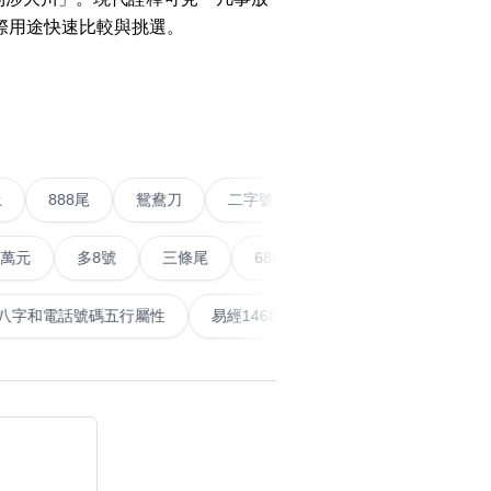
o Change WeChat to
際用途快速比較與挑選。
w Number
搜尋
WhatsApp Without
›
清除全部分類
g Contact Guide
o Calculate Phone
r with Yijing
五條尾以上
888尾
鴛鴦刀
二字號
愛情號
o Calculate Phone
多8號
三條尾
6888頭
666尾
順蛇尾
99
r Life Number
搜尋
清除全部分類
泰
計算八字和電話號碼五行屬性
易經14689號
五行無
al Articles
er
mmendations
大數字
5萬以上
生天延
 Posts