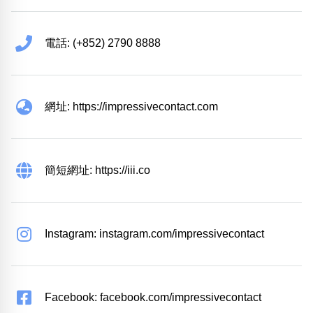
電話: (+852) 2790 8888
網址: https://impressivecontact.com
簡短網址: https://iii.co
Instagram: instagram.com/impressivecontact
Facebook: facebook.com/impressivecontact