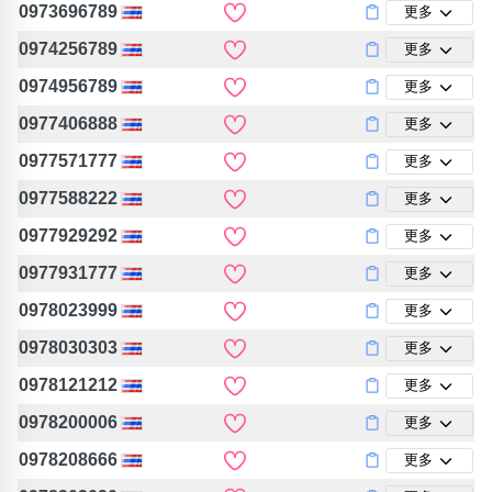
0973696789
更多
0974256789
更多
0974956789
更多
0977406888
更多
0977571777
更多
0977588222
更多
0977929292
更多
0977931777
更多
0978023999
更多
0978030303
更多
0978121212
更多
0978200006
更多
0978208666
更多