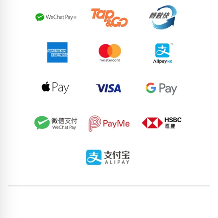
62338623
84866196
81844566
93671307
75604413