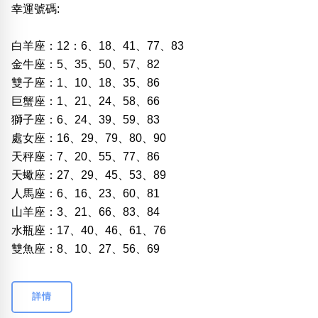
幸運號碼:
白羊座：12：6、18、41、77、83
金牛座：5、35、50、57、82
雙子座：1、10、18、35、86
巨蟹座：1、21、24、58、66
獅子座：6、24、39、59、83
處女座：16、29、79、80、90
天秤座：7、20、55、77、86
天蠍座：27、29、45、53、89
人馬座：6、16、23、60、81
山羊座：3、21、66、83、84
水瓶座：17、40、46、61、76
雙魚座：8、10、27、56、69
詳情