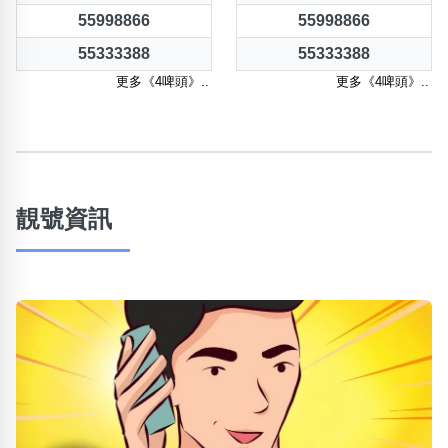
55998866
55998866
55333388
55333388
更多《4啤頭》..
更多《4啤頭》..
靚號資訊