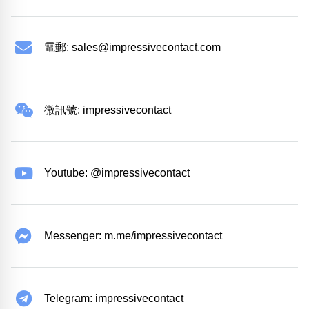
電郵:
sales@impressivecontact.com
微訊號: impressivecontact
Youtube: @impressivecontact
Messenger: m.me/impressivecontact
Telegram: impressivecontact