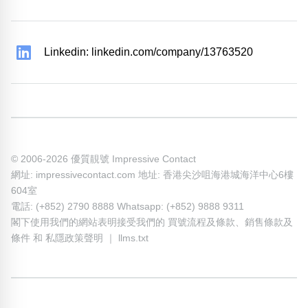
Linkedin: linkedin.com/company/13763520
© 2006-2026 優質靚號 Impressive Contact
網址: impressivecontact.com 地址: 香港尖沙咀海港城海洋中心6樓
604室
電話: (+852) 2790 8888 Whatsapp: (+852) 9888 9311
閣下使用我們的網站表明接受我們的
買號流程及條款
、
銷售條款及
條件
和
私隱政策聲明
｜
llms.txt