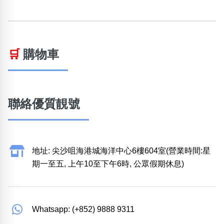
🛒
購物車
聯絡優質靚號
地址: 尖沙咀海港城海洋中心6樓604室(營業時間:星
期一至五, 上午10至下午6時, 公眾假期休息)
Whatsapp: (+852) 9888 9311