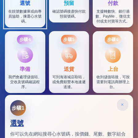
選號
預留
付款
在靚號數據庫或由專
確認號碼後盡快付款
支援轉數快、銀行過
員協助，揀選心水號
預留號碼。
數、PayMe 、微信支
碼。
付或支付寶等方式。
步驟4
步驟5
步驟6
SF
準備
送貨
上台
我們會處理儲值咭、
可到海港城店取咭，
收到儲值咭後，可按
交收及號碼確認程
或免費順豐本地速遞
需要到電訊商辦理上
序。
送達。
台。
×
步驟1
選號
你可以先在網站搜尋心水號碼，按價錢、尾數、數字組合