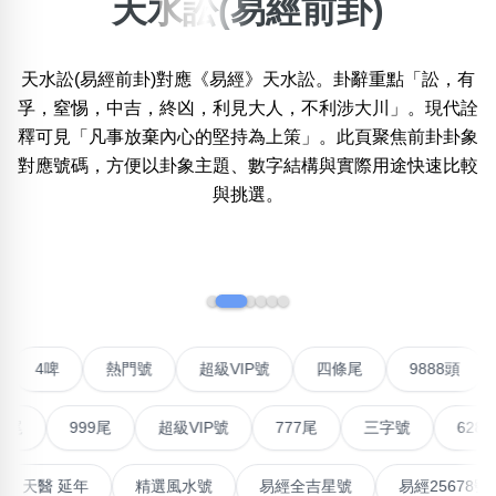
天水訟(易經前卦)
×
精準位置搜尋
天水訟(易經前卦)對應《易經》天水訟。卦辭重點「訟，有
位置:
孚，窒惕，中吉，終凶，利見大人，不利涉大川」。現代詮
一
二
三
四
五
六
七
八
九
十
釋可見「凡事放棄內心的堅持為上策」。此頁聚焦前卦卦象
對應號碼，方便以卦象主題、數字結構與實際用途快速比較
與挑選。
搜尋
清除全部分類
‹
›
不包含數字
無0
無1
無2
無3
無4
無5
無6
無7
無8
無9
對聯號
4啤
熱門號
超級VIP號
四條尾
988
搜尋
999尾
超級VIP號
777尾
三字號
6288頭
清除全部分類
最高能量生氣 天醫 延年
精選風水號
易經全吉星號
易