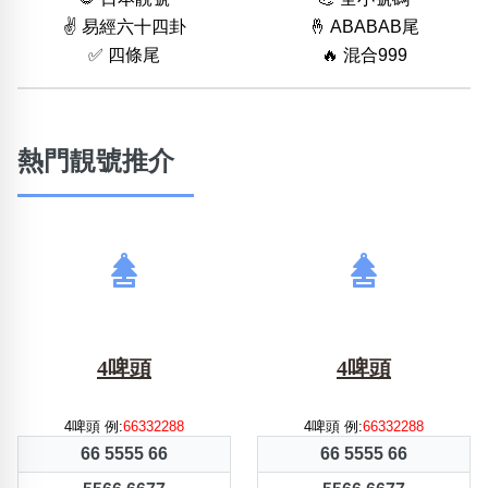
✌️ 易經六十四卦
🤞 ABABAB尾
✅ 四條尾
🔥 混合999
熱門靚號推介
4啤頭
4啤頭
4啤頭 例:
66332288
4啤頭 例:
66332288
66 5555 66
66 5555 66