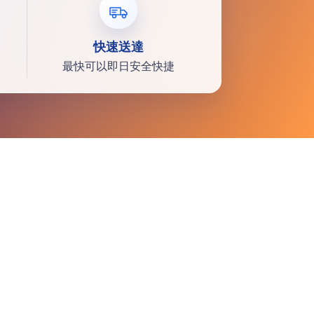
快速送達
最快可以即日安全快捷