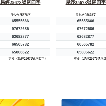
易經25678號尾四字
易經25678號尾四字
只包含25678字
只包含25678字
65555666
65555666
97672686
97672686
62682877
62682877
66565782
66565782
65806622
65806622
更多《易經25678號尾四字》..
更多《易經25678號尾四