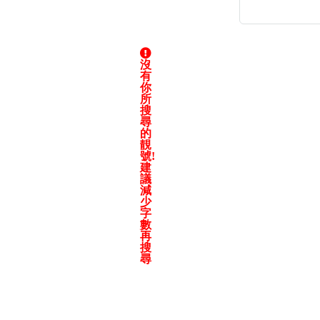
沒
有
高級分類
i
你
所
搜
尋
的
靚
號!
幸運號分類
建
議
幸運分類
減
基本分類
少
字
位置分類
數
包含數字
再
搜
次數分類
尋
生日分類