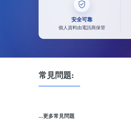
安全可靠
個人資料由電訊商保管
常見問題:
...更多常見問題