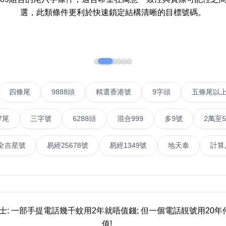
More 8
How t
選，此類條件更利於快速鎖定結構清晰的目標號碼。
a Ne
Two Digits
Send 
Three Digits
Addin
Yin Yang Knife
n Jin
How t
Numbe
9888 Prefix
VIP號
四條尾
9888頭
精選香港號
9字頭
How t
Couplet Numbers
ories
三字號
6288頭
混合999
多9號
2萬至5萬元
Numbe
ABAB Ending
FAQ
號
易經全吉星號
易經25678號
易經1349號
地
AABBB Ending
Tutori
Snake Ending
Numb
2 Prefix
Reco
6字頭
無4字
無5字
多8字
9888頭
二字號
三字號
全
貼士: 一部手提電話幾千蚊用2年就唔值錢; 但一個電話靚號用20
All Lucky Number
Trend
值!