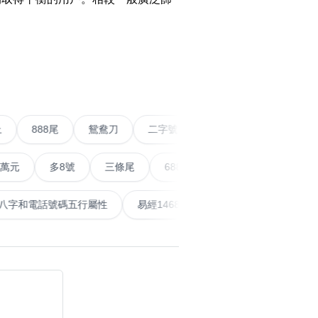
搜尋
›
清除全部分類
五條尾以上
888尾
鴛鴦刀
二字號
愛情號
多8號
三條尾
6888頭
666尾
順蛇尾
99
搜尋
清除全部分類
天泰
計算八字和電話號碼五行屬性
易經14689號
五行無
大數字
5萬以上
生天延