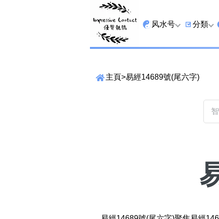
风水号
分類
全吉星
9字头
主頁
>
易經14689號(尾六字)
最高能量生氣 天医 
6字头
生天延
三条尾
易经贵財成
四条尾
易经1349号
五条尾
易经13459号
888尾
易经2678号
999尾
精準位置搜尋
易经25678号
666尾
位置:
一
二
三
四
五
六
七
易經14689號(尾六字)聚焦易