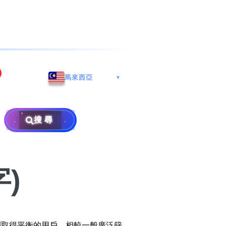
海港城
Whatsapp/微信: (852) 9888
馬來西亞
▼
区
9311
地址: 广州市南沙区南沙街
兰莪
查询热线: 2790 8888
广生路19号4楼
攜号转台儲值年咭25元起
地址: 6-3-2, Jalan Setia
搜尋
地址: 尖沙咀海港城海洋中
Prima E U13/E, Setia
攜号转台月费计划58元起
免费寄卖
心6楼604室(营业时间:星期
Alam, 40170 Shah Alam,
一至五, 上午10至下午6时,
Selangor, Malaysia
申請成為商业合作伙伴
买号流程及条款
公众假期休息)
)
×
销售条款及条件
隐私政策声明
之間取得平衡的用戶。相較一般廣泛篩