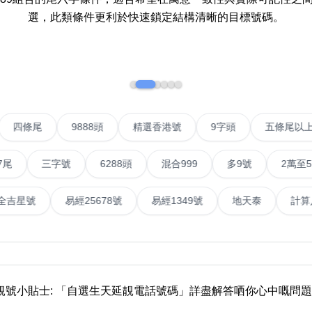
選，此類條件更利於快速鎖定結構清晰的目標號碼。
如何用易经计算电话号码
如何计算生命灵数电话号码
常见问题
教学文章
+)
VIP號
四條尾
9888頭
精選香港號
9字頭
靓号推介
三字號
6288頭
混合999
多9號
2萬至5萬元
潮文共赏
號
易經全吉星號
易經25678號
易經1349號
地
靓号短片
全部文章分类
網
6字頭
無4字
無5字
多8字
9888頭
二字號
三字號
全
靚號小貼士: 「自選生天延靚電話號碼」詳盡解答哂你心中嘅問題
分类(100+)