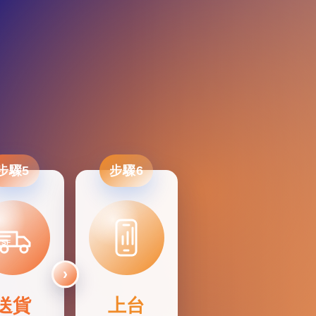
步驟5
步驟6
SF
送貨
上台