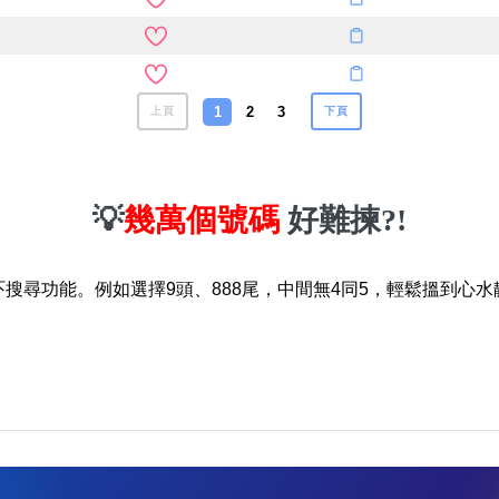
1
2
3
上頁
下頁
💡
幾萬個號碼
好難揀?!
吓搜尋功能。例如選擇9頭、888尾，中間無4同5，輕鬆搵到心水