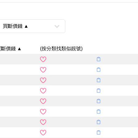
買斷價錢 ▲
(按分類找類似靚號)
風水號分類
生天延/貴財成
五行
易經六四卦象