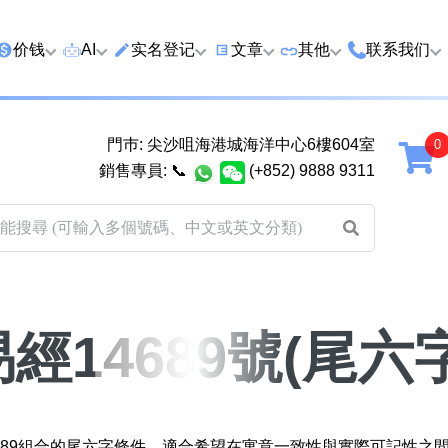
价钱
AI
实名登记
文章
‍其他
联系我们
特价号
AI搜号
实名登记(全部电訊商)
购买靓号流程
优质车牌
香港尖沙咀
門巿: 尖沙咀海港城海洋中心6樓604室
延年
2千以下
AI分析号码属性
查询儲值咭有效期
教你如何挑选靓号
优质域名
广州市南沙
銷售專員:
📞
(+852) 9888 9311
2千至5千元
AI分析出生时辰
换电话号码前必做的五件事
月费和储值咭计划
马来西亚雪
5千至1万元
AI 靓号估价系統
一机双 WhatsApp 教学
其他业務
以上
1万至2万元
計算八字和电话号码五行属
WhatsApp 无痛转移新号码
买号流程及条款
性
教学
2万至5万元
关于我们
易經14689號(尾六字
靓号估价遊戲
微信 WeChat 无痛转移新号
超级VIP号
码教学
易经六十四卦
不加联系人发 WhatsApp 教
八
九
十
黄大仙灵签
学 2026
經14689組合的尾六字條件，適合希望在寓意一致性與實際可記性