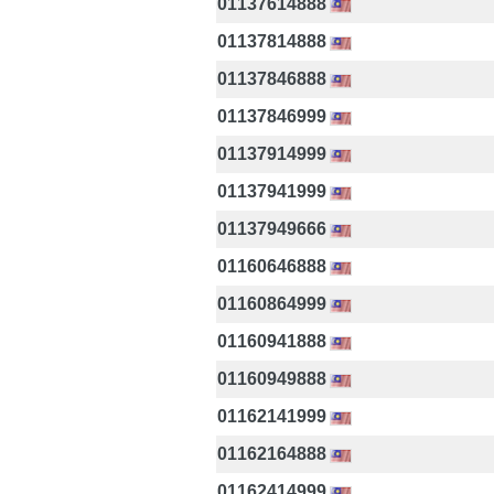
01137614888
01137814888
01137846888
01137846999
01137914999
01137941999
01137949666
01160646888
01160864999
01160941888
01160949888
01162141999
01162164888
01162414999