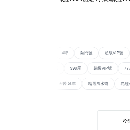
易经14689号
多8号
精选风水号
二字号
‹
自選生天延教学
三字号
风水师傅推介
鸳鸯刀
不包含數字
全部风水号分类 (200
9888头
二字號
愛情號
對聯號
4啤
熱門號
超級
無0
無1
無2
無3
無4
無5
無6
無7
無8
無9
对联号
順蛇尾
999尾
超級VIP號
777尾
ABAB尾
山天大畜
易經延天生
最高能量生氣 天醫 延年
精選風水
夫佬尾
顺蛇尾
熱門分類
2字头固
888尾
999尾
777尾
9字頭
全吉星(全號)

全部幸运号