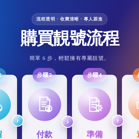
流程透明 · 收費清晰 · 專人跟進
購買靚號流程
簡單 6 步，輕鬆擁有專屬靚號。
2
步驟3
步驟4
留
付款
準備